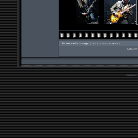
Noter cette image
(pas encore de note)
Survole
Powered