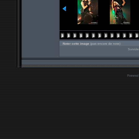
Noter cette image
(pas encore de note)
Survole
Powered