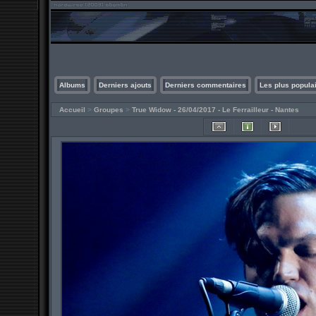
Albums
Derniers ajouts
Derniers commentaires
Les plus popula
Accueil
>
Groupes
>
True Widow - 26/04/2017 - Le Ferrailleur - Nantes