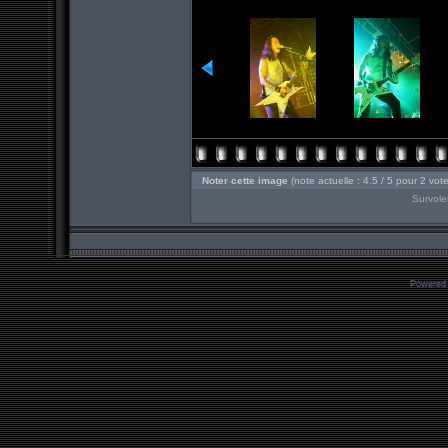
Noter cette image
(note actuelle : 4.5 / 5 pour 2 vot
Survole
Powered