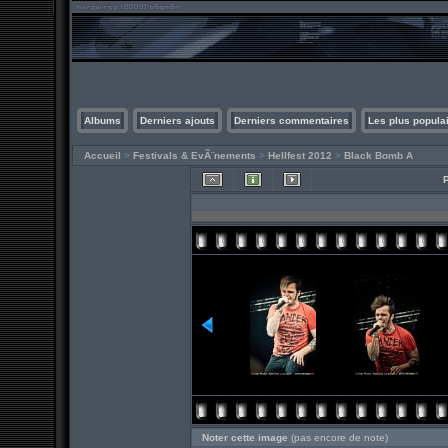
Albums
Derniers ajouts
Derniers commentaires
Les plus popula
Accueil
>
Festivals & EvÃ¨nements
>
Hellfest 2012
>
Black Bomb A
Noter cette image
(pas encore de note)