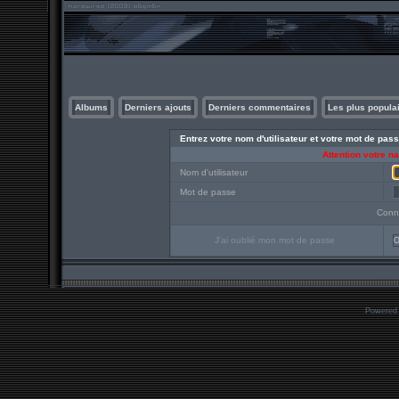
Albums
Derniers ajouts
Derniers commentaires
Les plus popula
Entrez votre nom d'utilisateur et votre mot de pa
Attention votre n
Nom d'utilisateur
Mot de passe
Conn
J'ai oublié mon mot de passe
O
Powered