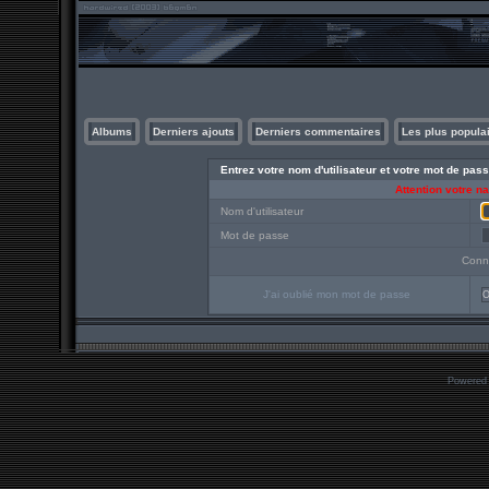
Albums
Derniers ajouts
Derniers commentaires
Les plus popula
Entrez votre nom d'utilisateur et votre mot de pa
Attention votre n
Nom d'utilisateur
Mot de passe
Conn
J'ai oublié mon mot de passe
O
Powered