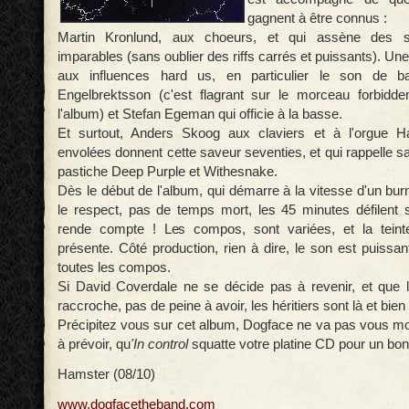
gagnent à être connus :
Martin Kronlund, aux choeurs, et qui assène des s
imparables (sans oublier des riffs carrés et puissants). Un
aux influences hard us, en particulier le son de ba
Engelbrektsson (c'est flagrant sur le morceau forbidden
l'album) et Stefan Egeman qui officie à la basse.
Et surtout, Anders Skoog aux claviers et à l'orgue 
envolées donnent cette saveur seventies, et qui rappelle 
pastiche Deep Purple et Withesnake.
Dès le début de l'album, qui démarre à la vitesse d'un bu
le respect, pas de temps mort, les 45 minutes défilent 
rende compte ! Les compos, sont variées, et la teint
présente. Côté production, rien à dire, le son est puissa
toutes les compos.
Si David Coverdale ne se décide pas à revenir, et que 
raccroche, pas de peine à avoir, les héritiers sont là et bien 
Précipitez vous sur cet album, Dogface ne va pas vous m
à prévoir, qu
'In control
squatte votre platine CD pour un bon
Hamster (08/10)
www.dogfacetheband.com