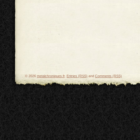
© 2026
metalchroniques.fr
.
Entries (RSS)
and
Comments (RSS)