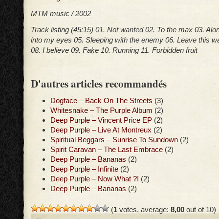
MTM music / 2002
Track listing (45:15) 01. Not wanted 02. To the max 03. Alo
into my eyes 05. Sleeping with the enemy 06. Leave this war
08. I believe 09. Fake 10. Running 11. Forbidden fruit
D'autres articles recommandés
Dogface – Back On The Streets
(3)
Whitesnake – The Purple Album
(2)
Deep Purple – Vincent Price EP
(2)
Deep Purple – Live At Montreux
(2)
Spiritual Beggars – Sunrise To Sundown
(2)
Spirit Caravan – The Last Embrace
(2)
Deep Purple – Bananas
(2)
Deep Purple – Infinite
(2)
Deep Purple – Now What ?!
(2)
Deep Purple – Bananas
(2)
(
1
votes, average:
8,00
out of 10)