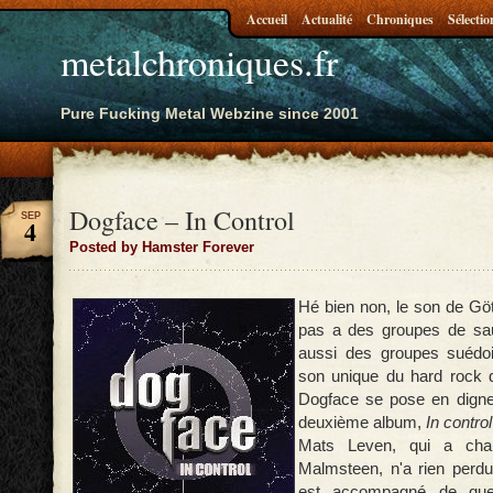
Accueil
Actualité
Chroniques
Sélectio
metalchroniques.fr
Pure Fucking Metal Webzine since 2001
Dogface – In Control
SEP
4
Posted by Hamster Forever
Hé bien non, le son de Göt
pas a des groupes de sa
aussi des groupes suédoi
son unique du hard rock 
Dogface se pose en digne 
deuxième album,
In control
Mats Leven, qui a cha
Malmsteen, n'a rien perdu 
est accompagné de quel