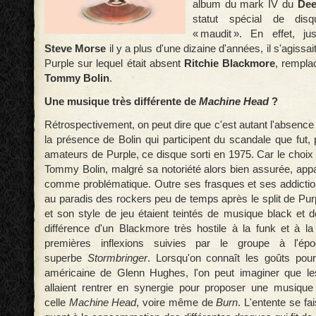
album du mark IV du
Dee
statut spécial de dis
« maudit ». En effet, ju
Steve Morse
il y a plus d'une dizaine d'années, il s'agissa
Purple sur lequel était absent
Ritchie Blackmore
, rempla
Tommy Bolin
.
Une musique très différente de
Machine Head
?
Rétrospectivement, on peut dire que c'est autant l'absenc
la présence de Bolin qui participent du scandale que fut
amateurs de Purple, ce disque sorti en 1975. Car le choix d
Tommy Bolin, malgré sa notoriété alors bien assurée, appa
comme problématique. Outre ses frasques et ses addictio
au paradis des rockers peu de temps après le split de Pur
et son style de jeu étaient teintés de musique black et d
différence d'un Blackmore très hostile à la funk et à l
premières inflexions suivies par le groupe à l'ép
superbe
Stormbringer
. Lorsqu'on connaît les goûts pou
américaine de Glenn Hughes, l'on peut imaginer que l
allaient rentrer en synergie pour proposer une musique 
celle
Machine Head
, voire même de
Burn
. L'entente se fai