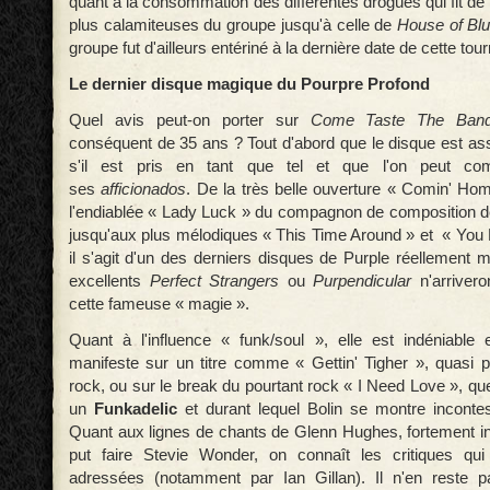
quant à la consommation des différentes drogues qui fit de
plus calamiteuses du groupe jusqu'à celle de
House of Blu
groupe fut d'ailleurs entériné à la dernière date de cette tou
Le dernier disque magique du Pourpre Profond
Quel avis peut-on porter sur
Come Taste The Ban
conséquent de 35 ans ? Tout d'abord que le disque est as
s'il est pris en tant que tel et que l'on peut comp
ses
afficionados
. De la très belle ouverture « Comin' Ho
l'endiablée « Lady Luck » du compagnon de composition de
jusqu'aux plus mélodiques « This Time Around » et « You
il s'agit d'un des derniers disques de Purple réellement
excellents
Perfect Strangers
ou
Purpendicular
n'arriver
cette fameuse « magie ».
Quant à l'influence « funk/soul », elle est indéniable e
manifeste sur un titre comme « Gettin' Tigher », quasi 
rock, ou sur le break du pourtant rock « I Need Love », que
un
Funkadelic
et durant lequel Bolin se montre incontest
Quant aux lignes de chants de Glenn Hughes, fortement i
put faire Stevie Wonder, on connaît les critiques qui
adressées (notamment par Ian Gillan). Il n'en reste p