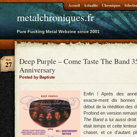
Accueil
Actualité
Chroniques
Sélectio
metalchroniques.fr
Pure Fucking Metal Webzine since 2001
Deep Purple – Come Taste The Band 3
MAI
27
Anniversary
Posted by Baptiste
Enfin ! Après des année
exacte-ment dix bonnes
début de la réédition des 
Profond en version remast
The Band
a lui aussi droit
était temps et cette lenteur
chaser, et ce d'autant p