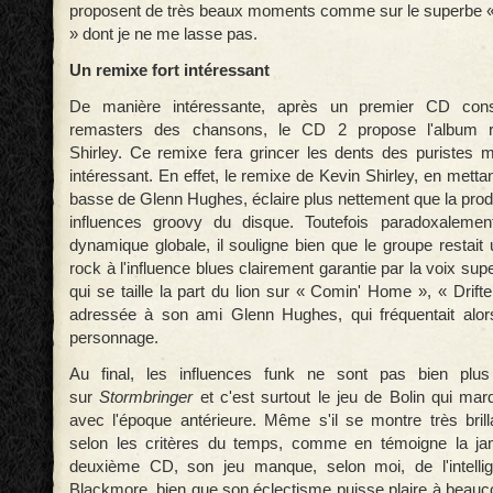
proposent de très beaux moments comme sur le superbe «
» dont je ne me lasse pas.
Un remixe fort intéressant
De manière intéressante, après un premier CD cons
remasters des chansons, le CD 2 propose l'album 
Shirley. Ce remixe fera grincer les dents des puristes ma
intéressant. En effet, le remixe de Kevin Shirley, en mettan
basse de Glenn Hughes, éclaire plus nettement que la produ
influences groovy du disque. Toutefois paradoxalemen
dynamique globale, il souligne bien que le groupe restait
rock à l'influence blues clairement garantie par la voix su
qui se taille la part du lion sur « Comin' Home », « Drift
adressée à son ami Glenn Hughes, qui fréquentait alor
personnage.
Au final, les influences funk ne sont pas bien plu
sur
Stormbringer
et c'est surtout le jeu de Bolin qui ma
avec l'époque antérieure. Même s'il se montre très brilla
selon les critères du temps, comme en témoigne la ja
deuxième CD, son jeu manque, selon moi, de l'intelli
Blackmore, bien que son éclectisme puisse plaire à beauc