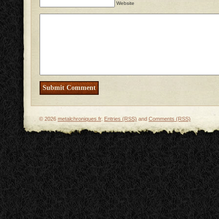
Website
© 2026
metalchroniques.fr
.
Entries (RSS)
and
Comments (RSS)