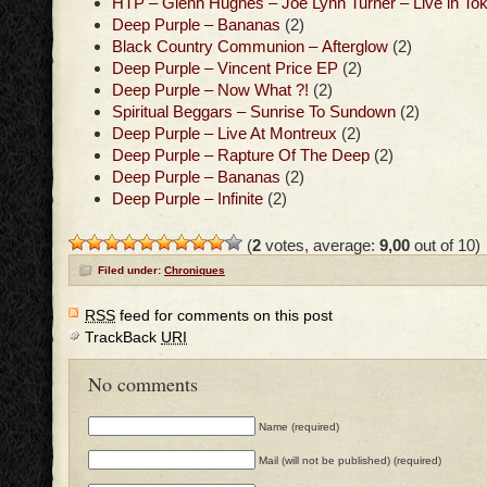
HTP – Glenn Hughes – Joe Lynn Turner – Live in To
Deep Purple – Bananas
(2)
Black Country Communion – Afterglow
(2)
Deep Purple – Vincent Price EP
(2)
Deep Purple – Now What ?!
(2)
Spiritual Beggars – Sunrise To Sundown
(2)
Deep Purple – Live At Montreux
(2)
Deep Purple – Rapture Of The Deep
(2)
Deep Purple – Bananas
(2)
Deep Purple – Infinite
(2)
(
2
votes, average:
9,00
out of 10)
Filed under:
Chroniques
RSS
feed for comments on this post
TrackBack
URI
No comments
Name (required)
Mail (will not be published) (required)