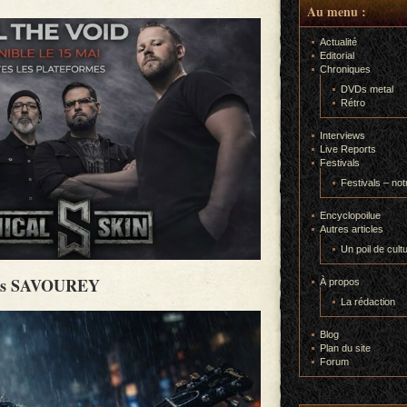
Au menu :
Actualité
Editorial
Chroniques
DVDs metal
Rétro
Interviews
Live Reports
Festivals
Festivals – not
Encyclopoilue
Autres articles
Un poil de cult
is SAVOUREY
À propos
La rédaction
Blog
Plan du site
Forum