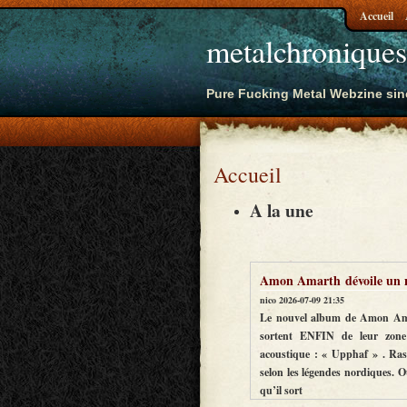
Accueil
metalchroniques
Pure Fucking Metal Webzine sin
Accueil
A la une
 nouveau titre surprenant
Misanthrope – Embrase
nico 2026-06-30 17:48
rth sait se faire désirer. En attendant les suédois
Depuis 2017 et ΑXΩ, Misanth
e de confort pour nous offrir un nouveau titre
(EP, album de reprises et dou
ssurez-vous, on y parle de Odin, le « père de tout »
catalogue ont occupé le terra
 Ouf ! Pas d’info sur le prochain album hormis le fait
le groupe allait-il proposer 