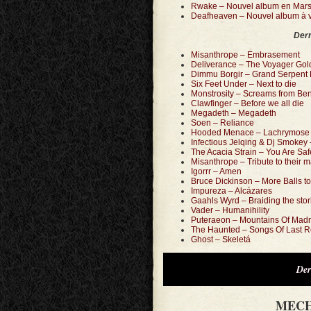
Rwake – Nouvel album en Mars e
Deafheaven – Nouvel album à ven
Dern
Misanthrope – Embrasement
Deliverance – The Voyager Go
Dimmu Borgir – Grand Serpent 
Six Feet Under – Next to die
Monstrosity – Screams from Ben
Clawfinger – Before we all die
Megadeth – Megadeth
Soen – Reliance
Hooded Menace – Lachrymose 
Infectious Jelqing & Dj Smok
The Acacia Strain – You Are Sa
Misanthrope – Tribute to their m
Igorrr – Amen
Bruce Dickinson – More Balls t
Impureza – Alcázares
Gaahls Wyrd – Braiding the stor
Vader – Humanihility
Puteraeon – Mountains Of Mad
The Haunted – Songs Of Last R
Ghost – Skeletá
Der
MECH