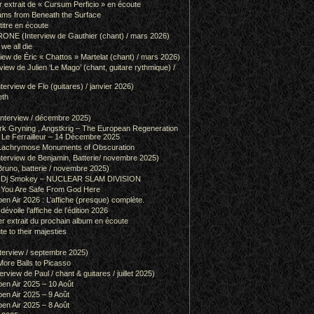
r extrait de « Cursum Perficio » en écoute
ams from Beneath the Surface
itre en écoute
 (Interview de Gauthier (chant) / mars 2026)
we all die
w de Éric « Chattos » Martelat (chant) / mars 2026)
w de Julien ‘Le Mago’ (chant, guitare rythmique) /
view de Flo (guitares) / janvier 2026)
eth
terview / décembre 2025)
 Gryning , Angstkrig – The European Regeneration
Le Ferrailleur – 14 Décembre 2025
achrymose Monuments of Obscuration
rview de Benjamin, Batterie/ novembre 2025)
runo, batterie / novembre 2025)
g & Dj Smokey – NUCLEAR SLAM DIVISION
– You Are Safe From God Here
en Air 2026 : L’affiche (presque) complète.
 dévoile l’affiche de l’édition 2026
r extrait du prochain album en écoute
e to their majesties
rview / septembre 2025)
ore Balls to Picasso
iew de Paul / chant & guitares / juillet 2025)
pen Air 2025 – 10 Août
pen Air 2025 – 9 Août
pen Air 2025 – 8 Août