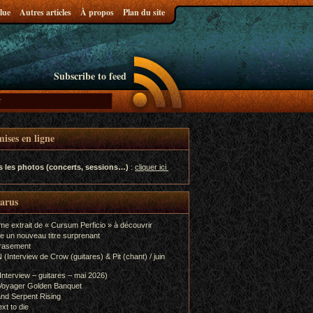
lue
Autres articles
À propos
Plan du site
Subscribe to feed
ises en ligne
s les photos (concerts, sessions…)
:
cliquer ici
parus
rview de Crow (guitares) & Pit (chant) /
Chris SAVOUREY (Interv
me extrait de « Cursum Perficio » à découvrir
oshyrya 2026-06-07 18:13
e un nouveau titre surprenant
Lien vers l’interview ICI
rasement
terview de Crow (guitares) & Pit (chant) / juin
ICI Site Officiel Facebook Officiel Tous nos
WESSIER (WHERE TH
 WESSIER (WHERE THE PROMO IS)
terview – guitares – mai 2026)
Voyager Golden Banquet
nd Serpent Rising
xt to die