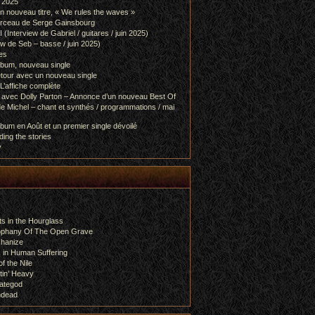
l 2025
 nouveau titre, « We rules the waves »
orceau de Serge Gainsbourg
nterview de Gabriel / guitares / juin 2025)
 de Seb – basse / juin 2025)
es
lbum, nouveau single
etour avec un nouveau single
L’affiche complète
 avec Dolly Parton – Annonce d’un nouveau Best Of
e Michel – chant et synthés / programmations / mai
bum en Août et un premier single dévoilé
ing the stories
y
s in the Hourglass
rophany Of The Open Grave
chanize
 in Human Suffering
f the Nile
tin’ Heavy
ategod
ndead