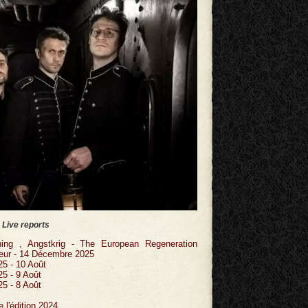
Live reports
ing , Angstkrig - The European Regeneration
leur - 14 Décembre 2025
25 - 10 Août
25 - 9 Août
25 - 8 Août
l'édition 2024