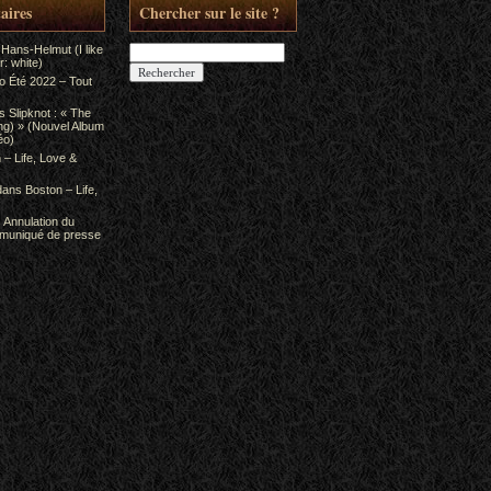
aires
Chercher sur le site ?
Rechercher :
 Hans-Helmut (I like
: white)
to Été 2022 – Tout
ns
Slipknot : « The
ing) » (Nouvel Album
éo)
 – Life, Love &
dans
Boston – Life,
s
Annulation du
mmuniqué de presse