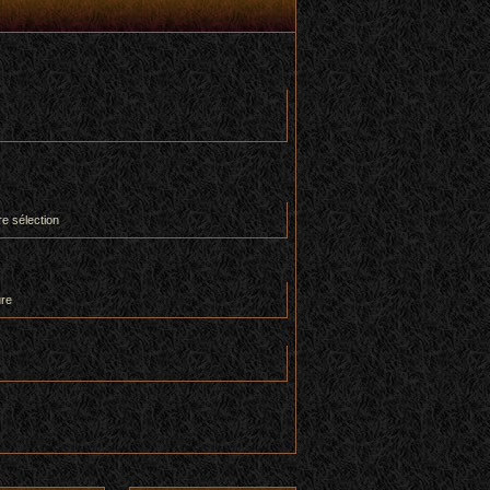
re sélection
ure