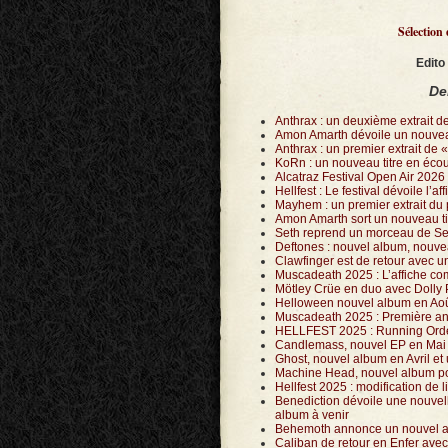
Sélection 
Edito
De
Anthrax : un deuxième extrait d
Amon Amarth dévoile un nouveau
Anthrax : un premier extrait de
KoRn : un nouveau titre en éco
Alcatraz Festival Open Air 2026 
Hellfest : Le festival dévoile l’a
Mayhem : un premier extrait du
Amon Amarth sort un nouveau ti
Seth reprend un morceau de S
Deftones : nouvel album, nouve
Clawfinger est de retour avec 
Muscadeath 2025 : L’affiche co
Mötley Crüe en duo avec Dolly
Helloween nouvel album en Août
Muscadeath 2025 : Première a
HELLFEST 2025 : Running Order 
Candlemass, nouvel EP en Mai e
Ghost, nouvel album en Avril et
Machine Head, nouvel album pour
Hellfest 2025 : modification de 
Benediction dévoile une nouvell
album à venir
Behemoth annonce un nouvel al
Caliban de retour en Enfer avec