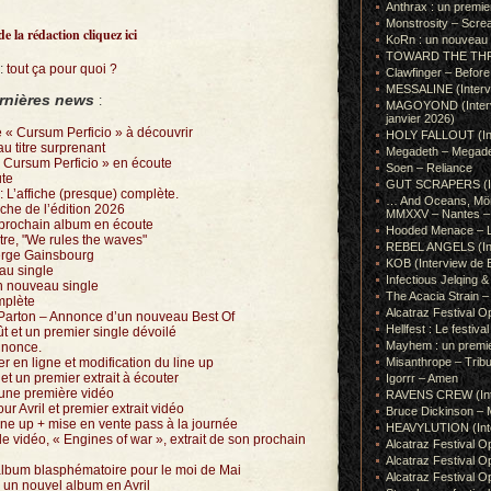
Anthrax : un premie
Monstrosity – Scre
de la rédaction cliquez ici
KoRn : un nouveau t
TOWARD THE THRONE
:
tout ça pour quoi ?
Clawfinger – Before 
MESSALINE (Intervie
rnières news
:
MAGOYOND (Intervie
janvier 2026)
e « Cursum Perficio » à découvrir
HOLY FALLOUT (Inter
 titre surprenant
Megadeth – Megad
 « Cursum Perficio » en écoute
Soen – Reliance
ute
GUT SCRAPERS (In
: L’affiche (presque) complète.
… And Oceans, Mörk
ffiche de l’édition 2026
MMXXV – Nantes – 
 prochain album en écoute
Hooded Menace – L
tre, "We rules the waves"
REBEL ANGELS (Inte
erge Gainsbourg
KOB (Interview de B
au single
Infectious Jelqin
un nouveau single
The Acacia Strain 
mplète
Alcatraz Festival Op
 Parton – Annonce d’un nouveau Best Of
Hellfest : Le festival
 et un premier single dévoilé
Mayhem : un premie
nnonce.
Misanthrope – Tribut
en ligne et modification du line up
t un premier extrait à écouter
Igorrr – Amen
 une première vidéo
RAVENS CREW (Inte
 Avril et premier extrait vidéo
Bruce Dickinson – M
line up + mise en vente pass à la journée
HEAVYLUTION (Interv
e vidéo, « Engines of war », extrait de son prochain
Alcatraz Festival O
Alcatraz Festival O
bum blasphématoire pour le moi de Mai
Alcatraz Festival O
 un nouvel album en Avril