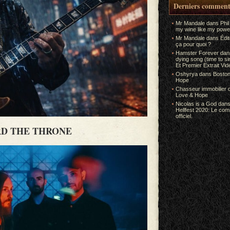
Derniers comment
Mr Mandale
dans
Phil
my wine like my power
Mr Mandale
dans
Édi
ça pour quoi ?
Hamster Forever
da
dying song (time to s
Et Premier Extrait Vid
Oshyrya
dans
Boston
Hope
Chasseur immobilier
Love & Hope
Nicolas is a God
dan
Hellfest 2020: Le co
officiel.
D THE THRONE