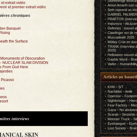
Stonehenge festiva
t extrait vidéo
Amon Amarth sort un
ir et premier extrait vidéo
Seth reprend un m
GABRIEL PALMIERI (I
ières chroniques
PRAETOR (Interview
Impureza – Alcázar
Deftones : nouvel a
lden Banquet
Rising
Clawfinger est de r
Muscadeath 2025 : 
eath the Surface
Mötley Crüe en duo
TRANK (Interview d
2025)
Helloween nouvel al
Monuments of Obscuration
Gaahls Wyrd – Braid
ey – NUCLEAR SLAM DIVISION
Vader – Humanihilit
fe From God Here
ajesties
Articles au hasard
o Picasso
KXM – S/T
ies
Nachtblut – Antik
Operose – Footprint
ness
Nightbringer – Hie
esort
Fear Factory – Me
Gaza – No abolutes
Scarab – Serpents o
nières interviews
Monster Truck – Sit
Eyehategod – Eyeh
Lost Society – Brai
ANICAL SKIN