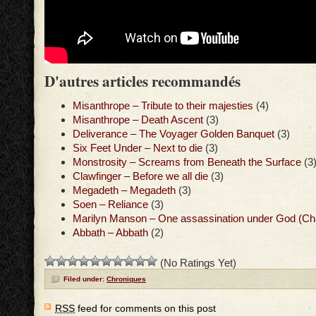
D'autres articles recommandés
Misanthrope – Tribute to their majesties
(4)
Misanthrope – Death Ascent
(3)
Deliverance – The Voyager Golden Banquet
(3)
Six Feet Under – Next to die
(3)
Monstrosity – Screams from Beneath the Surface
(3
Clawfinger – Before we all die
(3)
Megadeth – Megadeth
(3)
Soen – Reliance
(3)
Marilyn Manson – One assassination under God (Ch
Abbath – Abbath
(2)
(No Ratings Yet)
Filed under:
Chroniques
RSS
feed for comments on this post