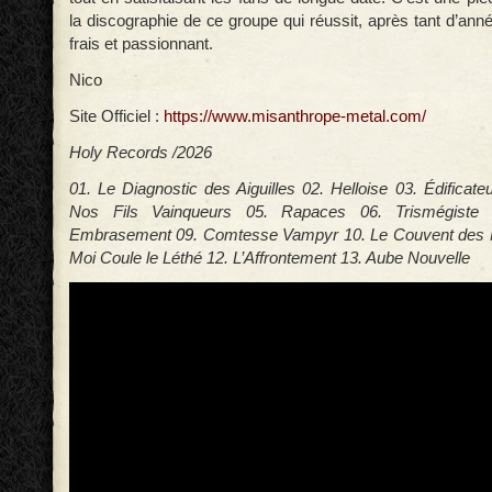
la discographie de ce groupe qui réussit, après tant d’anné
frais et passionnant.
Nico
Site Officiel :
https://www.misanthrope-metal.com/
Holy Records /2026
01. Le Diagnostic des Aiguilles 02. Helloise 03. Édificate
Nos Fils Vainqueurs 05. Rapaces 06. Trismégiste 
Embrasement 09. Comtesse Vampyr 10. Le Couvent des 
Moi Coule le Léthé 12. L’Affrontement 13. Aube Nouvelle