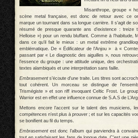
Misanthrope, groupe « h
scène metal française, est donc de retour avec ce o
marque un tournant dans sa longue carrière. Il s’agit de son
résumé de presque quarante ans d’existence : treize ti
Helloise ») pour un rendu bluffant. Comme à l’habitude,
dans ce qu’il fait le mieux : un metal extrême grandiloq
emblématique. De « Édificateur de l’Anjou » à « Comt
passant par « Le diagnostic des aiguilles », nous retrouvo
l’essence du groupe : une attitude unique, des orchestrati
textes alambiqués et une interprétation sans faille.
Embrasement
s’écoute d’une traite. Les titres sont accroc
tout cohérent. Un morceau se distingue de l’ensembl
Trismégiste » et son riff invoquant Celtic Frost. Le gro
Warrior est en effet une influence connue de S.A.S de L’Argi
Mettons encore l’accent sur le talent des musiciens, l
compétences n’est plus à prouver ; et sur les capacités vo
se bonifient au fil du temps.
Embrasement
est donc l’album qui parviendra à convain
tout en satisfaisant les fans de longue date. C’est une p