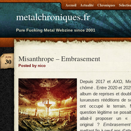
Accueil
Actualité
Chroniques
Sélectio
metalchroniques.fr
Pure Fucking Metal Webzine since 2001
Misanthrope – Embrasement
JUIN
30
Posted by nico
Depuis 2017 et
ΑXΩ
, Mi
chômé . Entre 2020 et 2025
album de reprises et double
luxueuses rééditions de 
ont occupé le terrain. 
question légitime se posai
allait-il proposer un 
original ?
Embrasement
mettant fin à neuf ans d’att