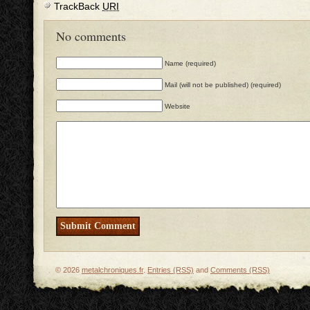
TrackBack
URI
No comments
Name (required)
Mail (will not be published) (required)
Website
© 2026
metalchroniques.fr
.
Entries (RSS)
and
Comments (RSS)