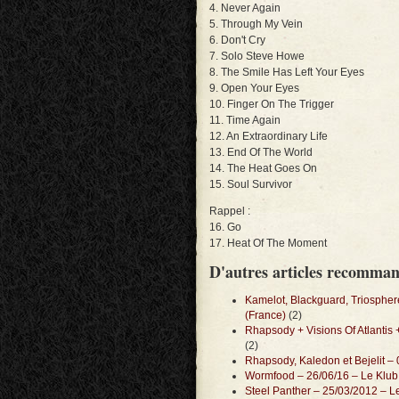
4. Never Again
5. Through My Vein
6. Don't Cry
7. Solo Steve Howe
8. The Smile Has Left Your Eyes
9. Open Your Eyes
10. Finger On The Trigger
11. Time Again
12. An Extraordinary Life
13. End Of The World
14. The Heat Goes On
15. Soul Survivor
Rappel :
16. Go
17. Heat Of The Moment
D'autres articles recomma
Kamelot, Blackguard, Triospher
(France)
(2)
Rhapsody + Visions Of Atlantis 
(2)
Rhapsody, Kaledon et Bejelit – 
Wormfood – 26/06/16 – Le Klub 
Steel Panther – 25/03/2012 – Le