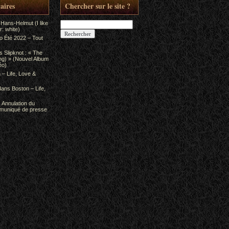
aires
Chercher sur le site ?
Rechercher :
 Hans-Helmut (I like
: white)
to Été 2022 – Tout
ns
Slipknot : « The
ing) » (Nouvel Album
éo)
 – Life, Love &
dans
Boston – Life,
s
Annulation du
mmuniqué de presse