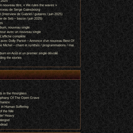
l 2025
 nouveau titre, « We rules the waves »
orceau de Serge Gainsbourg
nterview de Gabriel / guitares / juin 2025)
 de Seb – basse / juin 2025)
es
lbum, nouveau single
etour avec un nouveau single
L’affiche complète
 avec Dolly Parton – Annonce d’un nouveau Best Of
e Michel – chant et synthés / programmations / mai
bum en Août et un premier single dévoilé
ing the stories
y
s in the Hourglass
rophany Of The Open Grave
chanize
 in Human Suffering
f the Nile
tin’ Heavy
ategod
ndead