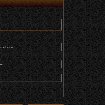
re sélection
ure