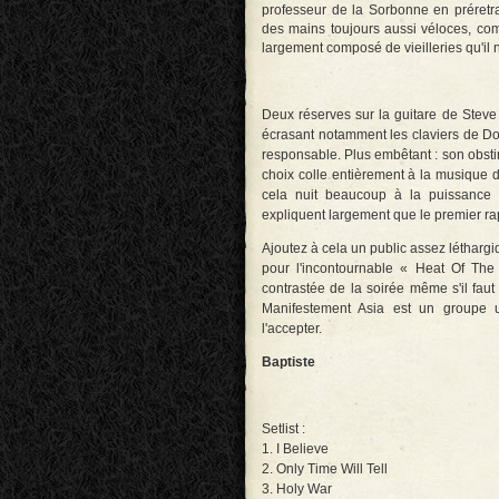
professeur de la Sorbonne en préretra
des mains toujours aussi véloces, com
largement composé de vieilleries qu'il
Deux réserves sur la guitare de Steve 
écrasant notamment les claviers de Do
responsable. Plus embêtant : son obsti
choix colle entièrement à la musique d
cela nuit beaucoup à la puissance d
expliquent largement que le premier r
Ajoutez à cela un public assez léthargi
pour l'incontournable « Heat Of Th
contrastée de la soirée même s'il fau
Manifestement Asia est un groupe un
l'accepter.
Baptiste
Setlist :
1. I Believe
2. Only Time Will Tell
3. Holy War