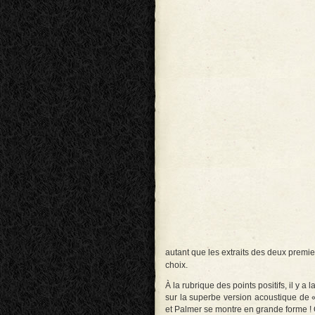
autant que les extraits des deux premier
choix.
À la rubrique des points positifs, il y 
sur la superbe version acoustique de «
et Palmer se montre en grande forme !