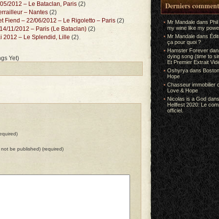
/05/2012 – Le Bataclan, Paris
(2)
Derniers comment
errailleur – Nantes
(2)
t Fiend – 22/06/2012 – Le Rigoletto – Paris
(2)
Mr Mandale
dans
Phil
my wine like my power
 14/11/2012 – Paris (Le Bataclan)
(2)
Mr Mandale
dans
Édi
i 2012 – Le Splendid, Lille
(2)
ça pour quoi ?
Hamster Forever
da
dying song (time to s
gs Yet)
Et Premier Extrait Vid
Oshyrya
dans
Boston
Hope
Chasseur immobilier
Love & Hope
Nicolas is a God
dan
Hellfest 2020: Le co
officiel.
equired)
ll not be published) (required)