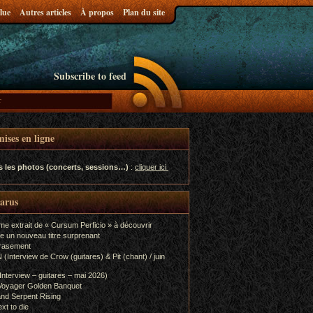
lue
Autres articles
À propos
Plan du site
Subscribe to feed
ises en ligne
s les photos (concerts, sessions…)
:
cliquer ici
parus
me extrait de « Cursum Perficio » à découvrir
e un nouveau titre surprenant
rasement
terview de Crow (guitares) & Pit (chant) / juin
terview – guitares – mai 2026)
Voyager Golden Banquet
nd Serpent Rising
xt to die