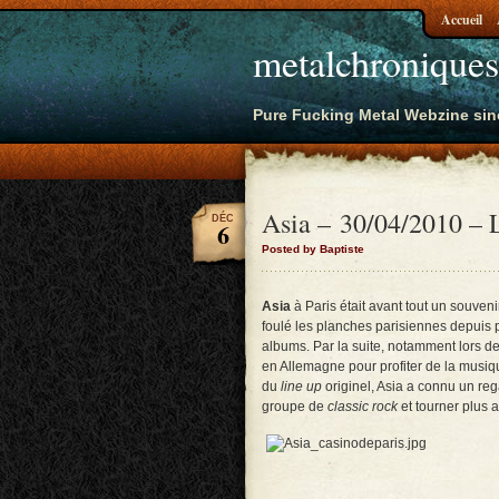
Accueil
metalchroniques
Pure Fucking Metal Webzine sin
Asia – 30/04/2010 – L
DÉC
6
Posted by Baptiste
Asia
à Paris était avant tout un souve
foulé les planches parisiennes depuis 
albums. Par la suite, notamment lors de 
en Allemagne pour profiter de la musiq
du
line
up
originel, Asia a connu un reg
groupe de
classic rock
et tourner plus