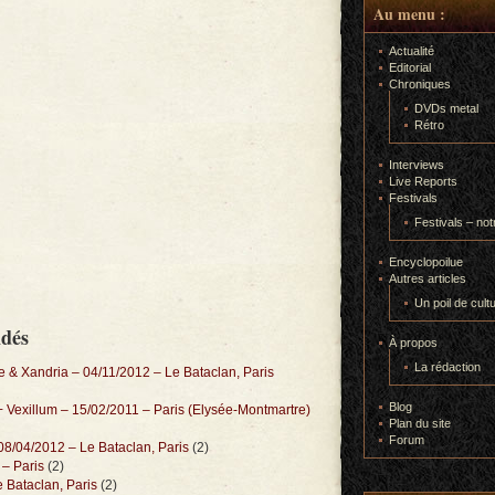
Au menu :
Actualité
Editorial
Chroniques
DVDs metal
Rétro
Interviews
Live Reports
Festivals
Festivals – not
Encyclopoilue
Autres articles
Un poil de cult
ndés
À propos
La rédaction
e & Xandria – 04/11/2012 – Le Bataclan, Paris
Blog
+ Vexillum – 15/02/2011 – Paris (Elysée-Montmartre)
Plan du site
Forum
08/04/2012 – Le Bataclan, Paris
(2)
– Paris
(2)
 Bataclan, Paris
(2)