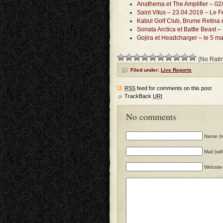
Anathema et The Amplifier – 02
Saint Vitus – 23.04.2019 – Le F
Kabul Golf Club, Brume Retina e
Sonata Arctica et Battle Beast –
Gojira et Headcharger – le 5 ma
(No Ratin
Filed under:
Live Reports
RSS
feed for comments on this post
TrackBack
URI
No comments
Name (r
Mail (wi
Website