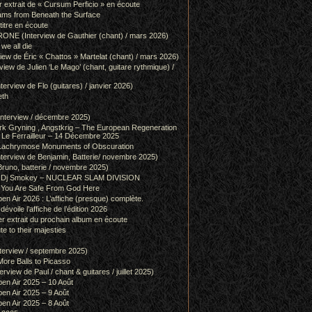
r extrait de « Cursum Perficio » en écoute
ams from Beneath the Surface
itre en écoute
 (Interview de Gauthier (chant) / mars 2026)
we all die
w de Éric « Chattos » Martelat (chant) / mars 2026)
w de Julien ‘Le Mago’ (chant, guitare rythmique) /
view de Flo (guitares) / janvier 2026)
eth
terview / décembre 2025)
 Gryning , Angstkrig – The European Regeneration
Le Ferrailleur – 14 Décembre 2025
achrymose Monuments of Obscuration
rview de Benjamin, Batterie/ novembre 2025)
runo, batterie / novembre 2025)
g & Dj Smokey – NUCLEAR SLAM DIVISION
– You Are Safe From God Here
en Air 2026 : L’affiche (presque) complète.
 dévoile l’affiche de l’édition 2026
r extrait du prochain album en écoute
e to their majesties
rview / septembre 2025)
ore Balls to Picasso
iew de Paul / chant & guitares / juillet 2025)
pen Air 2025 – 10 Août
pen Air 2025 – 9 Août
pen Air 2025 – 8 Août