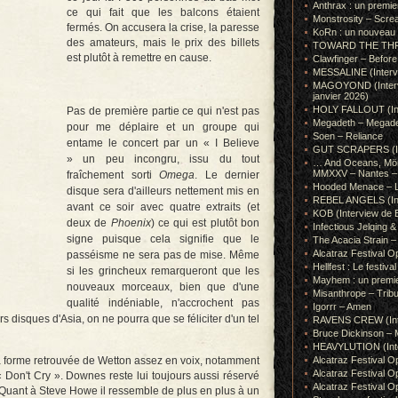
Anthrax : un premie
ce qui fait que les balcons étaient
Monstrosity – Scre
fermés. On accusera la crise, la paresse
KoRn : un nouveau t
des amateurs, mais le prix des billets
TOWARD THE THRONE
est plutôt à remettre en cause.
Clawfinger – Before 
MESSALINE (Intervie
MAGOYOND (Intervie
janvier 2026)
HOLY FALLOUT (Inter
Pas de première partie ce qui n'est pas
Megadeth – Megad
pour me déplaire et un groupe qui
Soen – Reliance
entame le concert par un « I Believe
GUT SCRAPERS (In
» un peu incongru, issu du tout
… And Oceans, Mörk
MMXXV – Nantes – 
fraîchement sorti
Omega
. Le dernier
Hooded Menace – L
disque sera d'ailleurs nettement mis en
REBEL ANGELS (Inte
avant ce soir avec quatre extraits (et
KOB (Interview de B
deux de
Phoenix
) ce qui est plutôt bon
Infectious Jelqin
signe puisque cela signifie que le
The Acacia Strain 
Alcatraz Festival Op
passéisme ne sera pas de mise. Même
Hellfest : Le festival
si les grincheux remarqueront que les
Mayhem : un premie
nouveaux morceaux, bien que d'une
Misanthrope – Tribut
qualité indéniable, n'accrochent pas
Igorrr – Amen
s disques d'Asia, on ne pourra que se féliciter d'un tel
RAVENS CREW (Inte
Bruce Dickinson – M
HEAVYLUTION (Interv
a la forme retrouvée de Wetton assez en voix, notamment
Alcatraz Festival O
Alcatraz Festival O
 Don't Cry ». Downes reste lui toujours aussi réservé
Alcatraz Festival O
 Quant à Steve Howe il ressemble de plus en plus à un