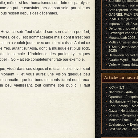
Stonehenge festiva
ite, même si les rhumatismes sont loin de paralyser
Amon Amarth sort un
me on put le constater lors de son solo, par ailleurs
Seth reprend un m
 nous ressert depuis des décennies.
GABRIEL PALMIERI (I
PRAETOR (Interview
Impureza – Alcázar
Deftones : nouvel a
Howe ce soir. Tout d'abord son son était un peu fort,
Clawfinger est de r
wnes, ce qui est dommageable mais dont il n'est pas
Muscadeath 2025 : 
Mötley Crüe en duo
nation à vouloir jouer avec une demi-caisse. Autant ce
TRANK (Interview d
e Yes, autant sur Asia, dont la musique est plus rock,
2025)
e l'ensemble. L'indolence des parties rythmiques
Helloween nouvel al
appel « Go » ait été complètement raté par exemple.
Gaahls Wyrd – Braid
Vader – Humanihilit
que, vissé dans ses sièges et refusant de se lever sauf
e Moment », et vous aurez une vision quelque peu
Articles au hasard
t reconnaître que les bons moments furent nombreux.
 peu vieillissant, tout comme son public. Il faut
KXM – S/T
Nachtblut – Antik
Operose – Footprint
Nightbringer – Hie
Fear Factory – Me
Gaza – No abolutes
Scarab – Serpents o
Monster Truck – Sit
Eyehategod – Eyeh
Lost Society – Brai