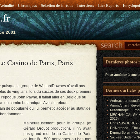
Actualité
Chroniques
Sélection de la rédac
Interviews
Live Reports
Encyclopoi
.fr
ce 2001
e Casino de Paris, Paris
Dernières photos m
Pour accéder à toute
nir puisque le groupe de Wetton/Downes n'avait pas
Derniers articles 
plus de vingt ans, lors du succès de ses deux premiers
l'époque John Payne, il fallait aller en Belgique ou
Anthrax : un deuxiè
ue du combo britannique. Avec le retour
Amon Amarth dévoil
ain de popularité qui lui permet d'accéder au statut de
Misanthrope – Emb
 abondamment.
MECHANICAL SKIN (In
2026)
Malheureusement pour le groupe (et
Chris SAVOUREY (In
Deliverance – The 
Gérard Drouot production), il n'y avait
Dimmu Borgir – Gra
pas grand monde au Casino de Paris
Six Feet Under – Ne
ce jour là : 500 personnes au bas mot