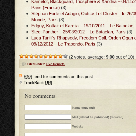
Kamelot, Blackguard, Triosphere & Xandria – 04/11/2
Paris (France)
(3)
Stéphan Forté et Adagio, Outcast et Cluster – le 26/
Monde, Paris
(3)
Edguy, Kottak et Karelia – 19/10/2011 – Le Bataclan,
Steel Panther – 25/03/2012 – Le Bataclan, Paris
(3)
Luca Turilli’s Rhapsody, Freedom Call, Orden Ogan e
09/12/2012 – Le Trabendo, Paris
(3)
(
2
votes, average:
9,00
out of 10)
Filed under:
Live Reports
RSS
feed for comments on this post
TrackBack
URI
No comments
Name (required)
Mail (will not be published) (required)
Website