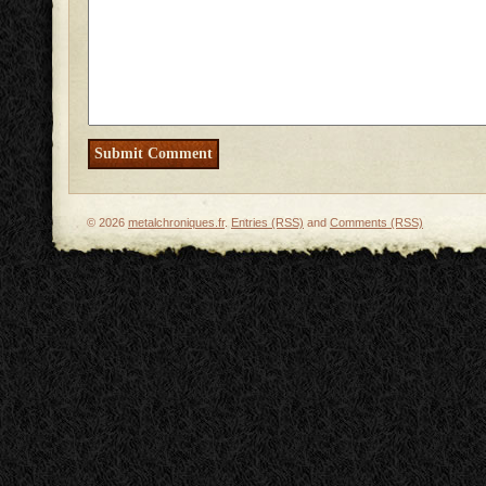
© 2026
metalchroniques.fr
.
Entries (RSS)
and
Comments (RSS)