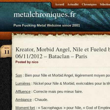
Accueil
Actualité
Chroniques
Sélectio
metalchroniques.fr
Pure Fucking Metal Webzine since 2001
Kreator, Morbid Angel, Nile et Fueled b
NOV
11
06/11/2012 – Bataclan – Paris
Posted by nico
Son
: Bien pour Nile et Morbid Angel, légèrement moyen po
Lumières
: Nickel pour Nile & Morbid, exécrables pour la têt
Affluence
: Correcte mais peu mieux faire.
Ambiance
: Chaude.
Moment fort
: « Sacrophagus » pour Nile, « God of Emptin