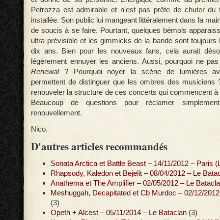
Petrozza est admirable et n'est pas prête de chuter du t
installée. Son public lui mangeant littéralement dans la main
de soucis à se faire. Pourtant, quelques bémols apparaisse
ultra prévisible et les gimmicks de la bande sont toujour
dix ans. Bien pour les nouveaux fans, cela aurait dés
légèrement ennuyer les anciens. Aussi, pourquoi ne pas 
Renewal
? Pourquoi noyer la scène de lumières ave
permettent de distinguer que les ombres des musiciens 
renouveler la structure de ces concerts qui commencent à 
Beaucoup de questions pour réclamer simpleme
renouvellement.
Nico.
D'autres articles recommandés
Sonata Arctica et Battle Beast – 14/11/2012 – Paris (
Rhapsody, Kaledon et Bejelit – 08/04/2012 – Le Batac
Anathema et The Amplifier – 02/05/2012 – Le Batacla
Meshuggah, Decapitated et Cb Murdoc – 02/12/2012 
(3)
Opeth + Alcest – 05/11/2014 – Le Bataclan
(3)