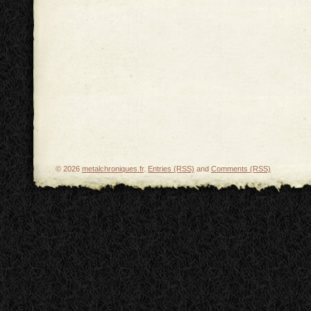
© 2026
metalchroniques.fr
.
Entries (RSS)
and
Comments (RSS)