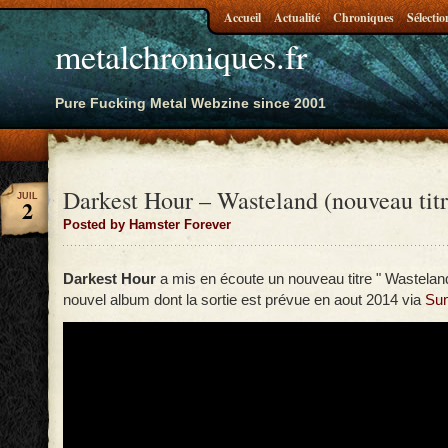
Accueil
Actualité
Chroniques
Sélectio
metalchroniques.fr
Pure Fucking Metal Webzine since 2001
Darkest Hour – Wasteland (nouveau titr
JUIL
2
Posted by Hamster Forever
Darkest Hour
a mis en écoute un nouveau titre " Wasteland
nouvel album dont la sortie est prévue en aout 2014 via
Sum