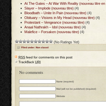
At The Gates – At War With Reality (nouveau titre en
Slayer – Implode (nouveau titre)
(4)
Bloodbath – Unite In Pain (nouveau titre)
(4)
Obituary – Visions in My Head (nouveau titre)
(4)
Protestant – Vengeance (nouveau titre)
(4)
Anaal Nathrakh – Idol (nouveau titre)
(4)
Malefice – Forsaken (nouveau titre)
(4)
(No Ratings Yet)
Filed under: Non classé
RSS
feed for comments on this post
TrackBack
URI
No comments
Name (required)
Mail (will not be published) (required)
Website