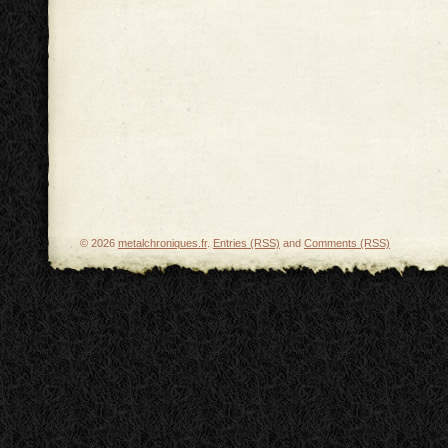
© 2026
metalchroniques.fr
.
Entries (RSS)
and
Comments (RSS)