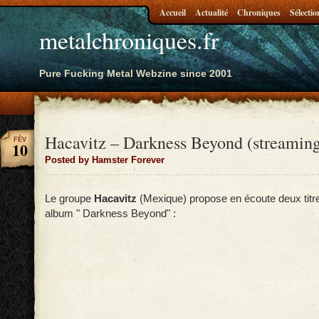
Accueil
Actualité
Chroniques
Sélectio
metalchroniques.fr
Pure Fucking Metal Webzine since 2001
Hacavitz – Darkness Beyond (streamin
FÉV
10
Posted by Hamster Forever
Le groupe
Hacavitz
(Mexique) propose en écoute deux titr
album " Darkness Beyond" :