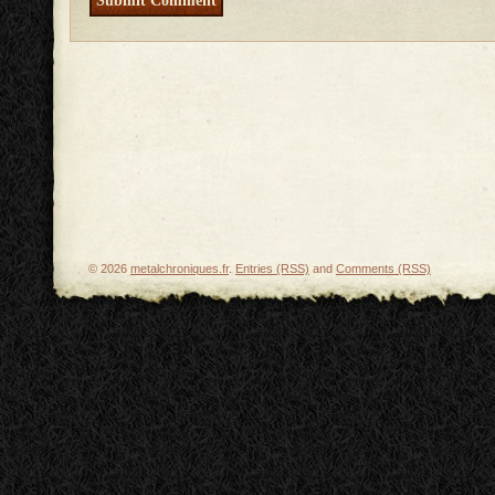
© 2026
metalchroniques.fr
.
Entries (RSS)
and
Comments (RSS)