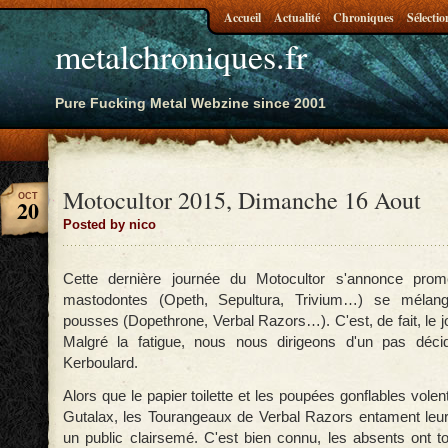
Accueil
Actualité
Chroniques
Sélectio
metalchroniques.fr
Pure Fucking Metal Webzine since 2001
Motocultor 2015, Dimanche 16 Aout
OCT
20
Posted by nico
Cette dernière journée du Motocultor s'annonce prom
mastodontes (Opeth, Sepultura, Trivium…) se mélan
pousses (Dopethrone, Verbal Razors…). C'est, de fait, le jou
Malgré la fatigue, nous nous dirigeons d'un pas déci
Kerboulard.
Alors que le papier toilette et les poupées gonflables volen
Gutalax, les Tourangeaux de Verbal Razors entament leur
un public clairsemé. C'est bien connu, les absents ont to