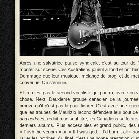
Après une salvatrice pause syndicale, c'est au tour de 
monter sur scène. Ces Australiens jouent à fond et ont l'ai
Dommage que leur musique, mélange de prog' et de metal
convenue. On s'ennuie.
Et ce n'est pas le second vocaliste qui pourra, avec son vi
chose. Next. Deuxième groupe canadien de la journée
prouve qu'il n'est pas là pour figurer. C'est avec une én
que les troupes de Maurizio Iacono défendent leur bout de
and gods
est réduit à un seul titre, les Canadiens se focalis
derniers albums. Plus accessibles et grand public, d
« Push the venom » ou « If I was god… I'd burn it all » s
rallier les novices. Au final, c'est une bonne prestation d'u