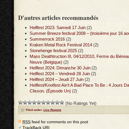
D'autres articles recommandés
Hellfest 2023: Samedi 17 Juin
(2)
Summer Breeze festival 2008 – (troisième jour 16 aoû
Summerrock 2016
(2)
Kraken Metal Rock Festival 2014
(2)
Stonehenge festival 2025
(2)
Mass Deathtruction III, 04/12/2010, Ferme du Biéreau
Neuve (Belgique)
(2)
Hellfest 2024: Dimanche 30 Juin
(2)
Hellfest 2024 – Vendredi 28 Juin
(2)
Hellfest 2024 – Jeudi 27 Juin
(2)
Hellfest/Knotfest Ain’t A Bad Place To Be : 4 Jours D
Clisson. (Épisode Un)
(2)
(No Ratings Yet)
Filed under:
Live Reports
RSS
feed for comments on this post
TrackBack
URI