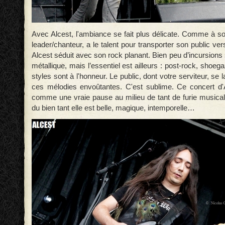
Avec Alcest, l'ambiance se fait plus délicate. Comme à so
leader/chanteur, a le talent pour transporter son public ver
Alcest séduit avec son rock planant. Bien peu d’incursions s
métallique, mais l’essentiel est ailleurs : post-rock, shoeg
styles sont à l'honneur. Le public, dont votre serviteur, se
ces mélodies envoûtantes. C'est sublime. Ce concert d'
comme une vraie pause au milieu de tant de furie musical
du bien tant elle est belle, magique, intemporelle…