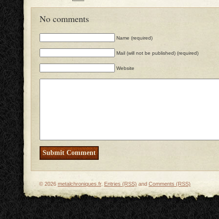
No comments
Name (required)
Mail (will not be published) (required)
Website
© 2026
metalchroniques.fr
.
Entries (RSS)
and
Comments (RSS)