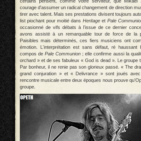
certains pensent, comme votre serviteur, que Mikael 
courage d'assumer un radical changement de direction mu
tirer avec talent. Mais ses prestations divisent toujours aut
list piochant pour moitié dans
Heritage
et
Pale Communio
occasionné de vifs débats à l'issue de ce dernier conce
avons assisté à un remarquable tour de force de la 
Paisibles mais déterminés, ces fiers musiciens ont com
émotion. L'interprétation est sans défaut, ré haussant
compos de
Pale Communion
; elle confirme aussi la quali
orchard » et de ses fabuleux « God is dead ». Le groupe 
Par bonheur, il ne renie pas son glorieux passé. « The dra
grand conjuration » et « Delivrance » sont joués avec 
rencontre musicale entre deux époques nous prouve qu'Op
groupe.