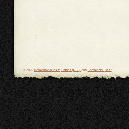
© 2026
metalchroniques.fr
.
Entries (RSS)
and
Comments (RSS)