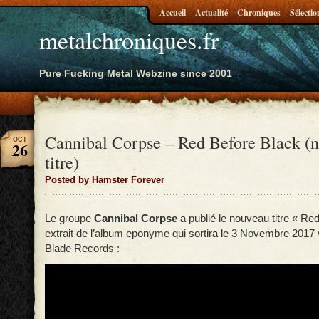
Accueil
Actualité
Chroniques
Sélectio
metalchroniques.fr
Pure Fucking Metal Webzine since 2001
Cannibal Corpse – Red Before Black (
OCT
26
titre)
Posted by Hamster Forever
Le groupe
Cannibal Corpse
a publié le nouveau titre « Re
extrait de l’album eponyme qui sortira le 3 Novembre 2017 v
Blade Records :