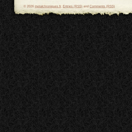
© 2026
metalchroniques.fr
.
Entries (RSS)
and
Comments (RSS)