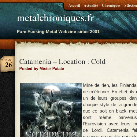
Accueil
Actualité
Chroniques
Sélectio
metalchroniques.fr
Pure Fucking Metal Webzine since 2001
Catamenia – Location : Cold
NOV
26
Posted by Mister Patate
Mine de rien, les Finlanda
de m’étonner. En effet, ils 
un de leurs groupes dan
chaque style de la grande
que ce soit en black me
sont même parvenu
l’Eurovision avec leurs
de Lordi. Catamenia fa
groupes de qualité qui colon