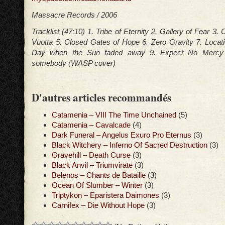
Massacre Records / 2006
Tracklist (47:10) 1. Tribe of Eternity 2. Gallery of Fear 3.
Vuotta 5. Closed Gates of Hope 6. Zero Gravity 7. Loca
Day when the Sun faded away 9. Expect No Mercy
somebody (WASP cover)
D'autres articles recommandés
Catamenia – VIII The Time Unchained
(5)
Catamenia – Cavalcade
(4)
Dark Funeral – Angelus Exuro Pro Eternus
(3)
Black Witchery – Inferno Of Sacred Destruction
(3)
Gravehill – Death Curse
(3)
Black Anvil – Triumvirate
(3)
Belenos – Chants de Bataille
(3)
Ocean Of Slumber – Winter
(3)
Triptykon – Eparistera Daimones
(3)
Carnifex – Die Without Hope
(3)