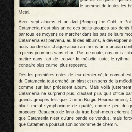
le sommet de toutes les br
Metal.
Avec sept albums et un dvd (Bringing the Cold to Pol
Catamenia n’est plus un de ces petits groupes aux dents l
par tous les moyens de marcher dans les pas de leurs modè
Catamenia est parvenu, au fil des albums, à développer s
nous pondre sur chaque album au moins un morceau dont l
à pleins poumons sans effort. Pas de doute, nos amis finl
mettre dans l’art de trouver la mélodie juste, le rythme
contraire plus calme, plus reposant.
Dès les premières notes de leur dernier-né, le constat est 
du Catamenia tout craché, un blast et un sens de la mélod
comme sur leur précédent album. Mais voilà justement 
Catamenia ne surprend plus, d’autant plus qu’il officie da
grands groupes tels que Dimmu Borgir. Heureusement, C
black metal symphonique de qualité, comme peu de gr
proposer. Beaucoup de fans du true beuh-meuh crieront à 
que Catamenia n’est qu’une bande de vendus, mais force
que Catamenia poursuit son bonhomme de chemin.