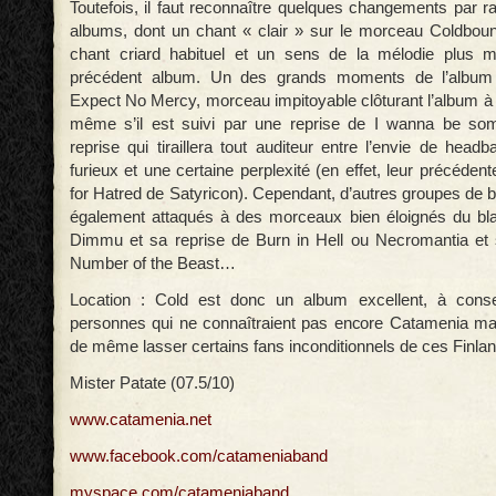
Toutefois, il faut reconnaître quelques changements par r
albums, dont un chant « clair » sur le morceau Coldbou
chant criard habituel et un sens de la mélodie plus 
précédent album. Un des grands moments de l’album 
Expect No Mercy, morceau impitoyable clôturant l’album à 
même s’il est suivi par une reprise de I wanna be s
reprise qui tiraillera tout auditeur entre l’envie de he
furieux et une certaine perplexité (en effet, leur précédent
for Hatred de Satyricon). Cependant, d’autres groupes de 
également attaqués à des morceaux bien éloignés du b
Dimmu et sa reprise de Burn in Hell ou Necromantia et 
Number of the Beast…
Location : Cold est donc un album excellent, à consei
personnes qui ne connaîtraient pas encore Catamenia mais
de même lasser certains fans inconditionnels de ces Finlan
Mister Patate (07.5/10)
www.catamenia.net
www.facebook.com/catameniaband
myspace.com/catameniaband