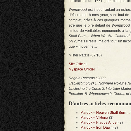
l’efficacité d’un "1651", par exemple. I
Wormwood
est-il pour autant un éche
défauts qui, à mes yeux, sont tout de
complet, grâce à ces quelques morceaux
être que le pire défaut de
Wormwood
milieu de véritables monuments à la g
Shall Burn… When We Are Gathered
5:12
, mais il reste, malgré tout, un in
que » moyenne…
Mister Patate (07/10)
Site Officiel
Myspace Officiel
Regain Records / 2009
Tracklist (45:52) 1. Nowhere No-One No
Unclosing the Curse 5. Into Utter Mad
Perdition 8. Whorecrown 9. Chorus of
D'autres articles recomma
Marduk – Heaven Shall Burn…
Marduk – Viktoria
(3)
Marduk – Plague Angel
(3)
Marduk – Iron Dawn
(3)