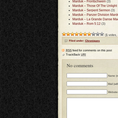
Marduk – Frontschwein
(3)
Marduk – Those Of The Unlight
Marduk – Serpent Sermon
(3)
Marduk – Panzer Division Mard
Marduk – La Grande Danse Ma
Marduk – Rom 5:12
(3)
(
1
votes,
Filed under:
Chroniques
RSS
feed for comments on this post
TrackBack
URI
No comments
Name (r
Mail (wi
Website