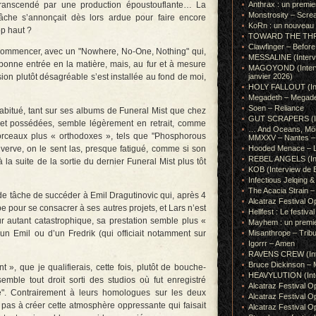
transcendé par une production époustouflante… La
Anthrax : un premie
Monstrosity – Scre
tâche s’annonçait dès lors ardue pour faire encore
KoRn : un nouveau t
op haut ?
TOWARD THE THRONE
Clawfinger – Before 
commencer, avec un "Nowhere, No-One, Nothing" qui,
MESSALINE (Intervie
 bonne entrée en la matière, mais, au fur et à mesure
MAGOYOND (Intervie
sion plutôt désagréable s’est installée au fond de moi,
janvier 2026)
HOLY FALLOUT (Inter
Megadeth – Megad
Soen – Reliance
habitué, tant sur ses albums de Funeral Mist que chez
GUT SCRAPERS (In
 et possédées, semble légèrement en retrait, comme
… And Oceans, Mörk
rceaux plus « orthodoxes », tels que "Phosphorous
MMXXV – Nantes – 
verve, on le sent las, presque fatigué, comme si son
Hooded Menace – L
REBEL ANGELS (Inte
 la suite de la sortie du dernier Funeral Mist plus tôt
KOB (Interview de B
Infectious Jelqin
The Acacia Strain 
rde tâche de succéder à Emil Dragutinovic qui, après 4
Alcatraz Festival Op
e pour se consacrer à ses autres projets, et Lars n’est
Hellfest : Le festival
ur autant catastrophique, sa prestation semble plus «
Mayhem : un premie
un Emil ou d’un Fredrik (qui officiait notamment sur
Misanthrope – Tribut
Igorrr – Amen
RAVENS CREW (Inte
Bruce Dickinson – M
 », que je qualifierais, cette fois, plutôt de bouche-
HEAVYLUTION (Interv
emble tout droit sorti des studios où fut enregistré
Alcatraz Festival O
". Contrairement à leurs homologues sur les deux
Alcatraz Festival O
 pas à créer cette atmosphère oppressante qui faisait
Alcatraz Festival O