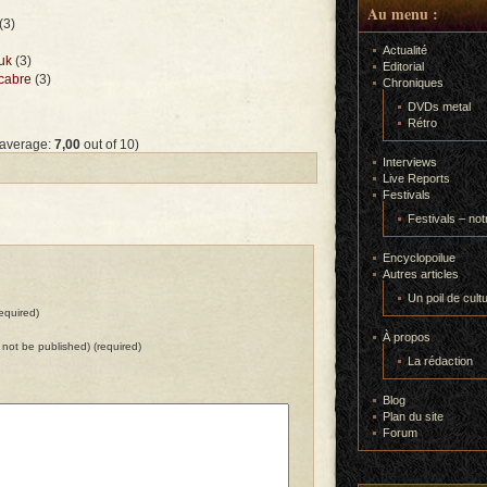
Au menu :
(3)
Actualité
uk
(3)
Editorial
cabre
(3)
Chroniques
DVDs metal
Rétro
 average:
7,00
out of 10)
Interviews
Live Reports
Festivals
Festivals – not
Encyclopoilue
Autres articles
Un poil de cult
equired)
À propos
ll not be published) (required)
La rédaction
Blog
Plan du site
Forum