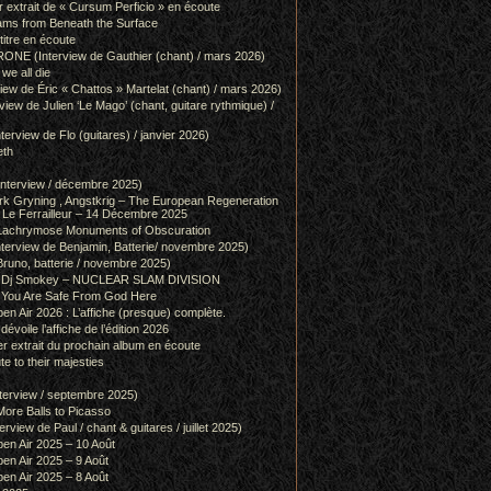
r extrait de « Cursum Perficio » en écoute
ams from Beneath the Surface
itre en écoute
 (Interview de Gauthier (chant) / mars 2026)
we all die
w de Éric « Chattos » Martelat (chant) / mars 2026)
w de Julien ‘Le Mago’ (chant, guitare rythmique) /
view de Flo (guitares) / janvier 2026)
eth
terview / décembre 2025)
 Gryning , Angstkrig – The European Regeneration
Le Ferrailleur – 14 Décembre 2025
achrymose Monuments of Obscuration
rview de Benjamin, Batterie/ novembre 2025)
runo, batterie / novembre 2025)
g & Dj Smokey – NUCLEAR SLAM DIVISION
– You Are Safe From God Here
en Air 2026 : L’affiche (presque) complète.
 dévoile l’affiche de l’édition 2026
r extrait du prochain album en écoute
e to their majesties
rview / septembre 2025)
ore Balls to Picasso
iew de Paul / chant & guitares / juillet 2025)
pen Air 2025 – 10 Août
pen Air 2025 – 9 Août
pen Air 2025 – 8 Août