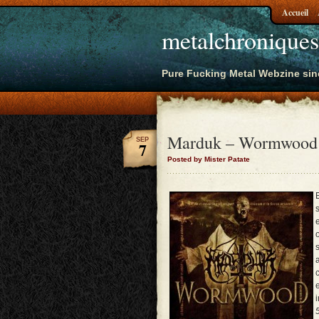
Accueil
metalchroniques
Pure Fucking Metal Webzine sin
Marduk – Wormwood
SEP
7
Posted by Mister Patate