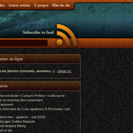
lue
Autres articles
À propos
Plan du site
Subscribe to feed
ises en ligne
s les photos (concerts, sessions…)
:
cliquer ici
parus
me extrait de « Cursum Perficio » à découvrir
e un nouveau titre surprenant
rasement
terview de Crow (guitares) & Pit (chant) / juin
terview – guitares – mai 2026)
Voyager Golden Banquet
nd Serpent Rising
xt to die