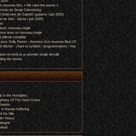
l 2025
 nouveau titre, « We rules the waves »
orceau de Serge Gainsbourg
nterview de Gabriel / guitares / juin 2025)
 de Seb – basse / juin 2025)
es
lbum, nouveau single
etour avec un nouveau single
L’affiche complète
 avec Dolly Parton – Annonce d’un nouveau Best Of
e Michel – chant et synthés / programmations / mai
bum en Août et un premier single dévoilé
ing the stories
y
s in the Hourglass
rophany Of The Open Grave
chanize
 in Human Suffering
f the Nile
tin’ Heavy
ategod
ndead