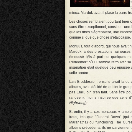
mieux. Marduk avait-il placé la barre tr
Les choses semblaient pourtant bien 
sans être exceptionnel, constitue une
que les titres s’égrenaient, une impres
comme si quelque chose s’était cassé.
Mortuus, tout d’abord, qui nous avait 
Marduk, à des prestations haineuses
émoussé. Mis à part sur quelques mo
Redeemer" où i l semble retrouver sa 
inspiration était quelque peu épuisée à
cette année.
Lars Broddesson, ensuite, avait la lou
albums, avait décidé de quitter le group
pas Emil, loin s’en faut. Sans être po
rangée », moins inspirée que celle d’
Nightwing
).
Et enfin, il y a ces morceaux « ambient
trous, tels que "Funeral Dawn" (qui s
Maranatha) ou "Unclosing The Curse
albums précédents, ils ne parviennent