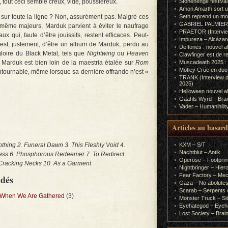
ci, tout ceci semble creux, vide, poussiéreux.
Stonehenge festiva
Amon Amarth sort un
c sur toute la ligne ? Non, assurément pas. Malgré ces
Seth reprend un m
GABRIEL PALMIERI (I
 même majeurs, Marduk parvient à éviter le naufrage
PRAETOR (Interview
 qui, faute d’être jouissifs, restent efficaces. Peut-
Impureza – Alcázar
est, justement, d’être un album de Marduk, perdu au
Deftones : nouvel a
loire du Black Metal, tels que
Nightwing
ou
Heaven
Clawfinger est de r
. Marduk est bien loin de la maestria étalée sur
Rom
Muscadeath 2025 : 
Mötley Crüe en duo
contournable, même lorsque sa dernière offrande n’est «
TRANK (Interview d
2025)
Helloween nouvel al
Gaahls Wyrd – Braid
Vader – Humanihilit
Articles au hasard
thing 2. Funeral Dawn 3. This Fleshly Void 4.
KXM – S/T
Nachtblut – Antik
ness 6. Phosphorous Redeemer 7. To Redirect
Operose – Footprint
 Cracking Necks 10. As a Garment
Nightbringer – Hie
Fear Factory – Me
ndés
Gaza – No abolutes
Scarab – Serpents o
 When We Are Gathered
(3)
Monster Truck – Sit
Eyehategod – Eyeh
Lost Society – Brai