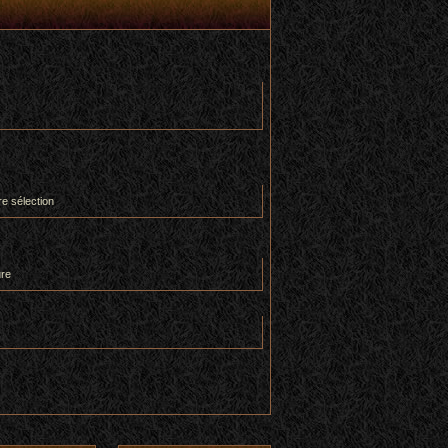
re sélection
ure