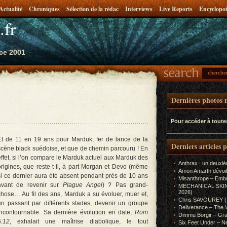
Actualité
Chroniques
Sélection de la rédac
Interviews
Live Reports
Encyclopoi
.fr
ce 2001
Dernières photos m
Pour accéder à toute
Et de 11 en 19 ans pour Marduk, fer de lance de la
Derniers articles 
scène black suédoise, et que de chemin parcouru ! En
effet, si l’on compare le Marduk actuel aux Marduk des
Anthrax : un deuxiè
origines, que reste-t-il, à part Morgan et Devo (même
Amon Amarth dévoil
si ce dernier aura été absent pendant près de 10 ans
Misanthrope – Emb
avant de revenir sur
Plague Angel
) ? Pas grand-
MECHANICAL SKIN (In
2026)
chose… Au fil des ans, Marduk a su évoluer, muer et,
Chris SAVOUREY (In
en passant par différents stades, devenir un groupe
Deliverance – The 
incontournable. Sa dernière évolution en date,
Rom
Dimmu Borgir – Gra
5:12
, exhalait une maîtrise diabolique, le tout
Six Feet Under – Ne