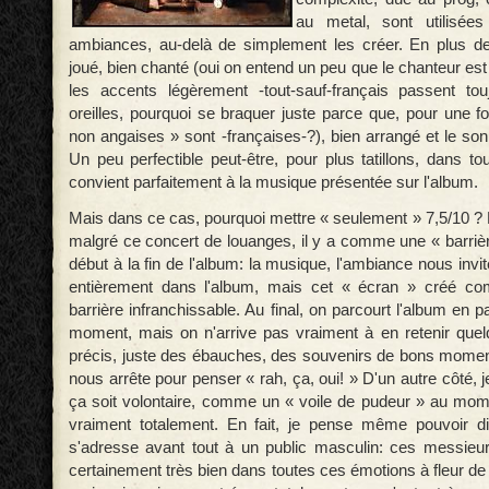
au metal, sont utilisée
ambiances, au-delà de simplement les créer. En plus de
joué, bien chanté (oui on entend un peu que le chanteur es
les accents légèrement -tout-sauf-français passent to
oreilles, pourquoi se braquer juste parce que, pour une fo
non angaises » sont -françaises-?), bien arrangé et le so
Un peu perfectible peut-être, pour plus tatillons, dans t
convient parfaitement à la musique présentée sur l'album.
Mais dans ce cas, pourquoi mettre « seulement » 7,5/10 ? 
malgré ce concert de louanges, il y a comme une « barrièr
début à la fin de l'album: la musique, l'ambiance nous invi
entièrement dans l'album, mais cet « écran » créé c
barrière infranchissable. Au final, on parcourt l'album en 
moment, mais on n'arrive pas vraiment à en retenir que
précis, juste des ébauches, des souvenirs de bons mome
nous arrête pour penser « rah, ça, oui! » D'un autre côté, 
ça soit volontaire, comme un « voile de pudeur » au mo
vraiment totalement. En fait, je pense même pouvoir d
s'adresse avant tout à un public masculin: ces messieur
certainement très bien dans toutes ces émotions à fleur de 