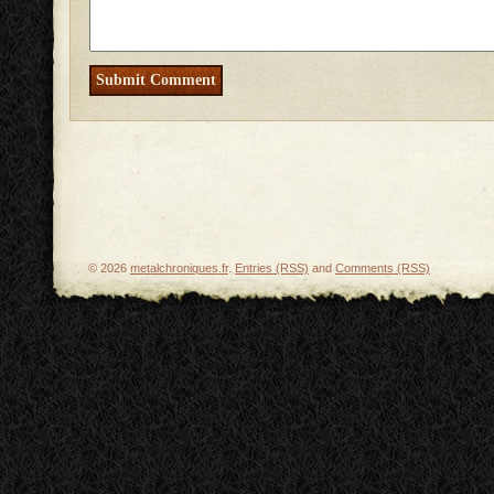
© 2026
metalchroniques.fr
.
Entries (RSS)
and
Comments (RSS)