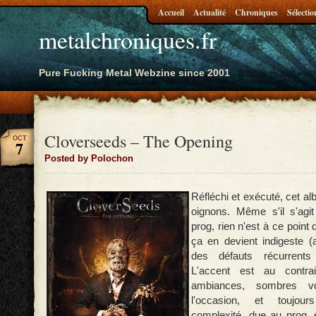
Accueil
Actualité
Chroniques
Sélectio
metalchroniques.fr
Pure Fucking Metal Webzine since 2001
Cloverseeds – The Opening
OCT
7
Posted by Polochon
Réfléchi et exécuté, cet alb
oignons. Même s'il s'agit
prog, rien n'est à ce point
ça en devient indigeste (
des défauts récurrents
L'accent est au contra
ambiances, sombres v
l'occasion, et toujour
complexité, due au prog, e