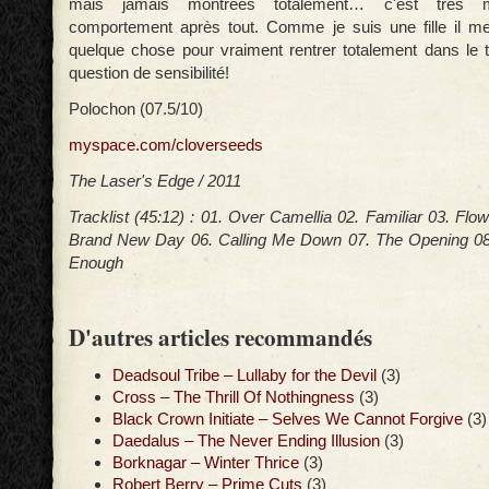
mais jamais montrées totalement… c'est très 
comportement après tout. Comme je suis une fille il m
quelque chose pour vraiment rentrer totalement dans le t
question de sensibilité!
Polochon (07.5/10)
myspace.com/cloverseeds
The Laser's Edge / 2011
Tracklist (45:12) : 01. Over Camellia 02. Familiar 03. Flo
Brand New Day 06. Calling Me Down 07. The Opening 0
Enough
D'autres articles recommandés
Deadsoul Tribe – Lullaby for the Devil
(3)
Cross – The Thrill Of Nothingness
(3)
Black Crown Initiate – Selves We Cannot Forgive
(3)
Daedalus – The Never Ending Illusion
(3)
Borknagar – Winter Thrice
(3)
Robert Berry – Prime Cuts
(3)