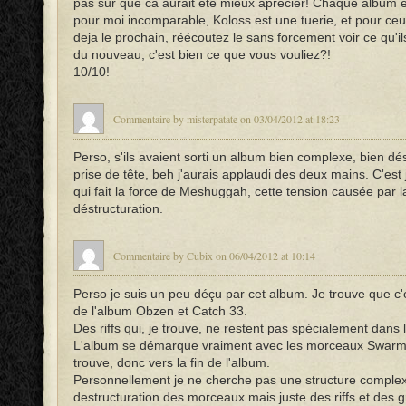
pas sur que ca aurait été mieux aprécier! Chaque album es
pour moi incomparable, Koloss est une tuerie, et pour ceu
deja le prochain, réécoutez le sans forcement voir ce qu'ils
du nouveau, c'est bien ce que vous vouliez?!
10/10!
Commentaire by misterpatate on 03/04/2012 at 18:23
Perso, s'ils avaient sorti un album bien complexe, bien dés
prise de tête, beh j'aurais applaudi des deux mains. C'est
qui fait la force de Meshuggah, cette tension causée par l
déstructuration.
Commentaire by Cubix on 06/04/2012 at 10:14
Perso je suis un peu déçu par cet album. Je trouve que c
de l'album Obzen et Catch 33.
Des riffs qui, je trouve, ne restent pas spécialement dans l
L'album se démarque vraiment avec les morceaux Swarm
trouve, donc vers la fin de l'album.
Personnellement je ne cherche pas une structure comple
destructuration des morceaux mais juste des riffs et des 