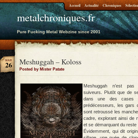
Accueil
Actualité
Chroniques
Sélectio
metalchroniques.fr
Pure Fucking Metal Webzine since 2001
Meshuggah – Koloss
MAR
26
Posted by Mister Patate
Meshuggah n’est pas 
suiveurs. Plutôt que de s
dans une des cases 
prédécesseurs, les gars
sont retroussé les manches
cadre, explorant ainsi de
et se démarquant du reste 
Évidemment, qui dit origin
sillage, une nuée de clo