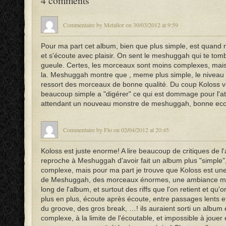
4 comments
Commentaire by Metallor on 30/03/2012 at 9:59
Pour ma part cet album, bien que plus simple, est quand
et s'écoute avec plaisir. On sent le meshuggah qui te tomb
gueule. Certes, les morceaux sont moins complexes, mais l
la. Meshuggah montre que , meme plus simple, le niveau es
ressort des morceaux de bonne qualité. Du coup Koloss v
beaucoup simple a "digérer" ce qui est dommage pour l'a
attendant un nouveau monstre de meshuggah, bonne ecou
Commentaire by Flo on 02/04/2012 at 20:45
Koloss est juste enorme! A lire beaucoup de critiques de l
reproche à Meshuggah d'avoir fait un album plus "simple"
complexe, mais pour ma part je trouve que Koloss est une
de Meshuggah, des morceaux énormes, une ambiance ma
long de l'album, et surtout des riffs que l'on retient et qu'
plus en plus, écoute après écoute, entre passages lents et
du groove, des gros break, …! ils auraient sorti un albu
complexe, à la limite de l'écoutable, et impossible à jouer e