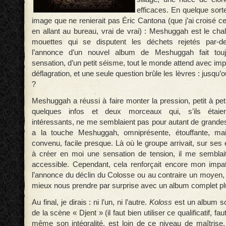
efficaces. En quelque sort
image que ne renierait pas Éric Cantona (que j’ai croisé c
en allant au bureau, vrai de vrai) : Meshuggah est le chal
mouettes qui se disputent les déchets rejetés par-de
l’annonce d’un nouvel album de Meshuggah fait toujo
sensation, d’un petit séisme, tout le monde attend avec imp
déflagration, et une seule question brûle les lèvres : jusqu’où 
?
Meshuggah a réussi à faire monter la pression, petit à petit, 
quelques infos et deux morceaux qui, s’ils étaien
intéressants, ne me semblaient pas pour autant de grandes
a la touche Meshuggah, omniprésente, étouffante, mai
convenu, facile presque. Là où le groupe arrivait, sur ses 
à créer en moi une sensation de tension, il me semblait 
accessible. Cependant, cela renforçait encore mon impati
l’annonce du déclin du Colosse ou au contraire un moyen, 
mieux nous prendre par surprise avec un album complet pl
Au final, je dirais : ni l’un, ni l’autre.
Koloss
est un album sol
de la scène « Djent » (il faut bien utiliser ce qualificatif, fa
même son intégralité, est loin de ce niveau de maîtris