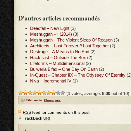
D'autres articles recommandés
Deadfall – New Light
(3)
Meshuggah – I (2014)
(3)
Meshuggah – The Violent Sleep Of Reason
(3)
Architects – Lost Forever // Lost Together
(2)
Destrage – A Means to No End
(2)
Hacktivist – Outside The Box
(2)
Lifeforms – Multidimensional
(2)
Bulweria Bifax – One Day On Earth
(2)
In-Quest – Chapter IIX – The Odyssey Of Eternity
(2
Niva – Incremental IV
(1)
(
1
votes, average:
8,00
out of 10)
Filed under:
Chroniques
RSS
feed for comments on this post
TrackBack
URI