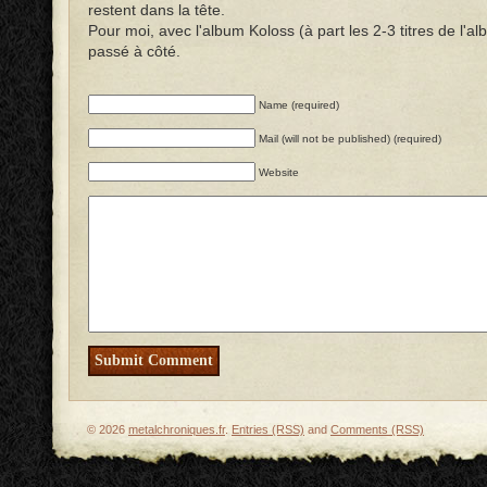
restent dans la tête.
Pour moi, avec l'album Koloss (à part les 2-3 titres de l'al
passé à côté.
Name (required)
Mail (will not be published) (required)
Website
© 2026
metalchroniques.fr
.
Entries (RSS)
and
Comments (RSS)