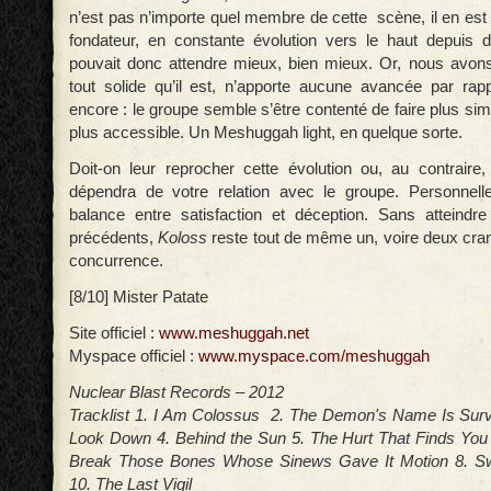
n’est pas n’importe quel membre de cette scène, il en est l
fondateur, en constante évolution vers le haut depuis 
pouvait donc attendre mieux, bien mieux. Or, nous avons
tout solide qu’il est, n’apporte aucune avancée par ra
encore : le groupe semble s’être contenté de faire plus simp
plus accessible. Un Meshuggah light, en quelque sorte.
Doit-on leur reprocher cette évolution ou, au contraire, 
dépendra de votre relation avec le groupe. Personne
balance entre satisfaction et déception. Sans atteindr
précédents,
Koloss
reste tout de même un, voire deux cra
concurrence.
[8/10] Mister Patate
Site officiel :
www.meshuggah.net
Myspace officiel :
www.myspace.com/meshuggah
Nuclear Blast Records – 2012
Tracklist 1. I Am Colossus 2. The Demon's Name Is Surv
Look Down 4. Behind the Sun 5. The Hurt That Finds You 
Break Those Bones Whose Sinews Gave It Motion 8. S
10. The Last Vigil