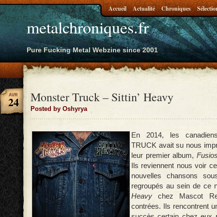
Accueil
Actualité
Chroniques
Sélectio
metalchroniques.fr
Pure Fucking Metal Webzine since 2001
Monster Truck – Sittin’ Heavy
AVR
24
Posted by Oshyrya
En 2014, les canadi
TRUCK avait su nous impr
leur premier album,
Fusios
Ils reviennent nous voir c
nouvelles chansons sous
regroupés au sein de ce 
Heavy
chez Mascot Re
contrées. Ils rencontrent u
succès certain chez eux 