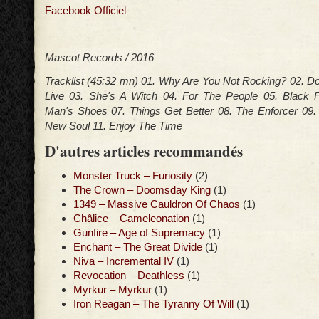
Facebook Officiel
Mascot Records / 2016
Tracklist (45:32 mn) 01. Why Are You Not Rocking? 02. Do
Live 03. She's A Witch 04. For The People 05. Black F
Man's Shoes 07. Things Get Better 08. The Enforcer 09.
New Soul 11. Enjoy The Time
D'autres articles recommandés
Monster Truck – Furiosity
(2)
The Crown – Doomsday King
(1)
1349 – Massive Cauldron Of Chaos
(1)
Châlice – Cameleonation
(1)
Gunfire – Age of Supremacy
(1)
Enchant – The Great Divide
(1)
Niva – Incremental IV
(1)
Revocation – Deathless
(1)
Myrkur – Myrkur
(1)
Iron Reagan – The Tyranny Of Will
(1)