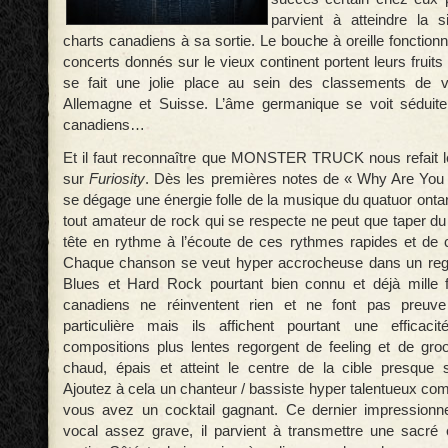
parvient à atteindre la 
charts canadiens à sa sortie. Le bouche à oreille fonctio
concerts donnés sur le vieux continent portent leurs fruit
se fait une jolie place au sein des classements de v
Allemagne et Suisse. L’âme germanique se voit séduit
canadiens…
Et il faut reconnaître que MONSTER TRUCK nous refait
sur
Furiosity
. Dès les premières notes de « Why Are You 
se dégage une énergie folle de la musique du quatuor onta
tout amateur de rock qui se respecte ne peut que taper du
tête en rythme à l’écoute de ces rythmes rapides et de ce
Chaque chanson se veut hyper accrocheuse dans un regis
Blues et Hard Rock pourtant bien connu et déjà mille f
canadiens ne réinventent rien et ne font pas preuve
particulière mais ils affichent pourtant une efficacit
compositions plus lentes regorgent de feeling et de groo
chaud, épais et atteint le centre de la cible presque 
Ajoutez à cela un chanteur / bassiste hyper talentueux c
vous avez un cocktail gagnant. Ce dernier impressionne
vocal assez grave, il parvient à transmettre une sacré