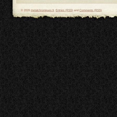
© 2026
metalchroniques.fr
.
Entries (RSS)
and
Comments (RSS)