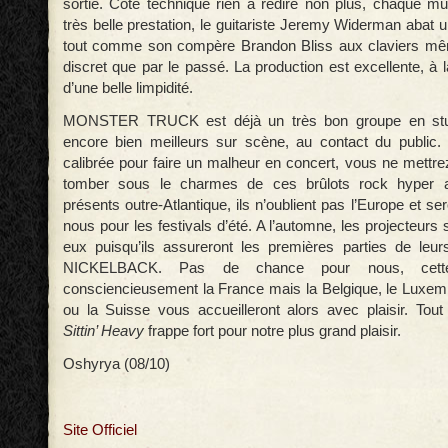
sortie. Côté technique rien à redire non plus, chaque m
très belle prestation, le guitariste Jeremy Widerman abat 
tout comme son compère Brandon Bliss aux claviers même
discret que par le passé. La production est excellente, à l
d’une belle limpidité.
MONSTER TRUCK est déjà un très bon groupe en stud
encore bien meilleurs sur scène, au contact du public.
calibrée pour faire un malheur en concert, vous ne mettr
tomber sous le charmes de ces brûlots rock hyper a
présents outre-Atlantique, ils n’oublient pas l’Europe et se
nous pour les festivals d’été. A l’automne, les projecteurs
eux puisqu’ils assureront les premières parties de leu
NICKELBACK. Pas de chance pour nous, cette
consciencieusement la France mais la Belgique, le Luxem
ou la Suisse vous accueilleront alors avec plaisir. T
Sittin’ Heavy
frappe fort pour notre plus grand plaisir.
Oshyrya (08/10)
Site Officiel