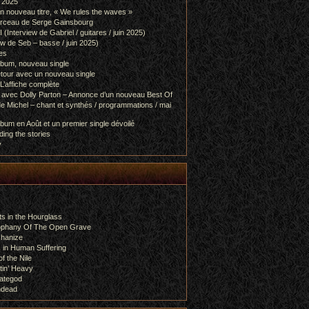
l 2025
 nouveau titre, « We rules the waves »
orceau de Serge Gainsbourg
nterview de Gabriel / guitares / juin 2025)
 de Seb – basse / juin 2025)
es
lbum, nouveau single
etour avec un nouveau single
L’affiche complète
 avec Dolly Parton – Annonce d’un nouveau Best Of
e Michel – chant et synthés / programmations / mai
bum en Août et un premier single dévoilé
ing the stories
y
s in the Hourglass
rophany Of The Open Grave
chanize
 in Human Suffering
f the Nile
tin’ Heavy
ategod
ndead