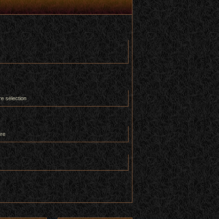
re sélection
ure