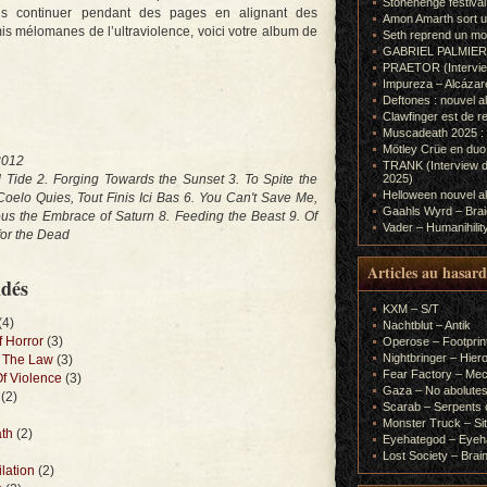
Stonehenge festiva
ais continuer pendant des pages en alignant des
Amon Amarth sort un
Amis mélomanes de l’ultraviolence, voici votre album de
Seth reprend un m
GABRIEL PALMIERI (I
PRAETOR (Interview
Impureza – Alcázar
Deftones : nouvel a
Clawfinger est de r
Muscadeath 2025 : 
Mötley Crüe en duo
2012
TRANK (Interview d
 Tide 2. Forging Towards the Sunset 3. To Spite the
2025)
Helloween nouvel al
elo Quies, Tout Finis Ici Bas 6. You Can't Save Me,
Gaahls Wyrd – Braid
us the Embrace of Saturn 8. Feeding the Beast 9. Of
Vader – Humanihilit
for the Dead
Articles au hasard
ndés
KXM – S/T
(4)
Nachtblut – Antik
 Horror
(3)
Operose – Footprint
Nightbringer – Hie
f The Law
(3)
Fear Factory – Me
f Violence
(3)
Gaza – No abolutes
(2)
Scarab – Serpents o
Monster Truck – Sit
th
(2)
Eyehategod – Eyeh
Lost Society – Brai
lation
(2)