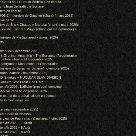
r extrait de « Cursum Perficio » en écoute
ams from Beneath the Surface
itre en écoute
 (Interview de Gauthier (chant) / mars 2026)
we all die
w de Éric « Chattos » Martelat (chant) / mars 2026)
w de Julien ‘Le Mago’ (chant, guitare rythmique) /
view de Flo (guitares) / janvier 2026)
eth
terview / décembre 2025)
 Gryning , Angstkrig – The European Regeneration
Le Ferrailleur – 14 Décembre 2025
achrymose Monuments of Obscuration
rview de Benjamin, Batterie/ novembre 2025)
runo, batterie / novembre 2025)
g & Dj Smokey – NUCLEAR SLAM DIVISION
– You Are Safe From God Here
en Air 2026 : L’affiche (presque) complète.
 dévoile l’affiche de l’édition 2026
r extrait du prochain album en écoute
e to their majesties
rview / septembre 2025)
ore Balls to Picasso
iew de Paul / chant & guitares / juillet 2025)
pen Air 2025 – 10 Août
pen Air 2025 – 9 Août
pen Air 2025 – 8 Août