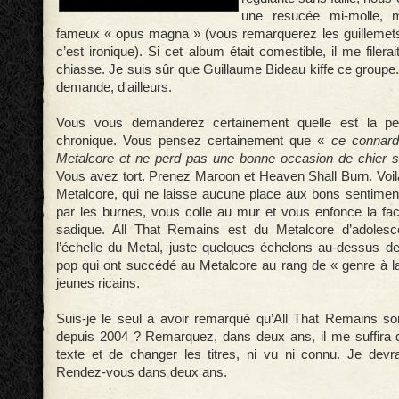
une resucée mi-molle, m
fameux « opus magna » (vous remarquerez les guillemets
c’est ironique). Si cet album était comestible, il me filera
chiasse. Je suis sûr que Guillaume Bideau kiffe ce groupe. 
demande, d'ailleurs.
Vous vous demanderez certainement quelle est la per
chronique. Vous pensez certainement que «
ce connard
Metalcore et ne perd pas une bonne occasion de chier 
Vous avez tort. Prenez Maroon et Heaven Shall Burn. Voilà
Metalcore, qui ne laisse aucune place aux bons sentimen
par les burnes, vous colle au mur et vous enfonce la fa
sadique. All That Remains est du Metalcore d’adoles
l’échelle du Metal, juste quelques échelons au-dessus d
pop qui ont succédé au Metalcore au rang de « genre à 
jeunes ricains.
Suis-je le seul à avoir remarqué qu’All That Remains s
depuis 2004 ? Remarquez, dans deux ans, il me suffira d
texte et de changer les titres, ni vu ni connu. Je devra
Rendez-vous dans deux ans.