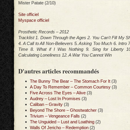
Mister Patate (2/10)
Site officiel
Myspace officiel
Prosthetic Records – 2012
Tracklist 1. Down Through the Ages 2. You Can't Fill My 
4. A Call to All Non-Believers 5. Asking Too Much 6. Intro
Time 8. What if I Was Nothing 9. Sing for Liberty 1
Calculating Loneliness 12. A War You Cannot Win
D'autres articles recommandés
The Bunny The Bear – The Stomach For It
(3)
A Day To Remember – Common Courtesy
(3)
Five Across The Eyes – Alive
(3)
Audrey – Lost In Promises
(3)
Caliban – Gravity
(3)
Beyond The Shore – Ghostwatcher
(3)
Trivium – Vengeance Falls
(2)
The Unguided – Lust and Loathing
(2)
Walls Of Jericho – Redemption
(2)