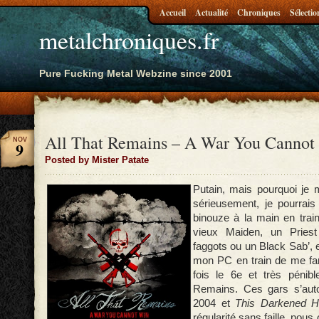
Accueil
Actualité
Chroniques
Sélectio
metalchroniques.fr
Pure Fucking Metal Webzine since 2001
All That Remains – A War You Cannot
NOV
9
Posted by Mister Patate
Putain, mais pourquoi je m
sérieusement, je pourrais 
binouze à la main en trai
vieux Maiden, un Priest
faggots ou un Black Sab’, 
mon PC en train de me far
fois le 6e et très pénible
Remains. Ces gars s’auto
2004 et
This Darkened 
régularité sans faille, nou