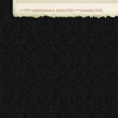
© 2026
metalchroniques.fr
.
Entries (RSS)
and
Comments (RSS)