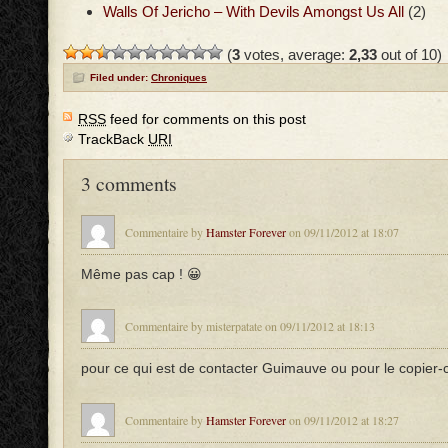
Walls Of Jericho – With Devils Amongst Us All
(2)
(
3
votes, average:
2,33
out of 10)
Filed under:
Chroniques
RSS
feed for comments on this post
TrackBack
URI
3 comments
Commentaire by
Hamster Forever
on 09/11/2012 at 18:07
Même pas cap ! 😀
Commentaire by misterpatate on 09/11/2012 at 18:13
pour ce qui est de contacter Guimauve ou pour le copier-c
Commentaire by
Hamster Forever
on 09/11/2012 at 18:27