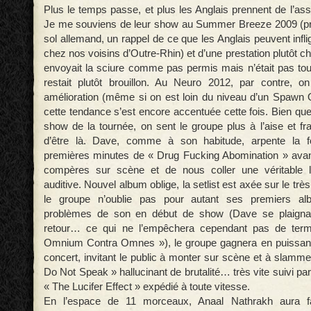
Plus le temps passe, et plus les Anglais prennent de l’as
Je me souviens de leur show au Summer Breeze 2009 (pr
sol allemand, un rappel de ce que les Anglais peuvent inf
chez nos voisins d’Outre-Rhin) et d’une prestation plutôt c
envoyait la sciure comme pas permis mais n’était pas touj
restait plutôt brouillon. Au Neuro 2012, par contre, o
amélioration (même si on est loin du niveau d’un Spawn 
cette tendance s’est encore accentuée cette fois. Bien que
show de la tournée, on sent le groupe plus à l’aise et f
d’être là. Dave, comme à son habitude, arpente la f
premières minutes de « Drug Fucking Abomination » avan
compères sur scène et de nous coller une véritable 
auditive. Nouvel album oblige, la setlist est axée sur le tr
le groupe n’oublie pas pour autant ses premiers al
problèmes de son en début de show (Dave se plaign
retour… ce qui ne l’empêchera cependant pas de term
Omnium Contra Omnes »), le groupe gagnera en puissanc
concert, invitant le public à monter sur scène et à slammer,
Do Not Speak » hallucinant de brutalité… très vite suivi par
« The Lucifer Effect » expédié à toute vitesse.
En l’espace de 11 morceaux, Anaal Nathrakh aura f