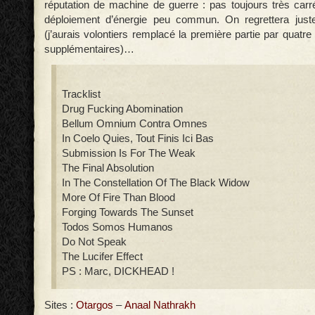
réputation de machine de guerre : pas toujours très carr
déploiement d’énergie peu commun. On regrettera just
(j’aurais volontiers remplacé la première partie par quat
supplémentaires)…
Tracklist
Drug Fucking Abomination
Bellum Omnium Contra Omnes
In Coelo Quies, Tout Finis Ici Bas
Submission Is For The Weak
The Final Absolution
In The Constellation Of The Black Widow
More Of Fire Than Blood
Forging Towards The Sunset
Todos Somos Humanos
Do Not Speak
The Lucifer Effect
PS : Marc, DICKHEAD !
Sites :
Otargos
–
Anaal Nathrakh