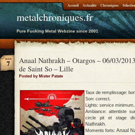
Accueil
Actualité
Chroniques
Sélectio
metalchroniques.fr
Pure Fucking Metal Webzine since 2001
Anaal Nathrakh – Otargos – 06/03/2013
MAR
7
de Saint So – Lille
Posted by Mister Patate
Taux de remplissage: bon
Son: correct.
Lights: service minimum.
Ambiance: attentiste su
circle pit et stage d
Nathrakh
.
Anaal N
Moments forts: