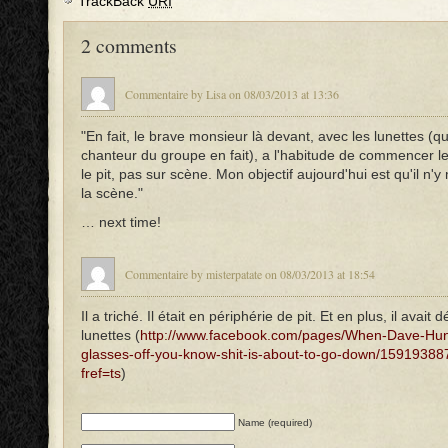
TrackBack
URI
2 comments
Commentaire by Lisa on 08/03/2013 at 13:36
"En fait, le brave monsieur là devant, avec les lunettes (qui
chanteur du groupe en fait), a l'habitude de commencer l
le pit, pas sur scène. Mon objectif aujourd'hui est qu'il n'
la scène."
… next time!
Commentaire by misterpatate on 08/03/2013 at 18:54
Il a triché. Il était en périphérie de pit. Et en plus, il avait d
lunettes (
http://www.facebook.com/pages/When-Dave-Hunt
glasses-off-you-know-shit-is-about-to-go-down/1591938
fref=ts
)
Name (required)