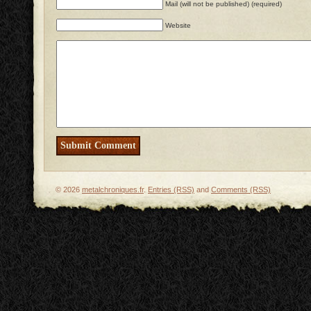
Mail (will not be published) (required)
Website
© 2026
metalchroniques.fr
.
Entries (RSS)
and
Comments (RSS)