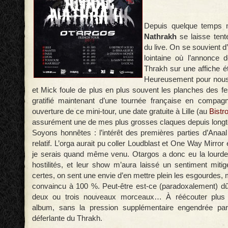
Depuis quelque temps 
Nathrakh
se laisse tente
du live. On se souvient 
lointaine où l’annonce 
Thrakh sur une affiche é
Heureusement pour nous
et Mick foule de plus en plus souvent les planches des fe
gratifié maintenant d’une tournée française en compagn
ouverture de ce mini-tour, une date gratuite à Lille (au
Bistr
assurément une de mes plus grosses claques depuis long
Soyons honnêtes : l’intérêt des premières parties d’Anaal
relatif. L’orga aurait pu coller Loudblast et One Way Mirror
je serais quand même venu. Otargos a donc eu la lourde 
hostilités, et leur show m’aura laissé un sentiment mitig
certes, on sent une envie d’en mettre plein les esgourdes, 
convaincu à 100 %. Peut-être est-ce (paradoxalement) d
deux ou trois nouveaux morceaux… À réécouter plus a
album, sans la pression supplémentaire engendrée par
déferlante du Thrakh.