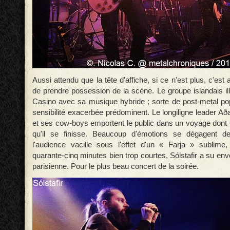
Aussi attendu que la tête d'affiche, si ce n'est plus, c'est
de prendre possession de la scène. Le groupe islandais i
Casino avec sa musique hybride ; sorte de post-metal po
sensibilité exacerbée prédominent. Le longiligne leader A
et ses cow-boys emportent le public dans un voyage dont 
qu'il se finisse. Beaucoup d'émotions se dégagent d
l'audience vacille sous l'effet d'un « Farja » sublime
quarante-cinq minutes bien trop courtes, Sólstafir a su envo
parisienne. Pour le plus beau concert de la soirée.