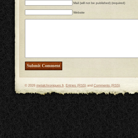
Mail (will not be published) (required)
Website
© 2026
metalchroniques.fr
.
Entries (RSS)
and
Comments (RSS)