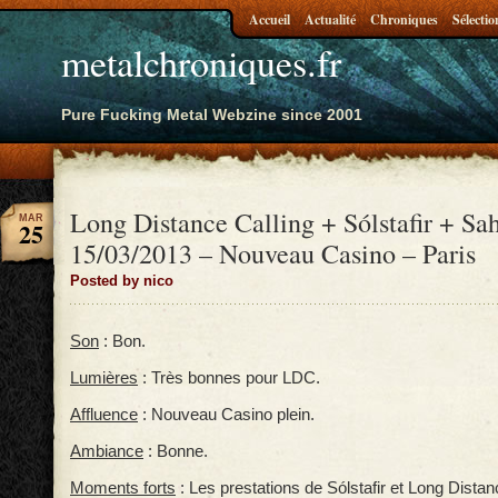
Accueil
Actualité
Chroniques
Sélectio
metalchroniques.fr
Pure Fucking Metal Webzine since 2001
Long Distance Calling + Sólstafir + Sa
MAR
25
15/03/2013 – Nouveau Casino – Paris
Posted by nico
Son
: Bon.
Lumières
: Très bonnes pour LDC.
Affluence
: Nouveau Casino plein.
Ambiance
: Bonne.
Moments forts
: Les prestations de Sólstafir et Long Distan