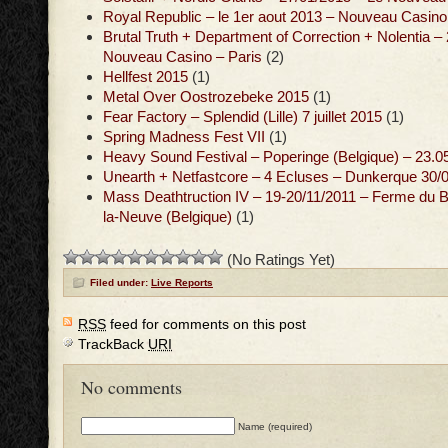
Royal Republic – le 1er aout 2013 – Nouveau Casino
Brutal Truth + Department of Correction + Nolentia –
Nouveau Casino – Paris
(2)
Hellfest 2015
(1)
Metal Over Oostrozebeke 2015
(1)
Fear Factory – Splendid (Lille) 7 juillet 2015
(1)
Spring Madness Fest VII
(1)
Heavy Sound Festival – Poperinge (Belgique) – 23.0
Unearth + Netfastcore – 4 Ecluses – Dunkerque 30/
Mass Deathtruction IV – 19-20/11/2011 – Ferme du B
la-Neuve (Belgique)
(1)
(No Ratings Yet)
Filed under:
Live Reports
RSS
feed for comments on this post
TrackBack
URI
No comments
Name (required)