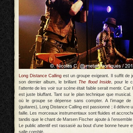
Long Distance Calling
est un groupe exigeant. Il suffit de j
son dernier album, le brillant
The flood Inside
, pour le c
l'attente de les voir sur scène était faible serait mentir. Ca
est juste bluffant. Tant sur le plan technique que musical.
où le groupe se dépense sans compter. A l'image de 
(guitares), Long Distance Calling est passionné ; il délivre
faille. Les morceaux instrumentaux sont fluides et accroc
tandis que le chant de Marsen Fischer ajoute à l'ensemble
Le public attentif est rassasié au bout d'une bonne heure et
salle comblé.