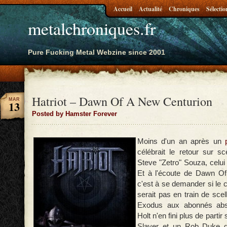
Accueil
Actualité
Chroniques
Sélectio
metalchroniques.fr
Pure Fucking Metal Webzine since 2001
Hatriot – Dawn Of A New Centurion
MAR
13
Posted by Hamster Forever
Moins d'un an après un
célébrait le retour sur s
Steve "Zetro" Souza, celui 
Et à l'écoute de Dawn O
c'est à se demander si le 
serait pas en train de scell
Exodus aux abonnés abs
Holt n'en fini plus de partir
Slayer et un Rob Duke q