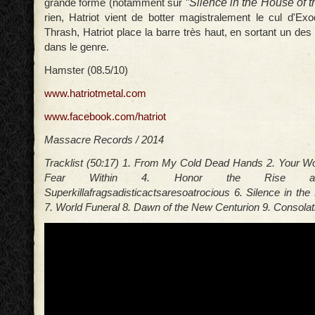
Silence in the House of 
grande forme (notamment sur "
rien, Hatriot vient de botter magistralement le cul d'E
Thrash, Hatriot place la barre très haut, en sortant un de
dans le genre.
Hamster (08.5/10)
www.hatriotmetal.com
www.facebook.com/hatriot
Massacre Records / 2014
Tracklist (50:17) 1. From My Cold Dead Hands 2. Your W
Fear Within 4. Honor the Rise a
Superkillafragsadisticactsaresoatrocious 6. Silence in th
7. World Funeral 8. Dawn of the New Centurion 9. Consolati