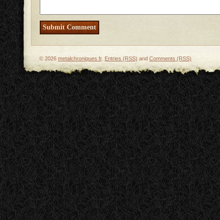
© 2026
metalchroniques.fr
.
Entries (RSS)
and
Comments (RSS)