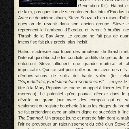
Generation Kill). Hatriot 
de faim, pas question de se contenter du statut d'Exodus l
Avec ce deuxième album, Steve Souza a bien raison d'affirm
question de revenir dans son ancien groupe. Steve 
reprennent le flambeau d'Exodus, et livrent 9 brulôts int
Thrash de la Bay Area. Le groupe ne fait pas de quarti
intensif se fait plus précis, plus incisif.
Hatriot s'adresse aux tripes des amateurs de thrash meta
l'intensif qui débouche les conduits auditifs de gré ou de fo
entourent Steve affichent une grande maîtrise et ab
impeccable. Que ce soit pour coller au mur avec des riffs
démonstrations de solis de haute volée (tel celu
Superkillafragsadisticactsaresoatrocious
" –
"
croyez le 
titre à la Mary Poppins se cache un appel à libérer les Pus
morceau).
Le potentiel qu'on pouvait déceler dans le
dévoile au grand jour avec des compos qui ne se 
seulement du registre boucherie à tous les étages du premi
se fait prétendant avec un album digne de succéder à l'in
The Damned
. Un groupe jeune et mort de faim dont la maît
l'air de provoquer un rajeunissement du côté d'un Steve