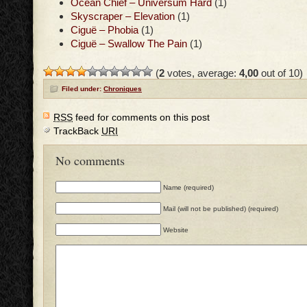
Ocean Chief – Universum Hard
(1)
Skyscraper – Elevation
(1)
Ciguë – Phobia
(1)
Ciguë – Swallow The Pain
(1)
(
2
votes, average:
4,00
out of 10)
Filed under:
Chroniques
RSS
feed for comments on this post
TrackBack
URI
No comments
Name (required)
Mail (will not be published) (required)
Website