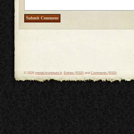
© 2026
metalchroniques.fr
.
Entries (RSS)
and
Comments (RSS)