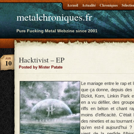
Accueil
Actualité
Chroniques
Sélectio
metalchroniques.fr
Pure Fucking Metal Webzine since 2001
Hacktivist – EP
AVR
10
Posted by Mister Patate
Le mariage entre le rap et l
que ça donne, depuis des 
Bizkit, Korn, Linkin Park
en a vu défiler, des group
riffs en béton et chant r
moins d’efficacité. C’était
des nineties et au tournant 
qu’en est-il aujourd’hui 
vient de la perfide Albio