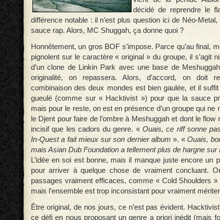
décidé de reprendre le 
différence notable : il n’est plus question ici de Néo-Metal
sauce rap. Alors, MC Shuggah, ça donne quoi ?
Honnêtement, un gros BOF s’impose. Parce qu’au final, m
pignolent sur le caractère « original » du groupe, il s’agit 
d’un clone de Linkin Park avec une base de Meshuggah. 
originalité, on repassera. Alors, d’accord, on doit r
combinaison des deux mondes est bien gaulée, et il suffit
gueulé (comme sur « Hacktivist ») pour que la sauce pr
mais pour le reste, on est en présence d’un groupe qui ne
le Djent pour faire de l’ombre à Meshuggah et dont le flow 
incisif que les cadors du genre. «
Ouais, ce riff sonne p
In-Quest a fait mieux sur son dernier album
». «
Ouais, bon
mais Asian Dub Foundation a tellement plus de hargne sur
L’idée en soi est bonne, mais il manque juste encore un p
pour arriver à quelque chose de vraiment concluant. O
passages vraiment efficaces, comme « Cold Shoulders » e
mais l’ensemble est trop inconsistant pour vraiment mérite
Être original, de nos jours, ce n’est pas évident. Hacktivis
ce défi en nous proposant un genre a priori inédit (mais f