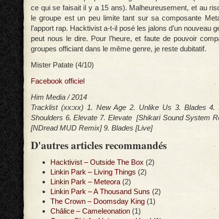
ce qui se faisait il y a 15 ans). Malheureusement, et au ri
le groupe est un peu limite tant sur sa composante Met
l’apport rap. Hacktivist a-t-il posé les jalons d’un nouveau g
peut nous le dire. Pour l’heure, et faute de pouvoir comp
groupes officiant dans le même genre, je reste dubitatif.
Mister Patate (4/10)
Facebook officiel
Him Media / 2014
Tracklist (xx:xx) 1. New Age 2. Unlike Us 3. Blades 4. 
Shoulders 6. Elevate 7. Elevate [Shikari Sound System R
[NDread MUD Remix] 9. Blades [Live]
D'autres articles recommandés
Hacktivist – Outside The Box
(2)
Linkin Park – Living Things
(2)
Linkin Park – Meteora
(2)
Linkin Park – A Thousand Suns
(2)
The Crown – Doomsday King
(1)
Châlice – Cameleonation
(1)