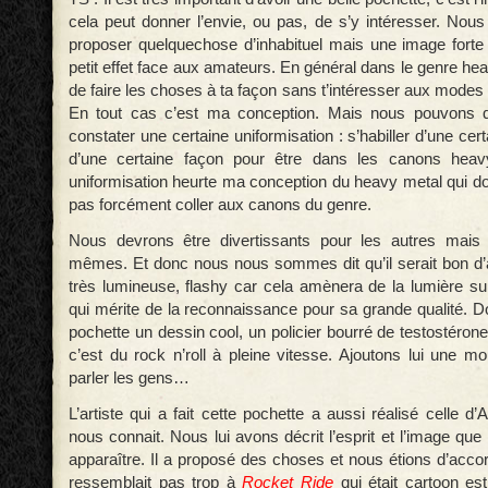
cela peut donner l’envie, ou pas, de s’y intéresser. Nous
proposer quelquechose d’inhabituel mais une image forte q
petit effet face aux amateurs. En général dans le genre hea
de faire les choses à ta façon sans t’intéresser aux mode
En tout cas c’est ma conception. Mais nous pouvons
constater une certaine uniformisation : s’habiller d’une cer
d’une certaine façon pour être dans les canons heav
uniformisation heurte ma conception du heavy metal qui doit
pas forcément coller aux canons du genre.
Nous devrons être divertissants pour les autres mais
mêmes. Et donc nous nous sommes dit qu’il serait bon d’
très lumineuse, flashy car cela amènera de la lumière s
qui mérite de la reconnaissance pour sa grande qualité. D
pochette un dessin cool, un policier bourré de testostérone 
c’est du rock n’roll à pleine vitesse. Ajoutons lui une m
parler les gens…
L’artiste qui a fait cette pochette a aussi réalisé celle d’
nous connait. Nous lui avons décrit l’esprit et l’image que
apparaître. Il a proposé des choses et nous étions d’acco
ressemblait pas trop à
Rocket Ride
qui était cartoon es