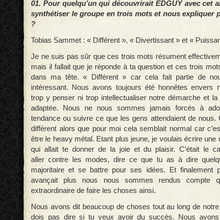
01. Pour quelqu’un qui découvrirait EDGUY avec cet a
synthétiser le groupe en trois mots et nous expliquer 
?
Tobias Sammet : « Différent », « Divertissant » et « Puissan
Je ne suis pas sûr que ces trois mots résument effectivem
mais il fallait que je réponde à ta question et ces trois mo
dans ma tête. « Différent » car cela fait partie de no
intéressant. Nous avons toujours été honnêtes enver
trop y penser ni trop intellectualiser notre démarche et la
adaptée. Nous ne nous sommes jamais forcés à adopte
tendance ou suivre ce que les gens attendaient de nous.
différent alors que pour moi cela semblait normal car c’es
être le heavy métal. Etant plus jeune, je voulais écrire un
qui allait te donner de la joie et du plaisir. C’était le
aller contre les modes, dire ce que tu as à dire quelq
majoritaire et se battre pour ses idées. Et finalement p
avançait plus nous nous sommes rendus compte qu
extraordinaire de faire les choses ainsi.
Nous avons dit beaucoup de choses tout au long de notre 
dois pas dire si tu veux avoir du succès. Nous avons