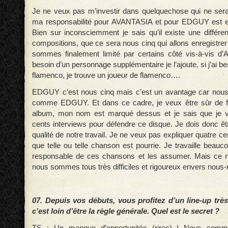
Je ne veux pas m’investir dans quelquechose qui ne ser
ma responsabilité pour AVANTASIA et pour EDGUY est e
Bien sur inconsciemment je sais qu’il existe une différ
compositions, que ce sera nous cinq qui allons enregistrer
sommes finalement limité par certains côté vis-à-vis d’
besoin d’un personnage supplémentaire je l’ajoute, si j’ai b
flamenco, je trouve un joueur de flamenco….
EDGUY c’est nous cinq mais c’est un avantage car nous
comme EDGUY. Et dans ce cadre, je veux être sûr de fo
album, mon nom est marqué dessus et je sais que je v
cents interviews pour défendre ce disque. Je dois donc êt
qualité de notre travail. Je ne veux pas expliquer quatre ce
que telle ou telle chanson est pourrie. Je travaille beauc
responsable de ces chansons et les assumer. Mais ce n
nous sommes tous très difficiles et rigoureux envers nou
07. Depuis vos débuts, vous profitez d’un line-up très
c’est loin d’être la règle générale. Quel est le secret ?
TS : Un manque d’opportunités (rires) ! Nous somm