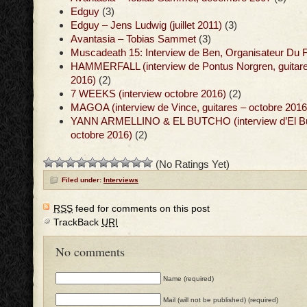
Edguy
(3)
Edguy – Jens Ludwig (juillet 2011)
(3)
Avantasia – Tobias Sammet
(3)
Muscadeath 15: Interview de Ben, Organisateur Du F
HAMMERFALL (interview de Pontus Norgren, guitar
2016)
(2)
7 WEEKS (interview octobre 2016)
(2)
MAGOA (interview de Vince, guitares – octobre 2016
YANN ARMELLINO & EL BUTCHO (interview d’El But
octobre 2016)
(2)
(No Ratings Yet)
Filed under:
Interviews
RSS
feed for comments on this post
TrackBack
URI
No comments
Name (required)
Mail (will not be published) (required)