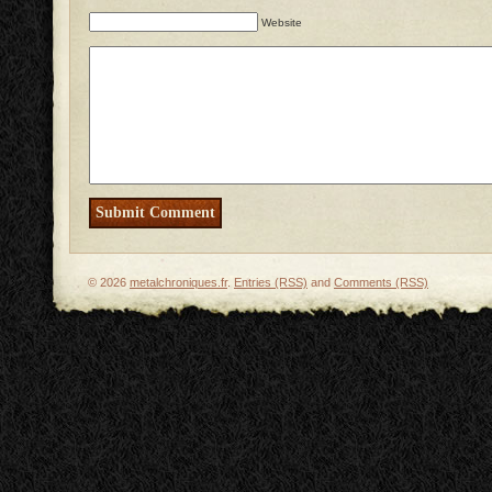
Website
© 2026
metalchroniques.fr
.
Entries (RSS)
and
Comments (RSS)