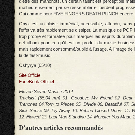
d’être des manchots, un certain talent est perceptible mais 
malheureusement par se ressembler et perdent progressive
Oui comme pour FIVE FINGERS DEATH PUNCH encore un
Onyx est un plaisir immédiat, accessible, attendu, sans 
l’effet va très rapidement se dissiper. La musique de POP E
trop propre et formatée pour marquer les esprits durableme
cet album pour ce qu’il est un produit du music business 
mais rapidement consommé/oublié à l’usage. A l’image de la f
là de fast-music.
Oshyrya (05/10)
Site Officiel
FaceBook Officiel
Eleven Seven Music / 2014
Tracklist (55:04 mn) 01. Goodbye My Friend 02. Deal w
Trenches 04.Torn to Pieces 05. Divide 06. Beautiful 07. S
Sick Sense 09. Fly Away 10. Behind Closed Doors 11. W
12. Flawed 13. Last Man Standing 14. Monster You Made 
D'autres articles recommandés