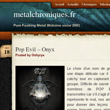
Accueil
Actualité
Chroniques
Sélectio
metalchroniques.fr
Pure Fucking Metal Webzine since 2001
Pop Evil – Onyx
SEP
18
Posted by Oshyrya
Le choix d’un nom de gr
une étape délicate car il 
catchy tout en capturan
groupe. Difficile de savoi
membres de POP EV
transmettre car s’il s’agit d
représente le mal, nos a
pour donner des leçons 
sonne formaté pour plai