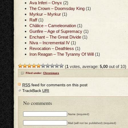
Ava Inferi – Onyx
(2)
The Crown – Doomsday King
(1)
Myrkur – Myrkur
(1)
Raff
(1)
Châlice – Cameleonation
(1)
Gunfire – Age of Supremacy
(1)
Enchant – The Great Divide
(1)
Niva – Incremental IV
(1)
Revocation – Deathless
(1)
Iron Reagan – The Tyranny Of Will
(1)
(
1
votes, average:
5,00
out of 10)
Filed under:
Chroniques
RSS
feed for comments on this post
TrackBack
URI
No comments
Name (required)
Mail (will not be published) (required)