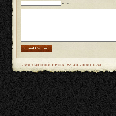
Website
© 2026
metalchroniques.fr
.
Entries (RSS)
and
Comments (RSS)