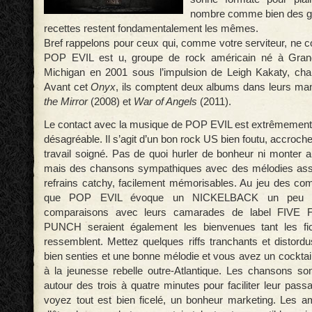
nombre comme bien des g
recettes restent fondamentalement les mêmes.
Bref rappelons pour ceux qui, comme votre serviteur, ne c
POP EVIL est u, groupe de rock américain né à Gran
Michigan en 2001 sous l’impulsion de Leigh Kakaty, cha
Avant cet
Onyx
, ils comptent deux albums dans leurs ma
the Mirror
(2008) et
War of Angels
(2011).
Le contact avec la musique de POP EVIL est extrêmement fa
désagréable. Il s’agit d’un bon rock US bien foutu, accroche
travail soigné. Pas de quoi hurler de bonheur ni monter a
mais des chansons sympathiques avec des mélodies ass
refrains catchy, facilement mémorisables. Au jeu des co
que POP EVIL évoque un NICKELBACK un peu p
comparaisons avec leurs camarades de label FIV
PUNCH seraient également les bienvenues tant les fice
ressemblent. Mettez quelques riffs tranchants et distord
bien senties et une bonne mélodie et vous avez un cocktai
à la jeunesse rebelle outre-Atlantique. Les chansons son
autour des trois à quatre minutes pour faciliter leur pas
voyez tout est bien ficelé, un bonheur marketing. Les am