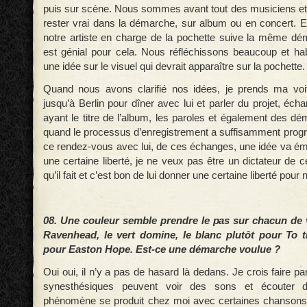
puis sur scène. Nous sommes avant tout des musiciens et 
rester vrai dans la démarche, sur album ou en concert. Et 
notre artiste en charge de la pochette suive la même d
est génial pour cela. Nous réfléchissons beaucoup et h
une idée sur le visuel qui devrait apparaître sur la pochette.
Quand nous avons clarifié nos idées, je prends ma voit
jusqu’à Berlin pour dîner avec lui et parler du projet, échan
ayant le titre de l’album, les paroles et également des 
quand le processus d’enregistrement a suffisamment progre
ce rendez-vous avec lui, de ces échanges, une idée va éme
une certaine liberté, je ne veux pas être un dictateur de ce
qu’il fait et c’est bon de lui donner une certaine liberté pour 
08. Une couleur semble prendre le pas sur chacun de 
Ravenhead, le vert domine, le blanc plutôt pour To 
pour Easton Hope. Est-ce une démarche voulue ?
Oui oui, il n’y a pas de hasard là dedans. Je crois faire p
synesthésiques peuvent voir des sons et écouter 
phénomène se produit chez moi avec certaines chansons,