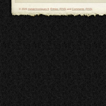
© 2026
metalchroniques.fr
.
Entries (RSS)
and
Comments (RSS)