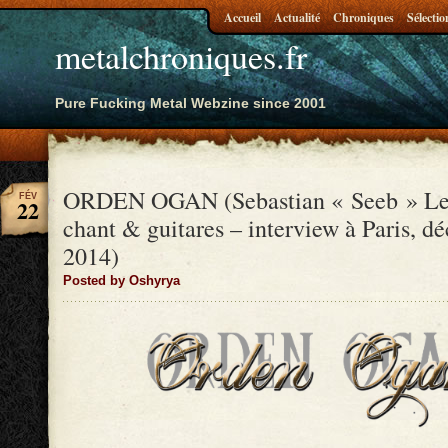
Accueil
Actualité
Chroniques
Sélectio
metalchroniques.fr
Pure Fucking Metal Webzine since 2001
ORDEN OGAN (Sebastian « Seeb » Le
FÉV
22
chant & guitares – interview à Paris, d
2014)
Posted by Oshyrya