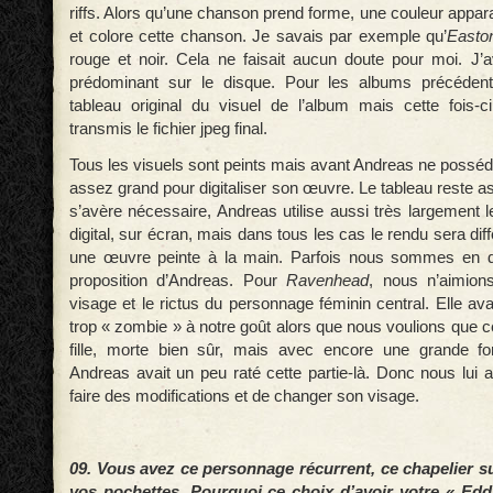
riffs. Alors qu’une chanson prend forme, une couleur appar
et colore cette chanson. Je savais par exemple qu’
Easto
rouge et noir. Cela ne faisait aucun doute pour moi. J’
prédominant sur le disque. Pour les albums précédents
tableau original du visuel de l’album mais cette fois-
transmis le fichier jpeg final.
Tous les visuels sont peints mais avant Andreas ne posséd
assez grand pour digitaliser son œuvre. Le tableau reste a
s’avère nécessaire, Andreas utilise aussi très largement 
digital, sur écran, mais dans tous les cas le rendu sera dif
une œuvre peinte à la main. Parfois nous sommes en 
proposition d’Andreas. Pour
Ravenhead
, nous n’aimion
visage et le rictus du personnage féminin central. Elle av
trop « zombie » à notre goût alors que nous voulions que ce 
fille, morte bien sûr, mais avec encore une grande fo
Andreas avait un peu raté cette partie-là. Donc nous lu
faire des modifications et de changer son visage.
09. Vous avez ce personnage récurrent, ce chapelier s
vos pochettes. Pourquoi ce choix d’avoir votre « E