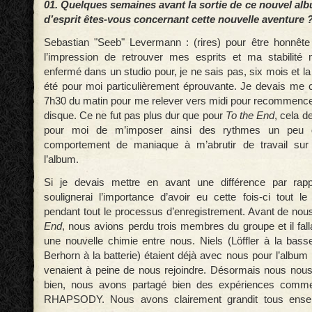
01. Quelques semaines avant la sortie de ce nouvel alb
d’esprit êtes-vous concernant cette nouvelle aventure 
Sebastian "Seeb" Levermann : (rires) pour être honnête a
l’impression de retrouver mes esprits et ma stabilité 
enfermé dans un studio pour, je ne sais pas, six mois et la
été pour moi particulièrement éprouvante. Je devais me 
7h30 du matin pour me relever vers midi pour recommencer 
disque. Ce ne fut pas plus dur que pour
To the End
, cela d
pour moi de m’imposer ainsi des rythmes un peu 
comportement de maniaque à m’abrutir de travail sur
l’album.
Si je devais mettre en avant une différence par rap
soulignerai l’importance d’avoir eu cette fois-ci tout l
pendant tout le processus d’enregistrement. Avant de nou
End
, nous avions perdu trois membres du groupe et il fall
une nouvelle chimie entre nous. Niels (Löffler à la bass
Berhorn à la batterie) étaient déjà avec nous pour l’album
venaient à peine de nous rejoindre. Désormais nous nou
bien, nous avons partagé bien des expériences comme
RHAPSODY. Nous avons clairement grandit tous ense