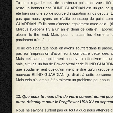
Tu peux regarder cela de nombreux points de vue différe
reste un honneur car BLIND GUARDIAN est un groupe gé
été bien sûr une solide source d’inspiration à nos débuts. 
pas que nous ayons en réalité beaucoup de point c
GUARDIAN. Et ils sont d’accord également avec cela ! (rir
Marcus (Siepen) il y a un an et demi de cela et il appré
album To the End. Mais pour lui aussi les éléments 
paraissent très ténus.
Je ne crois pas que nous en ayons souffert dans le passé, 
pas eu l’impression d’avoir eu à combattre cette idée, 
Mais cela aurait rapidement pu devenir effectivement u
sais, si tu es un fan de Power Métal et de BLIND GUARDIAN
que soudainement quelqu’un vient te dire qu’un groupe ar
nouveau BLIND GUARDIAN, je dirais à cette personne d’
Mais cela n’a jamais été vraiment un problème pour nous.
13. Que peux-tu nous dire de votre concert donné pour
outre-Atlantique pour le ProgPower USA XV en septem
Nous ne savions surtout pas du tout à quoi nous attendre d