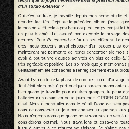
temps que tu juges nécessaire sans la pression financi
d’un studio extérieur ?
Oui c’est un luxe, je travaille depuis mon home studio e
grandes facilités. Déjà sur le précédent album, j’avais quas
la maison ». Et cela a pris beaucoup de temps car j’ai fai
en plus à côté. J’ai assuré par exemple le mixage des
groupes. Pour
Ravenhead
ce fut un peu différent. Le gr
gros, nous pouvons aussi disposer d’un budget plus co
maintenant me permettre de rester concentrer six mois 
avoir à poursuivre d’autres activités en plus de celle-là. 
très agréable et positive. Les six mois que je mentionnai
véritablement été consacrés à l’enregistrement et à la produ
Avant il y a eu toute la phase de composition et d’arrang
Tout était alors prêt à part quelques paroles manquantes ic
bien quand je travaille pour d’autres groupes, tu peux enr
batteries d’un album en deux jours mais ORDEN OGAN 
ainsi. Nous aimons aller dans le détail. Donc ce n’est pa
nous de consacrer un jour par chanson uniquement aux pa
Nous n’enregistrons que quand nous sommes arrivés à un
considérons optimal. Nous travaillons et essayons toute
jusqu’à arriver à ce résultat satisfaisant. Je n’aime pas 