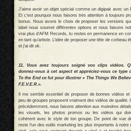
J’aime avoir un objet spécial comme un digipak avec un
Et c’est pourquoi nous faisons très attention à toujours 
bonus. Nous avons le choix de proposer les versions qu
label nous soumet différentes options et nous faisons not
vrai plus d’AFM Records, tu restes en permanence en contr
en tant qu’artiste. L’idée de proposer une tête de corbeau é
et j’ai dit ok.
11. Vous avez toujours soigné vos clips vidéos. Q
donnez-vous à cet aspect et appréciez-vous ce type 
To the End ce fut pour illustrer « The Things We Believe
F.E.V.E.R.
».
Il me semble essentiel de proposer de bonnes vidéos et 
peu de groupes proposent vraiment des vidéos de qualité. 
précédemment, nous faisons attention aux moindres détails
les visuels, les photos promos ou les vidéos qui doiv
cohérent avec le style de ton groupe. De point de vue du
reste l’un des outils marketing les plus importants à notre 
plait, cela peut vraiment devenir « viral » et touché 