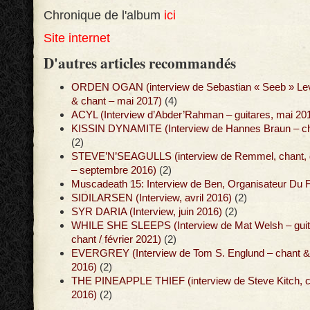
Chronique de l'album
ici
Site internet
D'autres articles recommandés
ORDEN OGAN (interview de Sebastian « Seeb » Lev
& chant – mai 2017)
(4)
ACYL (Interview d’Abder’Rahman – guitares, mai 20
KISSIN DYNAMITE (Interview de Hannes Braun – chan
(2)
STEVE’N’SEAGULLS (interview de Remmel, chant, g
– septembre 2016)
(2)
Muscadeath 15: Interview de Ben, Organisateur Du F
SIDILARSEN (Interview, avril 2016)
(2)
SYR DARIA (Interview, juin 2016)
(2)
WHILE SHE SLEEPS (Interview de Mat Welsh – guit
chant / février 2021)
(2)
EVERGREY (Interview de Tom S. Englund – chant & g
2016)
(2)
THE PINEAPPLE THIEF (interview de Steve Kitch, cl
2016)
(2)