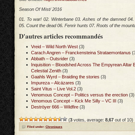
Season Of Mist/ 2016
01. To war! 02. Winterbane 03. Ashes of the damned 04
05. Count the dead 06. Fenrir hunts 07. Roots of the mount
D'autres articles recommandés
Vreid – Wild North West
(3)
Carach Angren – Franckensteina Strataemontanus
(
Abbath – Outsrider
(3)
Inquisition – Bloodshed Across The Empyrean Altar
Celestial Zenith
(3)
Gaahls Wyrd – Braiding the stories
(3)
Impureza – Alcázares
(3)
Saint Vitus – Live Vol.2
(3)
Venomous Concept – Politics versus the erection
(3)
Venomous Concept – Kick Me Silly – VC III
(3)
Deströyer 666 – Wildfire
(3)
(
3
votes, average:
8,67
out of 10)
Filed under:
Chroniques