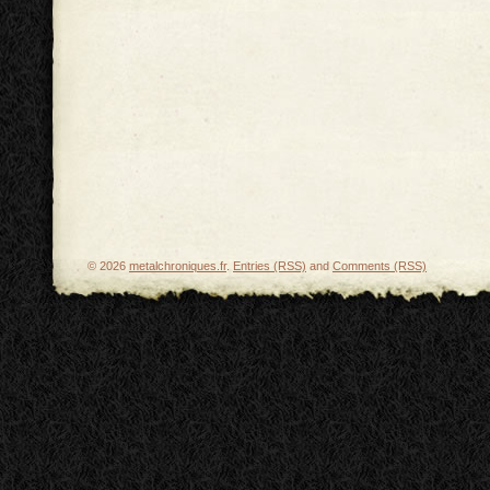
© 2026
metalchroniques.fr
.
Entries (RSS)
and
Comments (RSS)