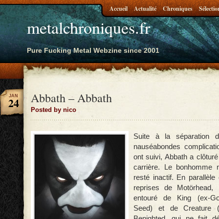
Accueil
Actualité
Chroniques
Sélectio
metalchroniques.fr
Pure Fucking Metal Webzine since 2001
Abbath – Abbath
JAN
24
Posted by nico
Suite à la séparation d
nauséabondes complicatio
ont suivi, Abbath a clôtur
carrière. Le bonhomme n
resté inactif. En parallèl
reprises de Motörhead, 
entouré de King (ex-G
Seed) et de Creature (
Benighted, qui ne fait d