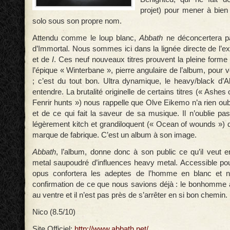
projet) pour mener à bie
solo sous son propre nom.
Attendu comme le loup blanc,
Abbath
ne déconcertera pa
d’Immortal. Nous sommes ici dans la lignée directe de l’e
et de
I
. Ces neuf nouveaux titres prouvent la pleine forme
l’épique « Winterbane », pierre angulaire de l’album, pour
; c’est du tout bon. Ultra dynamique, le heavy/black d’Ab
entendre. La brutalité originelle de certains titres (« Ashe
Fenrir hunts ») nous rappelle que Olve Eikemo n’a rien oub
et de ce qui fait la saveur de sa musique. Il n’oublie pa
légèrement kitch et grandiloquent (« Ocean of wounds ») q
marque de fabrique. C’est un album à son image.
Abbath
, l’album, donne donc à son public ce qu’il veut e
metal saupoudré d’influences heavy metal. Accessible pou
opus confortera les adeptes de l’homme en blanc et noi
confirmation de ce que nous savions déjà : le bonhomme a 
au ventre et il n’est pas près de s’arrêter en si bon chemin.
Nico (8.5/10)
Site Officiel:
http://www.abbath.net/