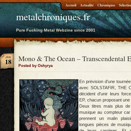
Accueil
Actualité
Chroniques
Sélectio
metalchroniques.fr
Pure Fucking Metal Webzine since 2001
Mono & The Ocean – Transcendental 
JAN
18
Posted by Oshyrya
En prévision d’une tourné
avec SOLSTAFIR, THE
décident d’unir leurs forc
EP, chacun proposant une 
Deux titres mais plus de
musique au compteur car
prennent un malin plais
longues pièces de musiqu
de leurs carrières. Et 