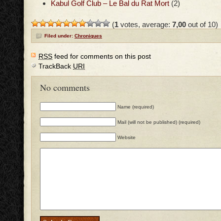
Kabul Golf Club – Le Bal du Rat Mort
(2)
(
1
votes, average:
7,00
out of 10)
Filed under:
Chroniques
RSS
feed for comments on this post
TrackBack
URI
No comments
Name (required)
Mail (will not be published) (required)
Website