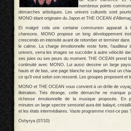
nombreux points communs 
démarches artistiques. Les univers culturels sont pourtan
MONO étant originaire du Japon et THE OCEAN d’Allema
Et malgré cela une certaine communion apparait à 
chansons. MONO propose un long développement inst
crescendo en intensité avant de retomber et terminer dans
le calme. La charge émotionnelle reste forte, l’auditeu
univers, verra les images se succéder à autre vélocité da
ses joies ou ses peurs du moment. THE OCEAN prend la 
continuité avec MONO. Lui aussi dessine un large paysa
hauts et de bas, une page blanche sur laquelle tout un cha
ce qu’il veut selon son ressenti. Les groupes proposent et l
MONO et THE OCEAN vous convient à un drôle de voyage,
libération. Très étrange, cette démarche ne manque pa
richesse émotionnelle de la musique proposée. En pr
minutes un large spectre sensoriel aura été balayé, cristalli
et les états intermédiaires. Vaste programme n’est-ce pas 
Oshyrya (07/10)