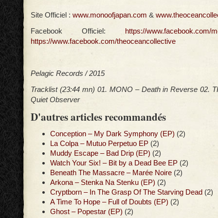
Site Officiel :
www.monoofjapan.com
&
www.theoceancolle
Facebook Officiel:
https://www.facebook.com/m
https://www.facebook.com/theoceancollective
Pelagic Records / 2015
Tracklist (23:44 mn) 01. MONO – Death in Reverse 02
Quiet Observer
D'autres articles recommandés
Conception – My Dark Symphony (EP)
(2)
La Colpa – Mutuo Perpetuo EP
(2)
Muddy Escape – Bad Drip (EP)
(2)
Watch Your Six! – Bit by a Dead Bee EP
(2)
Beneath The Massacre – Marée Noire
(2)
Arkona – Stenka Na Stenku (EP)
(2)
Cryptborn – In The Grasp Of The Starving Dead
(2)
A Time To Hope – Full of Doubts (EP)
(2)
Ghost – Popestar (EP)
(2)