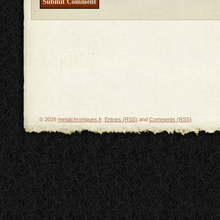
© 2026
metalchroniques.fr
.
Entries (RSS)
and
Comments (RSS)