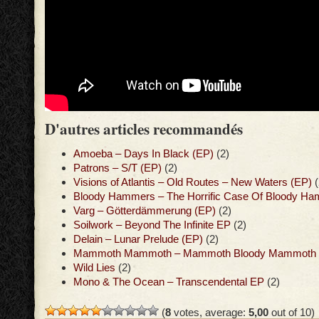
D'autres articles recommandés
Amoeba – Days In Black (EP)
(2)
Patrons – S/T (EP)
(2)
Visions of Atlantis – Old Routes – New Waters (EP)
(
Bloody Hammers – The Horrific Case Of Bloody H
Varg – Götterdämmerung (EP)
(2)
Soilwork – Beyond The Infinite EP
(2)
Delain – Lunar Prelude (EP)
(2)
Mammoth Mammoth – Mammoth Bloody Mammoth 
Wild Lies
(2)
Mono & The Ocean – Transcendental EP
(2)
(
8
votes, average:
5,00
out of 10)