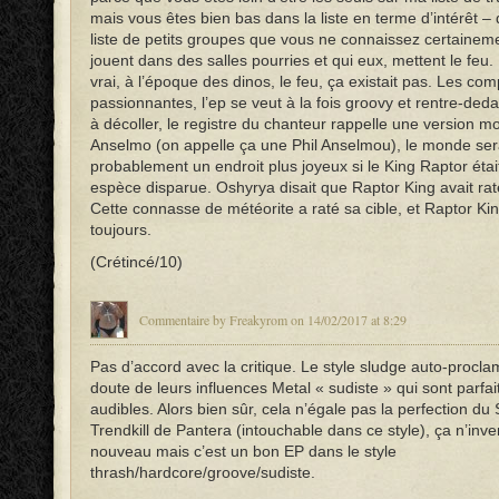
mais vous êtes bien bas dans la liste en terme d’intérêt –
liste de petits groupes que vous ne connaissez certaineme
jouent dans des salles pourries et qui eux, mettent le feu.
vrai, à l’époque des dinos, le feu, ça existait pas. Les co
passionnantes, l’ep se veut à la fois groovy et rentre-ded
à décoller, le registre du chanteur rappelle une version mo
Anselmo (on appelle ça une Phil Anselmou), le monde ser
probablement un endroit plus joyeux si le King Raptor étai
espèce disparue. Oshyrya disait que Raptor King avait rat
Cette connasse de météorite a raté sa cible, et Raptor Kin
toujours.
(Crétincé/10)
Commentaire by Freakyrom on 14/02/2017 at 8:29
Pas d’accord avec la critique. Le style sludge auto-procla
doute de leurs influences Metal « sudiste » qui sont parfa
audibles. Alors bien sûr, cela n’égale pas la perfection du
Trendkill de Pantera (intouchable dans ce style), ça n’inve
nouveau mais c’est un bon EP dans le style
thrash/hardcore/groove/sudiste.