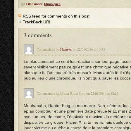
Filed under:
Chroniques
RSS
feed for comments on this post
TrackBack
URI
3 comments
Commentaire by
Hamster
on 22/01/2016 at 10:33
Le plus amusant ce sont les réactions sur leur page faceb
savent visiblement pas ce qu’est une chronique négative s
alors que tu t’es montré très mesuré. Mais après tout s’ils
pub au lieu d’une chronique, ils n’ont qu’à payer les cocos
Commentaire by Mister Brute Porn on 22/01/2016 at 12:23
Mouhahaha, Raptor King, je me marre. Nan, sérieux, les 
ep au compteur et une première date prévue le 11 mars 201
avec un peu de chatte, l’équivalent musical du météorite a
disparaître ce groupe, Planet X, si tu me lis, fais quelque 
jouer victime du ouèbe à cause de « la première chroniqu