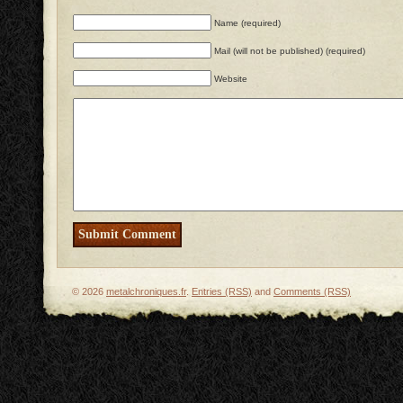
Name (required)
Mail (will not be published) (required)
Website
© 2026
metalchroniques.fr
.
Entries (RSS)
and
Comments (RSS)