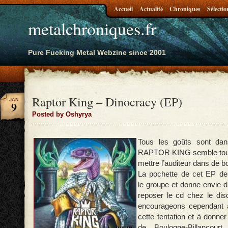
Accueil
Actualité
Chroniques
Sélectio
metalchroniques.fr
Pure Fucking Metal Webzine since 2001
Raptor King – Dinocracy (EP)
JAN
9
Posted by Oshyrya
Tous les goûts sont dan
RAPTOR KING semble tout 
mettre l’auditeur dans de b
La pochette de cet EP de
le groupe et donne envie 
reposer le cd chez le dis
encourageons cependant 
cette tentation et à donne
de Boulogne-Billancour