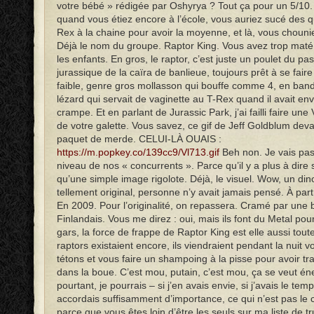
votre bébé » rédigée par Oshyrya ? Tout ça pour un 5/10
quand vous étiez encore à l’école, vous auriez sucé des 
Rex à la chaine pour avoir la moyenne, et là, vous chounie
Déjà le nom du groupe. Raptor King. Vous avez trop maté
les enfants. En gros, le raptor, c’est juste un poulet du pas
jurassique de la caïra de banlieue, toujours prêt à se fair
faible, genre gros mollasson qui bouffe comme 4, en band
lézard qui servait de vaginette au T-Rex quand il avait envi
crampe. Et en parlant de Jurassic Park, j’ai failli faire une
de votre galette. Vous savez, ce gif de Jeff Goldblum dev
paquet de merde. CELUI-LÀ OUAIS :
https://m.popkey.co/139cc9/Vl713.gif
Beh non. Je vais pas
niveau de nos « concurrents ». Parce qu’il y a plus à dire 
qu’une simple image rigolote. Déjà, le visuel. Wow, un din
tellement original, personne n’y avait jamais pensé. À par
En 2009. Pour l’originalité, on repassera. Cramé par une
Finlandais. Vous me direz : oui, mais ils font du Metal po
gars, la force de frappe de Raptor King est elle aussi toute 
raptors existaient encore, ils viendraient pendant la nuit v
tétons et vous faire un shampoing à la pisse pour avoir tr
dans la boue. C’est mou, putain, c’est mou, ça se veut én
pourtant, je pourrais – si j’en avais envie, si j’avais le temp
accordais suffisamment d’importance, ce qui n’est pas le c
parce que vous êtes loin d’être les seuls sur ma liste de t