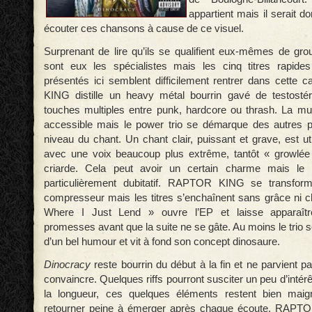
appartient mais il serait
écouter ces chansons à cause de ce visuel.
Surprenant de lire qu’ils se qualifient eux-mêmes de gr
sont eux les spécialistes mais les cinq titres rapides
présentés ici semblent difficilement rentrer dans cette
KING distille un heavy métal bourrin gavé de testostér
touches multiples entre punk, hardcore ou thrash. La m
accessible mais le power trio se démarque des autres p
niveau du chant. Un chant clair, puissant et grave, est ut
avec une voix beaucoup plus extrême, tantôt « growlée 
criarde. Cela peut avoir un certain charme mais le ré
particulièrement dubitatif. RAPTOR KING se transform
compresseur mais les titres s’enchaînent sans grâce ni
Where I Just Lend » ouvre l’EP et laisse apparaître
promesses avant que la suite ne se gâte. Au moins le trio 
d’un bel humour et vit à fond son concept dinosaure.
Dinocracy
reste bourrin du début à la fin et ne parvient
convaincre. Quelques riffs pourront susciter un peu d’intérê
la longueur, ces quelques éléments restent bien maigre
retourner peine à émerger après chaque écoute. RAPT