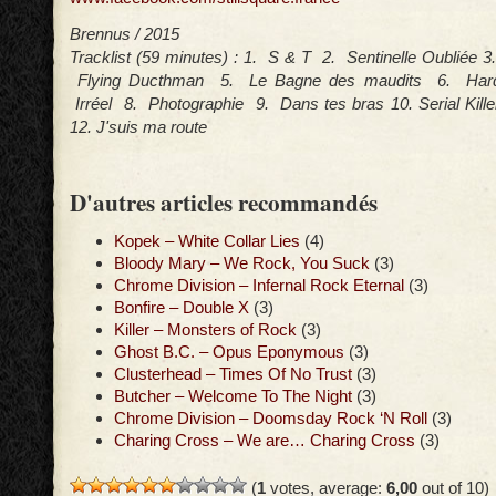
Brennus / 2015
Tracklist (59 minutes) : 1. S & T 2. Sentinelle Oubliée 3
Flying Ducthman 5. Le Bagne des maudits 6. Hard 
Irréel 8. Photographie 9. Dans tes bras 10. Serial Kill
12. J'suis ma route
D'autres articles recommandés
Kopek – White Collar Lies
(4)
Bloody Mary – We Rock, You Suck
(3)
Chrome Division – Infernal Rock Eternal
(3)
Bonfire – Double X
(3)
Killer – Monsters of Rock
(3)
Ghost B.C. – Opus Eponymous
(3)
Clusterhead – Times Of No Trust
(3)
Butcher – Welcome To The Night
(3)
Chrome Division – Doomsday Rock ‘N Roll
(3)
Charing Cross – We are… Charing Cross
(3)
(
1
votes, average:
6,00
out of 10)