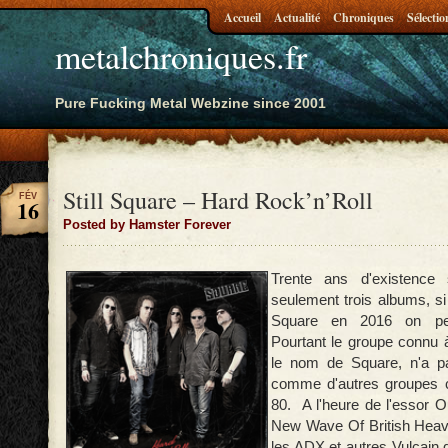
Accueil
Actualité
Chroniques
Sélectio
metalchroniques.fr
Pure Fucking Metal Webzine since 2001
Still Square – Hard Rock’n’Roll
FÉV
16
Posted by Hamster Forever
Trente ans d'existence 
seulement trois albums, si 
Square en 2016 on peu
Pourtant le groupe connu 
le nom de Square, n'a p
comme d'autres groupes 
80. A l'heure de l'essor 
New Wave Of British Heavy
les ADX et autres Vulcain 