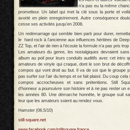
n'a pas eu la même chance
prometteur. Un label qui met la clé sous la porte et voi
avorté en plein enregistrement. Autre conséquence doul
cesse ses activités jusqu'en 2008.
Un redémarrage qui semble bien parti pour durer, remetta
le hard rock à l'ancienne aux influences héritées de Dee
ZZ Top, et l'air de rien à l'écoute la formule n'a pas pris trop
Les amateurs du genre, les nostalgiques devraient sans
album au poil pour leurs conduits auditifs avec cet intro qui 
amateurs de vinyle qui craque, dont le son brut de décoff
compos qui vont droit au but. Il va de soi que le groupe p
pas surfer sur l'air du temps et se fait plaisir. Du coup cel
compos accrocheuses et sans prétentions. Still Squ
d'honneur a poursuivre son histoire et à ne pas rester un 
les années 80. Une démarche honnête, le groupe suit sa
leur que les amateurs soient au rendez vous.
Hamster (06.5/10)
still-square.net
www.facebook.com/stillsquare.france