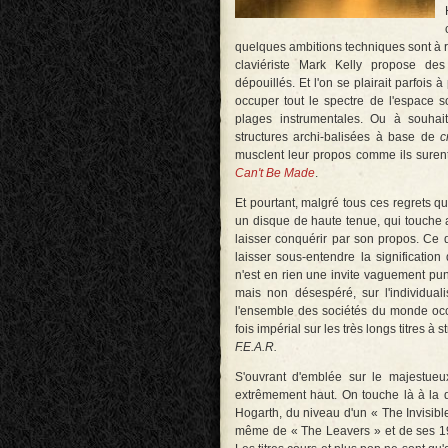
quelques ambitions techniques sont à r
claviériste Mark Kelly propose d
dépouillés. Et l'on se plairait parfoi
occuper tout le spectre de l'espace 
plages instrumentales. Ou à souhai
structures archi-balisées à base de
c
musclent leur propos comme ils surent
Can't Be Made
.
Et pourtant, malgré tous ces regrets qu
un disque de haute tenue, qui touche 
laisser conquérir par son propos. Ce d
laisser sous-entendre la significati
n'est en rien une invite vaguement pu
mais non désespéré, sur l'individua
l'ensemble des sociétés du monde occi
fois impérial sur les très longs titres à s
F.E.A.R.
S'ouvrant d'emblée sur le majestueu
extrêmement haut. On touche là à la 
Hogarth, du niveau d'un « The Invisib
même de « The Leavers » et de ses 1