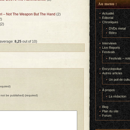
Au menu :
Actualité
eri – Not The Weapon But The Hand
(2)
Editorial
2)
Chroniques
(2)
DVDs metal
Rétro
 average:
8,25
out of 10)
Interviews
Live Reports
Festivals
Festivals – not
Encyclopoilue
Autres articles
Un poil de cult
equired)
À propos
ll not be published) (required)
La rédaction
Blog
Plan du site
Forum