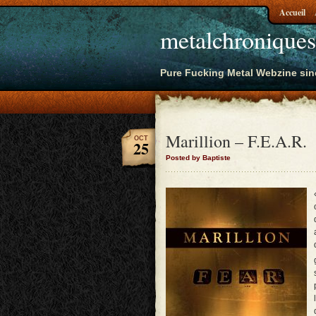
Accueil
metalchroniques
Pure Fucking Metal Webzine sin
Marillion – F.E.A.R.
OCT
25
Posted by Baptiste