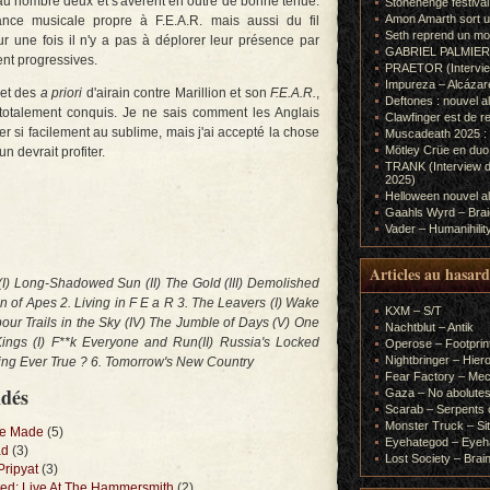
u'au nombre deux et s'avèrent en outre de bonne tenue.
Stonehenge festiva
Amon Amarth sort un
nce musicale propre à F.E.A.R. mais aussi du fil
Seth reprend un m
 une fois il n'y a pas à déplorer leur présence par
GABRIEL PALMIERI (I
nt progressives.
PRAETOR (Interview
Impureza – Alcázar
 et des
a priori
d'airain contre Marillion et son
F.E.A.R.
,
Deftones : nouvel a
 totalement conquis. Je ne sais comment les Anglais
Clawfinger est de r
er si facilement au sublime, mais j'ai accepté la chose
Muscadeath 2025 : 
Mötley Crüe en duo
 devrait profiter.
TRANK (Interview d
2025)
Helloween nouvel al
Gaahls Wyrd – Braid
Vader – Humanihilit
Articles au hasard
 (I) Long-Shadowed Sun (II) The Gold (III) Demolished
n of Apes 2. Living in F E a R 3. The Leavers (I) Wake
KXM – S/T
pour Trails in the Sky (IV) The Jumble of Days (V) One
Nachtblut – Antik
ings (I) F**k Everyone and Run(II) Russia's Locked
Operose – Footprint
Nightbringer – Hie
thing Ever True ? 6. Tomorrow's New Country
Fear Factory – Me
ndés
Gaza – No abolutes
Scarab – Serpents o
Monster Truck – Sit
Be Made
(5)
Eyehategod – Eyeh
ad
(3)
Lost Society – Brai
Pripyat
(3)
ted: Live At The Hammersmith
(2)