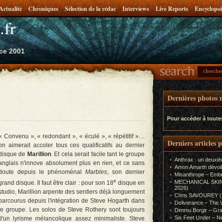
Actualité
Chroniques
Sélection de la rédac
Interviews
Live Reports
Encyclopoi
.fr
ce 2001
Dernières photos m
Pour accéder à toute
« Convenu », « redondant », « éculé », « répétitif »…
Derniers articles 
on aimerait accoler tous ces qualificatifs au dernier
disque de
Marillion
. Et cela serait facile tant le groupe
Anthrax : un deuxiè
anglais n'innove absolument plus en rien, et ce sans
Amon Amarth dévoil
doute depuis le phénoménal
Marbles
, son dernier
Misanthrope – Emb
e
MECHANICAL SKIN (In
grand disque. Il faut être clair : pour son 18
disque en
2026)
studio, Marillion arpente des sentiers déjà longuement
Chris SAVOUREY (In
parcourus depuis l'intégration de Steve Hogarth dans
Deliverance – The 
le groupe. Les solos de Steve Rothery sont toujours
Dimmu Borgir – Gra
Six Feet Under – Ne
d'un lyrisme mélancolique assez minimaliste. Steve