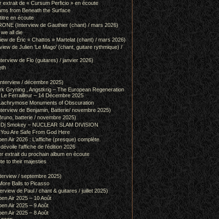
r extrait de « Cursum Perficio » en écoute
ams from Beneath the Surface
itre en écoute
 (Interview de Gauthier (chant) / mars 2026)
we all die
w de Éric « Chattos » Martelat (chant) / mars 2026)
w de Julien ‘Le Mago’ (chant, guitare rythmique) /
view de Flo (guitares) / janvier 2026)
eth
terview / décembre 2025)
 Gryning , Angstkrig – The European Regeneration
Le Ferrailleur – 14 Décembre 2025
achrymose Monuments of Obscuration
rview de Benjamin, Batterie/ novembre 2025)
runo, batterie / novembre 2025)
g & Dj Smokey – NUCLEAR SLAM DIVISION
– You Are Safe From God Here
en Air 2026 : L’affiche (presque) complète.
 dévoile l’affiche de l’édition 2026
r extrait du prochain album en écoute
e to their majesties
rview / septembre 2025)
ore Balls to Picasso
iew de Paul / chant & guitares / juillet 2025)
pen Air 2025 – 10 Août
pen Air 2025 – 9 Août
pen Air 2025 – 8 Août