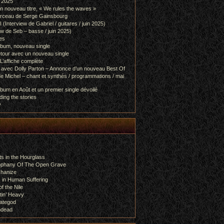
l 2025
 nouveau titre, « We rules the waves »
orceau de Serge Gainsbourg
nterview de Gabriel / guitares / juin 2025)
 de Seb – basse / juin 2025)
es
lbum, nouveau single
etour avec un nouveau single
L’affiche complète
 avec Dolly Parton – Annonce d’un nouveau Best Of
e Michel – chant et synthés / programmations / mai
bum en Août et un premier single dévoilé
ing the stories
y
s in the Hourglass
rophany Of The Open Grave
chanize
 in Human Suffering
f the Nile
tin’ Heavy
ategod
ndead