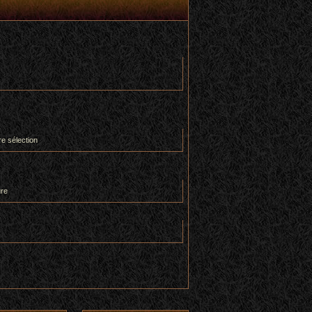
re sélection
ure