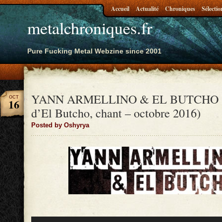
Accueil
Actualité
Chroniques
Sélectio
metalchroniques.fr
Pure Fucking Metal Webzine since 2001
YANN ARMELLINO & EL BUTCHO (i
OCT
16
d’El Butcho, chant – octobre 2016)
Posted by Oshyrya
Lecteur