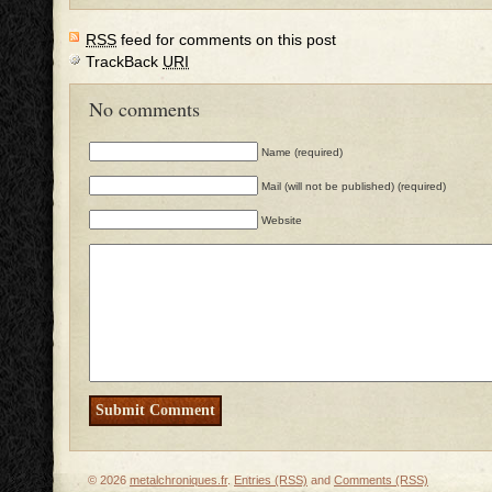
RSS
feed for comments on this post
TrackBack
URI
No comments
Name (required)
Mail (will not be published) (required)
Website
© 2026
metalchroniques.fr
.
Entries (RSS)
and
Comments (RSS)