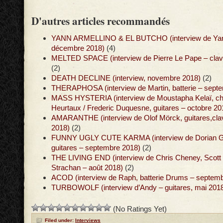
D'autres articles recommandés
YANN ARMELLINO & EL BUTCHO (interview de Yann
décembre 2018)
(4)
MELTED SPACE (interview de Pierre Le Pape – clav
(2)
DEATH DECLINE (interview, novembre 2018)
(2)
THERAPHOSA (interview de Martin, batterie – sept
MASS HYSTERIA (interview de Moustapha Kelaï, ch
Heurtaux / Frederic Duquesne, guitares – octobre 20
AMARANTHE (interview de Olof Mörck, guitares,cla
2018)
(2)
FUNNY UGLY CUTE KARMA (interview de Dorian Gi
guitares – septembre 2018)
(2)
THE LIVING END (interview de Chris Cheney, Scot
Strachan – août 2018)
(2)
ACOD (interview de Raph, batterie Drums – septem
TURBOWOLF (interview d’Andy – guitares, mai 201
(No Ratings Yet)
Filed under:
Interviews