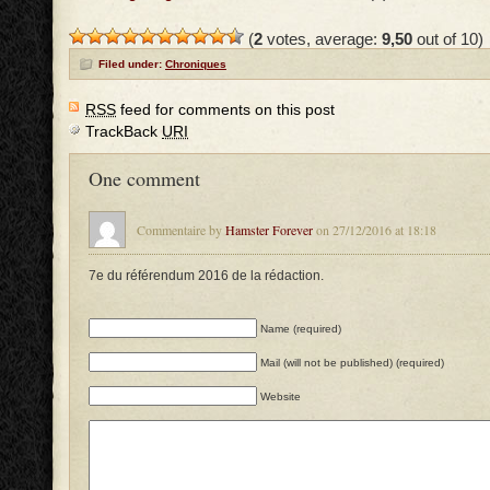
(
2
votes, average:
9,50
out of 10)
Filed under:
Chroniques
RSS
feed for comments on this post
TrackBack
URI
One comment
Commentaire by
Hamster Forever
on 27/12/2016 at 18:18
7e du référendum 2016 de la rédaction.
Name (required)
Mail (will not be published) (required)
Website