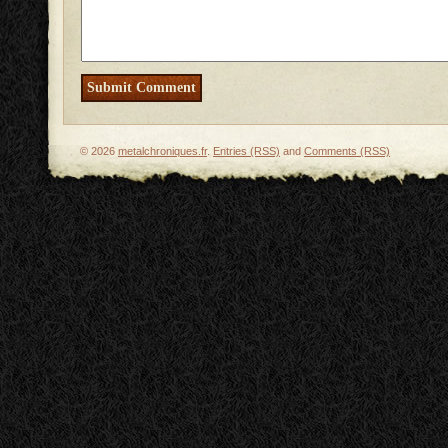
© 2026
metalchroniques.fr
.
Entries (RSS)
and
Comments (RSS)