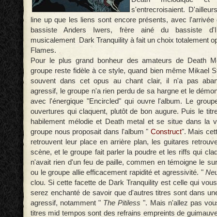
s'entrecroisaient. D'ailleu
line up que les liens sont encore présents, avec l'arrivé
bassiste Anders Iwers, frère ainé du bassiste d'
musicalement Dark Tranquility à fait un choix totalement 
Flames.
Pour le plus grand bonheur des amateurs de Death Me
groupe reste fidèle à ce style, quand bien même Mikael St
souvent dans cet opus au chant clair, il n'a pas aban
agressif, le groupe n'a rien perdu de sa hargne et le démon
avec l'énergique "Encircled" qui ouvre l'album. Le grou
ouvertures qui claquent, plutôt de bon augure. Puis le titr
habilement mélodie et Death metal et se situe dans la 
groupe nous proposait dans l'album "
Construct
". Mais cett
retrouvent leur place en arrière plan, les guitares retrouv
scène, et le groupe fait parler la poudre et les riffs qui cla
n'avait rien d'un feu de paille, commen en témoigne le su
ou le groupe allie efficacement rapidité et agressivité. "
Neu
clou. Si cette facette de Dark Tranquility est celle qui vous
serez enchanté de savoir que d'autres titres sont dans une
agressif, notamment "
The Pitiless
". Mais n'allez pas vou
titres mid tempos sont des refrains empreints de guimauve f