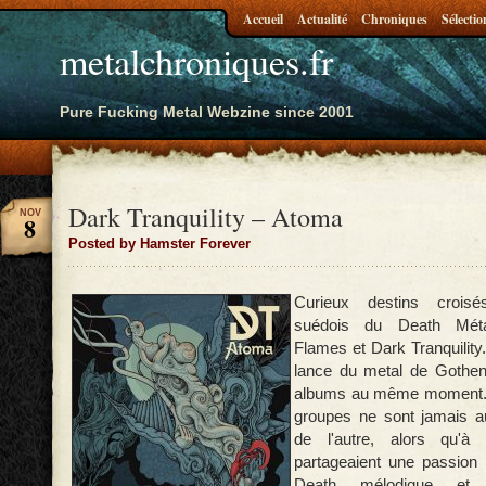
Accueil
Actualité
Chroniques
Sélectio
metalchroniques.fr
Pure Fucking Metal Webzine since 2001
Dark Tranquility – Atoma
NOV
8
Posted by Hamster Forever
Curieux destins croisé
suédois du Death Méta
Flames et Dark Tranquility
lance du metal de Gothenb
albums au même moment. 
groupes ne sont jamais au
de l'autre, alors qu'à 
partageaient une passio
Death mélodique et 