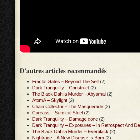
D'autres articles recommandés
Fractal Gates – Beyond The Self
(2)
Dark Tranquility – Construct
(2)
The Black Dahlia Murder – Abysmal
(2)
AtomA – Skylight
(2)
Chain Collector – The Masquerade
(2)
Carcass – Surgical Steel
(2)
Dark Tranquility – Damage done
(2)
Dark Tranquility – Exposures – In Retrospect And De
The Black Dahlia Murder – Everblack
(2)
Nightrage – A New Disease Is Born
(2)