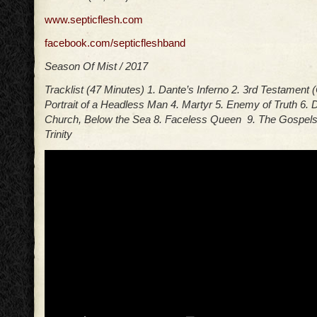
www.septicflesh.com
facebook.com/septicfleshband
Season Of Mist / 2017
Tracklist (47 Minutes) 1. Dante’s Inferno 2. 3rd Testamen
Portrait of a Headless Man 4. Martyr 5. Enemy of Truth 6. D
Church, Below the Sea 8. Faceless Queen 9. The Gospels
Trinity