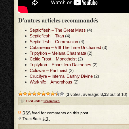
D'autres articles recommandés
Septicflesh – The Great Mass
(4)
Septicflesh – Titan
(4)
Septicflesh – Communion
(4)
Catamenia – VIII The Time Unchained
(3)
Triptykon – Melana Chasmata
(2)
Celtic Frost – Monotheist
(2)
Triptykon – Eparistera Daimones
(2)
Coldwar – Pantheist
(2)
Crucifyre – Infernal Earthly Divine
(2)
Warknife – Amorphous
(2)
(
3
votes, average:
8,33
out of 10)
Filed under:
Chroniques
RSS
feed for comments on this post
TrackBack
URI