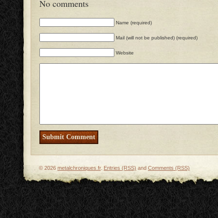
No comments
Name (required)
Mail (will not be published) (required)
Website
© 2026
metalchroniques.fr
.
Entries (RSS)
and
Comments (RSS)