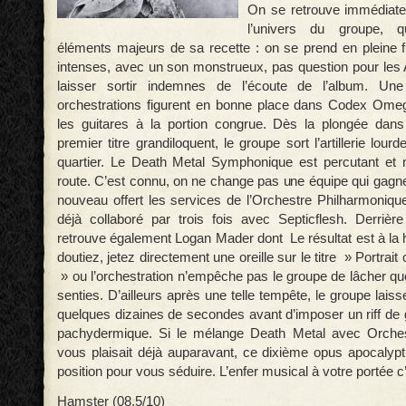
On se retrouve immédiat
l’univers du groupe, 
éléments majeurs de sa recette : on se prend en pleine
intenses, avec un son monstrueux, pas question pour les
laisser sortir indemnes de l’écoute de l’album. Une
orchestrations figurent en bonne place dans Codex Omeg
les guitares à la portion congrue. Dès la plongée dans
premier titre grandiloquent, le groupe sort l’artillerie lour
quartier. Le Death Metal Symphonique est percutant et 
route. C’est connu, on ne change pas une équipe qui gagne
nouveau offert les services de l’Orchestre Philharmoniqu
déjà collaboré par trois fois avec Septicflesh. Derriè
retrouve également Logan Mader dont Le résultat est à la 
doutiez, jetez directement une oreille sur le titre » Portra
» ou l’orchestration n’empêche pas le groupe de lâcher qu
senties. D’ailleurs après une telle tempête, le groupe laisse
quelques dizaines de secondes avant d’imposer un riff de 
pachydermique. Si le mélange Death Metal avec Orche
vous plaisait déjà auparavant, ce dixième opus apocalyp
position pour vous séduire. L’enfer musical à votre portée c’
Hamster (08,5/10)