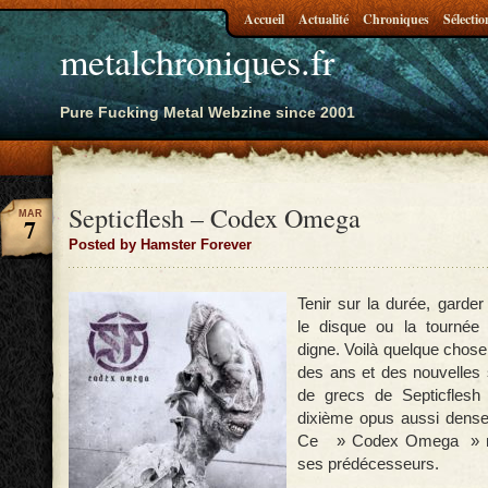
Accueil
Actualité
Chroniques
Sélectio
metalchroniques.fr
Pure Fucking Metal Webzine since 2001
Septicflesh – Codex Omega
MAR
7
Posted by Hamster Forever
Tenir sur la durée, garder l
le disque ou la tournée 
digne. Voilà quelque chose
des ans et des nouvelles s
de grecs de Septicflesh
dixième opus aussi dense
Ce » Codex Omega » n’a
ses prédécesseurs.