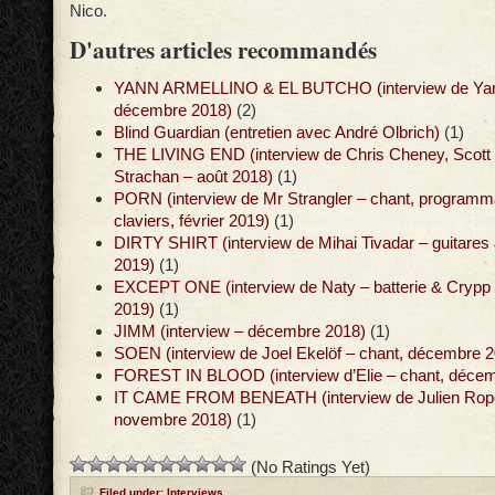
Nico.
D'autres articles recommandés
YANN ARMELLINO & EL BUTCHO (interview de Yann
décembre 2018)
(2)
Blind Guardian (entretien avec André Olbrich)
(1)
THE LIVING END (interview de Chris Cheney, Scot
Strachan – août 2018)
(1)
PORN (interview de Mr Strangler – chant, programma
claviers, février 2019)
(1)
DIRTY SHIRT (interview de Mihai Tivadar – guitares &
2019)
(1)
EXCEPT ONE (interview de Naty – batterie & Crypp –
2019)
(1)
JIMM (interview – décembre 2018)
(1)
SOEN (interview de Joel Ekelöf – chant, décembre 
FOREST IN BLOOD (interview d’Elie – chant, déce
IT CAME FROM BENEATH (interview de Julien Ropert
novembre 2018)
(1)
(No Ratings Yet)
Filed under:
Interviews