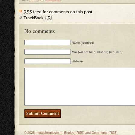
RSS
feed for comments on this post
TrackBack
URI
No comments
Name (required)
Mail (will not be published) (required)
Website
© 2026
metalchroniques.fr
.
Entries (RSS)
and
Comments (RSS)