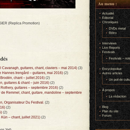
Au menu :
Actualité
Editorial
Chroniques
IER (Replica Promotion)
DVDs metal
Rétro
Interviews
Live Reports
Festivals
ndés
Festivals – not
Cavanagh, guitares, chant, claviers – mai 2014)
(3)
Encyclopoilue
Hannes Irengård – guitares, mai 2016)
(2)
Autres articles
rodén, chant – juillet 2016)
(2)
Un poil de cult
, guitares & chant – juin 2016)
(2)
Rothery, guitares – septembre 2016)
(2)
À propos
de Remmel, chant, guitare, mandoline – septembre
La rédaction
n, Organisateur Du Festival.
(2)
Blog
016)
(2)
Plan du site
6)
(2)
Forum
ün – chant, juillet 2021)
(2)
gs Yet)