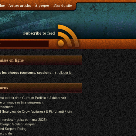
lue
Autres articles
À propos
Plan du site
Subscribe to feed
ises en ligne
s les photos (concerts, sessions…)
:
cliquer ici
parus
me extrait de « Cursum Perficio » à découvrir
e un nouveau titre surprenant
rasement
terview de Crow (guitares) & Pit (chant) / juin
terview – guitares – mai 2026)
Voyager Golden Banquet
nd Serpent Rising
xt to die