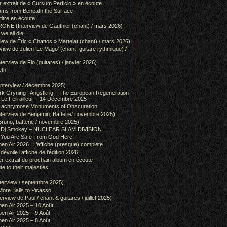
r extrait de « Cursum Perficio » en écoute
ams from Beneath the Surface
itre en écoute
 (Interview de Gauthier (chant) / mars 2026)
we all die
w de Éric « Chattos » Martelat (chant) / mars 2026)
w de Julien ‘Le Mago’ (chant, guitare rythmique) /
view de Flo (guitares) / janvier 2026)
eth
terview / décembre 2025)
 Gryning , Angstkrig – The European Regeneration
Le Ferrailleur – 14 Décembre 2025
achrymose Monuments of Obscuration
rview de Benjamin, Batterie/ novembre 2025)
runo, batterie / novembre 2025)
g & Dj Smokey – NUCLEAR SLAM DIVISION
– You Are Safe From God Here
en Air 2026 : L’affiche (presque) complète.
 dévoile l’affiche de l’édition 2026
r extrait du prochain album en écoute
e to their majesties
rview / septembre 2025)
ore Balls to Picasso
iew de Paul / chant & guitares / juillet 2025)
pen Air 2025 – 10 Août
pen Air 2025 – 9 Août
pen Air 2025 – 8 Août