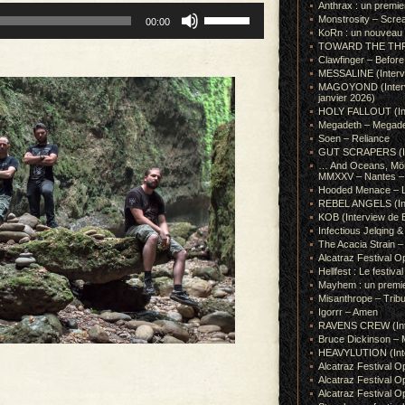
Anthrax : un premie
Utilisez
Monstrosity – Scre
00:00
les
KoRn : un nouveau t
flèches
TOWARD THE THRONE
haut/bas
Clawfinger – Before 
pour
MESSALINE (Intervie
augmenter
MAGOYOND (Intervie
janvier 2026)
ou
HOLY FALLOUT (Inter
diminuer
Megadeth – Megad
le
Soen – Reliance
volume.
GUT SCRAPERS (In
… And Oceans, Mörk
MMXXV – Nantes – 
Hooded Menace – L
REBEL ANGELS (Inte
KOB (Interview de B
Infectious Jelqin
The Acacia Strain 
Alcatraz Festival Op
Hellfest : Le festival
Mayhem : un premie
Misanthrope – Tribut
Igorrr – Amen
RAVENS CREW (Inte
Bruce Dickinson – M
HEAVYLUTION (Interv
Alcatraz Festival O
Alcatraz Festival O
Alcatraz Festival O