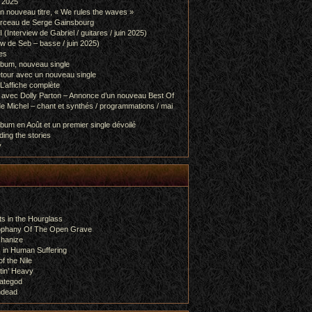
l 2025
 nouveau titre, « We rules the waves »
orceau de Serge Gainsbourg
nterview de Gabriel / guitares / juin 2025)
 de Seb – basse / juin 2025)
es
lbum, nouveau single
etour avec un nouveau single
L’affiche complète
 avec Dolly Parton – Annonce d’un nouveau Best Of
e Michel – chant et synthés / programmations / mai
bum en Août et un premier single dévoilé
ing the stories
y
s in the Hourglass
rophany Of The Open Grave
chanize
 in Human Suffering
f the Nile
tin’ Heavy
ategod
ndead