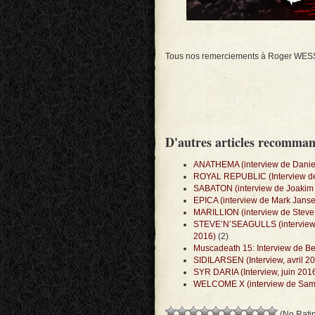
Tous nos remerciements à Roger WESS
D'autres articles recomma
ANATHEMA (interview de Daniel 
ROYAL REPUBLIC (Interview de 
SABATON (interview de Joakim B
EPICA (interview de Mark Jansen
MARILLION (interview de Steve 
STEVE’N’SEAGULLS (interview 
2016)
(2)
Muscadeath 15: Interview de Be
SIDILARSEN (Interview, avril 2
SYR DARIA (Interview, juin 201
WELCOME X (interview de Sam K
(No Ratin