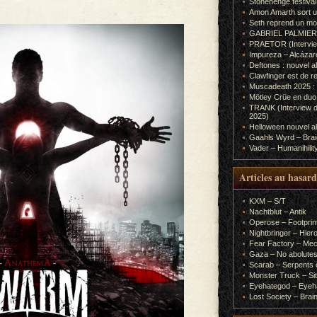
Stonehenge festiva
Amon Amarth sort un
Seth reprend un m
GABRIEL PALMIERI (I
PRAETOR (Interview
Impureza – Alcázar
Deftones : nouvel a
Clawfinger est de r
Muscadeath 2025 : 
Mötley Crüe en duo
TRANK (Interview d
2025)
Helloween nouvel al
Gaahls Wyrd – Braid
Vader – Humanihilit
Articles au hasard
KXM – S/T
Nachtblut – Antik
Operose – Footprint
Nightbringer – Hie
Fear Factory – Me
Gaza – No abolutes
Scarab – Serpents o
Monster Truck – Sit
Eyehategod – Eyeh
Lost Society – Brai