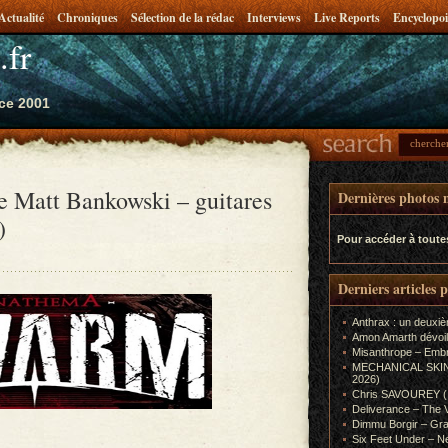
Actualité
Chroniques
Sélection de la rédac
Interviews
Live Reports
Encyclopoi
.fr
ce 2001
 Matt Bankowski – guitares
Dernières photos m
)
Pour accéder à toute
Derniers articles 
Anthrax : un deuxiè
Amon Amarth dévoil
Misanthrope – Emb
MECHANICAL SKIN (In
2026)
Chris SAVOUREY (In
Deliverance – The 
Dimmu Borgir – Gra
Six Feet Under – Ne