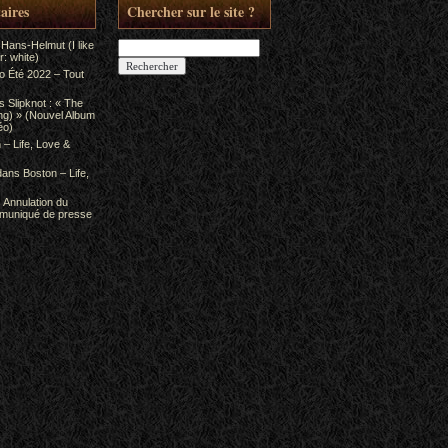
aires
Chercher sur le site ?
Rechercher :
 Hans-Helmut (I like
: white)
to Été 2022 – Tout
ns
Slipknot : « The
ing) » (Nouvel Album
éo)
 – Life, Love &
dans
Boston – Life,
s
Annulation du
mmuniqué de presse