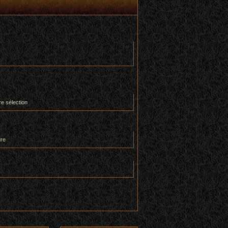
re sélection
ure