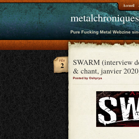
Accueil
metalchroniques
Pure Fucking Metal Webzine sin
SWARM (interview de
FÉV
2
& chant, janvier 2020
Posted by Oshyrya