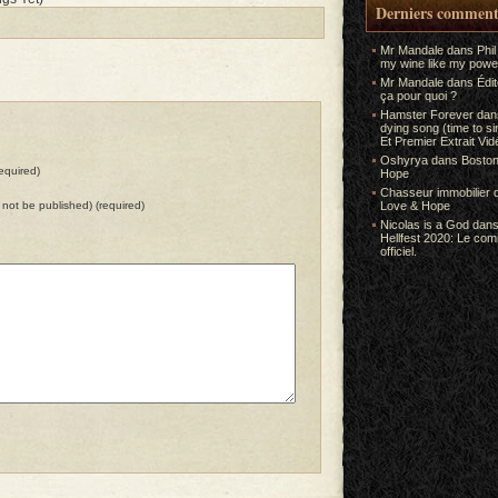
Derniers comment
Mr Mandale
dans
Phil
my wine like my power
Mr Mandale
dans
Édi
ça pour quoi ?
Hamster Forever
da
dying song (time to s
Et Premier Extrait Vid
Oshyrya
dans
Boston
equired)
Hope
Chasseur immobilier
ll not be published) (required)
Love & Hope
Nicolas is a God
dan
Hellfest 2020: Le co
officiel.