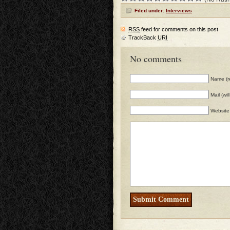
Filed under:
Interviews
RSS
feed for comments on this post
TrackBack
URI
No comments
Name (r
Mail (wi
Website