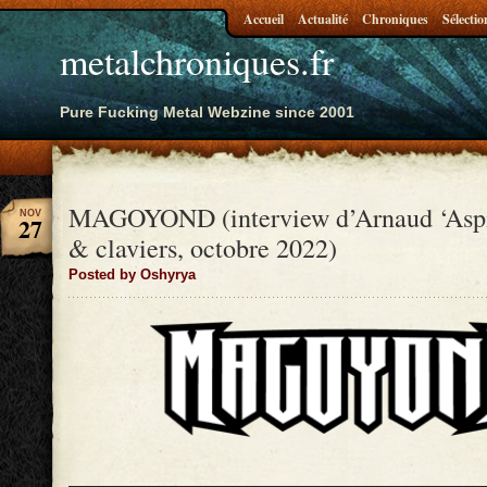
Accueil
Actualité
Chroniques
Sélectio
metalchroniques.fr
Pure Fucking Metal Webzine since 2001
MAGOYOND (interview d’Arnaud ‘Aspi
NOV
27
& claviers, octobre 2022)
Posted by Oshyrya