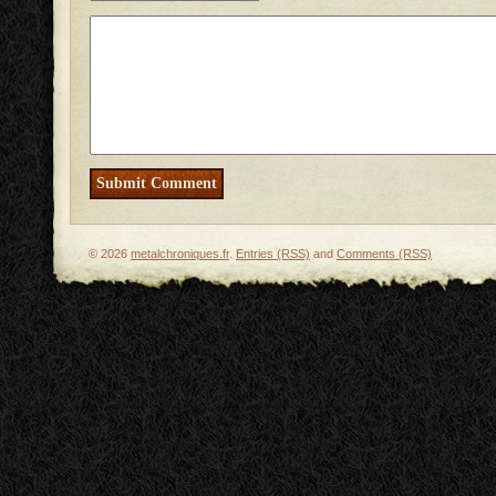
© 2026
metalchroniques.fr
.
Entries (RSS)
and
Comments (RSS)