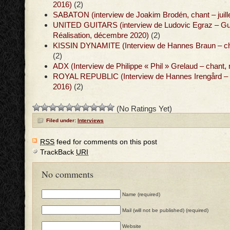
2016)
(2)
SABATON (interview de Joakim Brodén, chant – juill
UNITED GUITARS (interview de Ludovic Egraz – Gu
Réalisation, décembre 2020)
(2)
KISSIN DYNAMITE (Interview de Hannes Braun – chan
(2)
ADX (Interview de Philippe « Phil » Grelaud – chant,
ROYAL REPUBLIC (Interview de Hannes Irengård – g
2016)
(2)
(No Ratings Yet)
Filed under:
Interviews
RSS
feed for comments on this post
TrackBack
URI
No comments
Name (required)
Mail (will not be published) (required)
Website