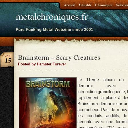
Accueil
Actualité
Chroniques
Sélectio
metalchroniques.fr
Pure Fucking Metal Webzine since 2001
Brainstorm – Scary Creatures
JAN
15
Posted by Hamster Forever
Le 11ème album du g
démarre avec 
introuction grandiloquente, 
rapidement la place à des
Brainstorm démarre sur un
accrocheur. Pas de mauva
les conduits auditifs, 
sécurité avec une formu
fonctionné en 2014 avec 