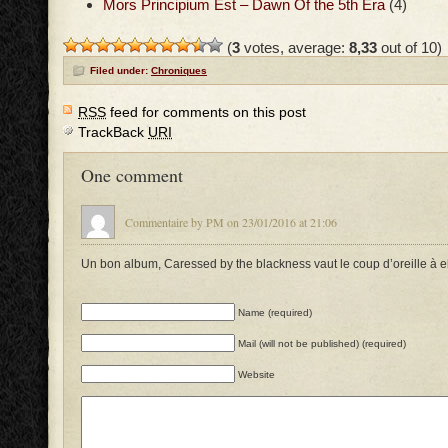
Mors Principium Est – Dawn Of the 5th Era
(4)
(
3
votes, average:
8,33
out of 10)
Filed under:
Chroniques
RSS
feed for comments on this post
TrackBack
URI
One comment
Commentaire by PM on 23/01/2016 at 21:06
Un bon album, Caressed by the blackness vaut le coup d’oreille à el
Name (required)
Mail (will not be published) (required)
Website