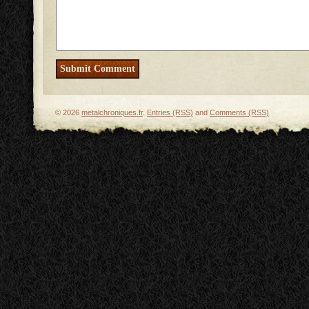
© 2026
metalchroniques.fr
.
Entries (RSS)
and
Comments (RSS)