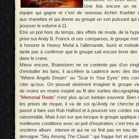
Une fois encore on ne
équipe qui gagne et c'est de nouveau Achim Koehler d
aux manettes et qui donne au groupe un son puissant qui n
pousser le volume à 11.
Etre un poil hors du temps, des effets de mode, de la hype
prise sur Andy B. Franck et ses comparses, le groupe met 
à honorer le Heavy Metal à l'allemande, lourd et mélod
tarde pas à confirmer que le groupe sait encore livrer des 
dans le crane.
Mieux encore, Brainstorm ne se contente pas d'un single
d'emballer les fans, il accélère la cadence avec des titr
"Where Angels Dream" ou "Scar In Your Eyes" très con
citer qu'eux. On pouvait aisément imaginer le groupe viei
de moins en moins inspiré au fil des sorties discographiq
"
Memorial Roots
" n'est plus qu'un lointain souvenir. Bien 
les prises de risque, il va de soi qu'Andy ne cherche 
passé à faire son Rob Halford et à pousser ses cordes voc
raisonnable. Mais il est sur que lorsque le groupe applique 
meilleures conditions avec un poil d'inspiration, c'est très 
onzième album intense et qui ne se finit pas en eau d
témoigne "Sky Among The Cloud " qui frappe fort et just