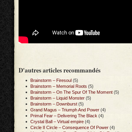
D'autres articles recommandés
Brainstorm – Firesoul
(5)
Brainstorm – Memorial Roots
(5)
Brainstorm – On The Spur Of The Moment
(5)
Brainstorm – Liquid Monster
(5)
Brainstorm – Downburst
(5)
Grand Magus – Triumph And Power
(4)
Primal Fear – Delivering The Black
(4)
Crystal Ball – Virtual empire
(4)
Circle II Circle – Consequence Of Power
(4)