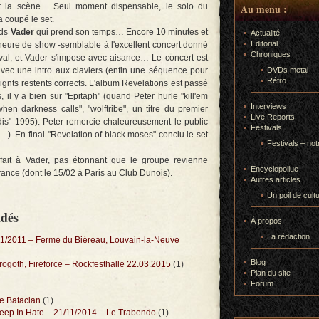
t la scène… Seul moment dispensable, le solo du
Au menu :
 coupé le set.
nds
Vader
qui prend son temps… Encore 10 minutes et
Actualité
Editorial
 heure de show -semblable à l'excellent concert donné
Chroniques
val, et Vader s'impose avec aisance… Le concert est
avec une intro aux claviers (enfin une séquence pour
DVDs metal
Rétro
 lignts restents corrects. L'album Revelations est passé
 il y a bien sur "Epitaph" (quand Peter hurle "kill'em
Interviews
"when darkness calls", "wolftribe", un titre du premier
Live Reports
dis" 1995). Peter remercie chaleureusement le public
Festivals
). En final "Revelation of black moses" conclu le set
Festivals – not
 fait à Vader, pas étonnant que le groupe revienne
Encyclopoilue
rance (dont le 15/02 à Paris au Club Dunois).
Autres articles
Un poil de cult
ndés
À propos
La rédaction
11/2011 – Ferme du Biéreau, Louvain-la-Neuve
Blog
rogoth, Fireforce – Rockfesthalle 22.03.2015
(1)
Plan du site
Forum
Le Bataclan
(1)
ep In Hate – 21/11/2014 – Le Trabendo
(1)