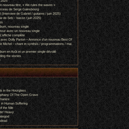
l 2025
 nouveau titre, « We rules the waves »
orceau de Serge Gainsbourg
nterview de Gabriel / guitares / juin 2025)
 de Seb – basse / juin 2025)
es
lbum, nouveau single
etour avec un nouveau single
L’affiche complète
 avec Dolly Parton – Annonce d’un nouveau Best Of
e Michel – chant et synthés / programmations / mai
bum en Août et un premier single dévoilé
ing the stories
y
s in the Hourglass
rophany Of The Open Grave
chanize
 in Human Suffering
f the Nile
tin’ Heavy
ategod
ndead