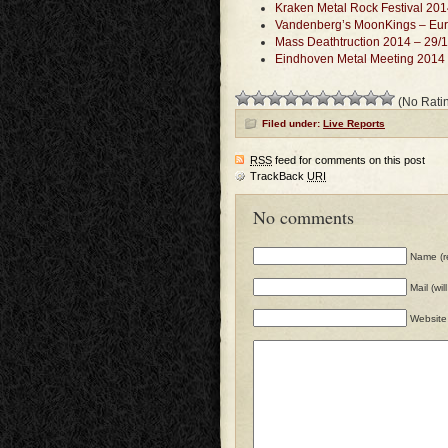
Kraken Metal Rock Festival 20
Vandenberg’s MoonKings – Euro
Mass Deathtruction 2014 – 29/
Eindhoven Metal Meeting 2014
(No Ratin
Filed under:
Live Reports
RSS
feed for comments on this post
TrackBack
URI
No comments
Name (r
Mail (wi
Website