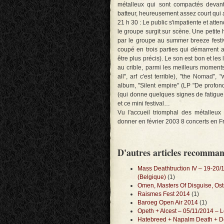
métalleux qui sont compactés devan
batteur, heureusement assez court qui a
21 h 30 : Le public s'impatiente et atte
le groupe surgit sur scène. Une petite
par le groupe au summer breeze festi
coupé en trois parties qui démarrent 
être plus précis). Le son est bon et les
au crible, parmi les meilleurs moments,
all", arf c'est terrible), "the Nomad", 
album, "Silent empire" (LP "De profon
(qui donne quelques signes de fatigue…
et ce mini festival…
Vu l'accueil triomphal des métalleux
donner en février 2003 8 concerts en F
D'autres articles recomma
Mass Deathtruction IV – 19-20/
(Belgique)
(1)
Omen, Masters Of Disguise, Ost
Raismes Fest 2014
(1)
Baroeg Open Air 2014
(1)
Opeth + Alcest – 05/11/2014 – 
Hatebreed + Napalm Death + De