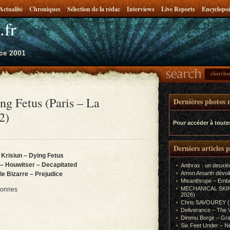
Actualité
Chroniques
Sélection de la rédac
Interviews
Live Reports
Encyclopoi
.fr
ce 2001
ng Fetus (Paris – La
Dernières photos m
2)
Pour accéder à toute
Derniers articles 
 Krisiun – Dying Fetus
 – Houwitser – Decapitated
Anthrax : un deuxiè
Amon Amarth dévoil
lle Bizarre – Prejudice
Misanthrope – Emb
MECHANICAL SKIN (In
sonnes
2026)
Chris SAVOUREY (In
Deliverance – The 
Dimmu Borgir – Gra
Six Feet Under – Ne