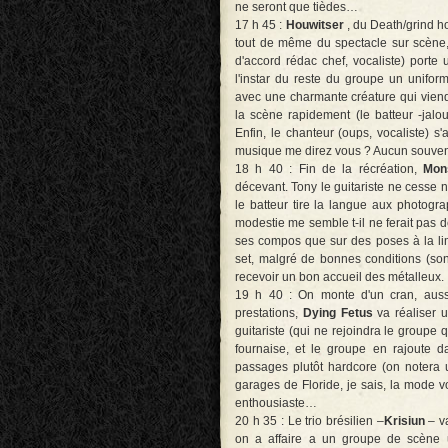
ne seront que tièdes…
17 h 45 :
Houwitser
, du Death/grind h
tout de même du spectacle sur scène,
d'accord rédac chef, vocaliste) porte 
l'instar du reste du groupe un unifor
avec une charmante créature qui viendr
la scène rapidement (le batteur -jalou
Enfin, le chanteur (oups, vocaliste) s
musique me direz vous ? Aucun souven
18 h 40 : Fin de la récréation,
Mon
décevant. Tony le guitariste ne cesse
le batteur tire la langue aux photo
modestie me semble t-il ne ferait pas 
ses compos que sur des poses à la li
set, malgré de bonnes conditions (son, 
recevoir un bon accueil des métalleux.
19 h 40 : On monte d'un cran, aussi
prestations,
Dying Fetus
va réaliser 
guitariste (qui ne rejoindra le groupe
fournaise, et le groupe en rajoute 
passages plutôt hardcore (on notera
garages de Floride, je sais, la mode vo
enthousiaste…
20 h 35 : Le trio brésilien –
Krisiun
– v
on a affaire a un groupe de scène u