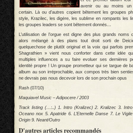
avenir ou au moins un 
certain. Là ou d’autres copient bêtement les groupes ph
style, Krazilec, les digère, les sublime en rompants les l
les groupes leaders se sont bêtement donnés…
L’utilisation de l’orgue est digne des plus grands nom
alors mélangé à des plans tout droit sorti de Deici
quelquechose de plutôt original et la voix qui parfois pr
Shagrathien » vient nous conforter dans cette idée 
multiples influences a su faire evoluer ses dernières 
identité propre ! Un groupe prometteur qui se targue de b
album au son irréprochable, aux compos très bien senties 
ne devrais pas nous decevoir lors de son prochain opus
Rash (07/10)
Maquiavel Music – Adipocere / 2003
Track listing (…:..) 1. Intro (Kralizec) 2. Kralizec 3. In
Oceano nox 5. Apatride 6. L’Eternelle Danse 7. Le Vigile
Origin 9. Neant/Outro
D'autres articles recommandés