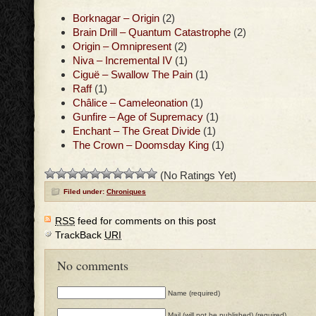
Borknagar – Origin
(2)
Brain Drill – Quantum Catastrophe
(2)
Origin – Omnipresent
(2)
Niva – Incremental IV
(1)
Ciguë – Swallow The Pain
(1)
Raff
(1)
Châlice – Cameleonation
(1)
Gunfire – Age of Supremacy
(1)
Enchant – The Great Divide
(1)
The Crown – Doomsday King
(1)
(No Ratings Yet)
Filed under:
Chroniques
RSS
feed for comments on this post
TrackBack
URI
No comments
Name (required)
Mail (will not be published) (required)