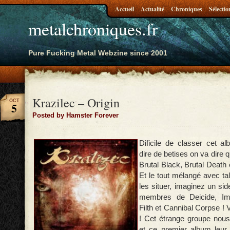
Accueil
Actualité
Chroniques
Sélectio
metalchroniques.fr
Pure Fucking Metal Webzine since 2001
Krazilec – Origin
OCT
5
Posted by Hamster Forever
Dificile de classer cet a
dire de betises on va dire q
Brutal Black, Brutal Death
Et le tout mélangé avec ta
les situer, imaginez un si
membres de Deicide, Imm
Filth et Cannibal Corpse !
! Cet étrange groupe nou
et ce premier album leur 