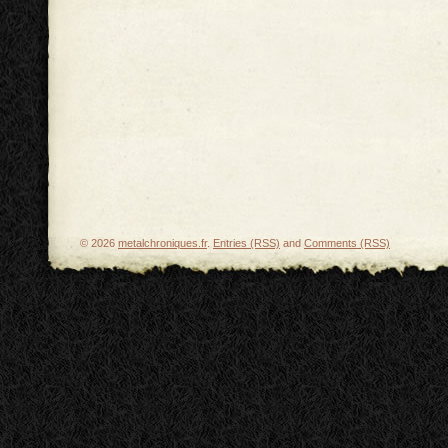
© 2026
metalchroniques.fr
.
Entries (RSS)
and
Comments (RSS)