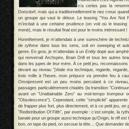
n'a certes pas la renom
Donzdorf, mais qui a traditionnellement le nez creux quand i
un groupe qui vaut le détour. Le teasing "You Are Not R
m'incitait à une certaine prudence (on voit où le teasi
mené), mais le résultat final est pour le moins intéressant !
Honnêtement, je m'attendais à une surenchère de technic
de rythme dans tous les sens, soli en sweeping et aut
genre. En gros, je m'attendais à un
Entity
dopé aux amphèt
qui renverrait Archspire, Brain Drill et tous les autres 
dans les jupes de leur mère. À ce petit jeu, reconnaissons
devant au niveau "j'étale ma technique, regarde, regarde,
trois mille à l'heure, mon prépuce va prendre feu à cau
Omnipresent
est un peu moins percutant à ce niveau
passages particulièrement chiadés (la transition "Continu
avant un "Unattainable Zero" au mid-tempo trompeur ou 
"Obsolescence"). Cependant, cette "simplicité" apparent
de frapper plus fort, plus directement, et à ce petit jeu, o
"Redistribution Of Filth", par exemple : c'est simple, la ry
banale pour un groupe aussi technique qu'Origin, le riff est
bon, on tape du pied, on secoue la tête… Que demander d