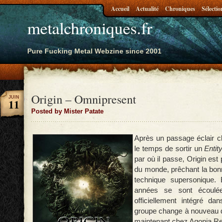
Accueil
Actualité
Chroniques
Sélectio
metalchroniques.fr
Pure Fucking Metal Webzine since 2001
Origin – Omnipresent
JUIN
11
Posted by Mister Patate
Après un passage éclair c
le temps de sortir un
Entit
par où il passe, Origin est 
du monde, prêchant la bon
technique supersonique. E
années se sont écoulé
officiellement intégré dan
groupe change à nouveau de
maintenant chez Agonia Rec