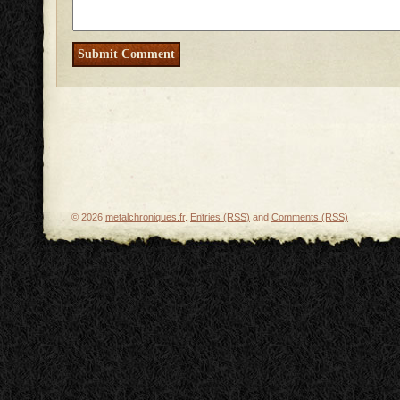
© 2026
metalchroniques.fr
.
Entries (RSS)
and
Comments (RSS)