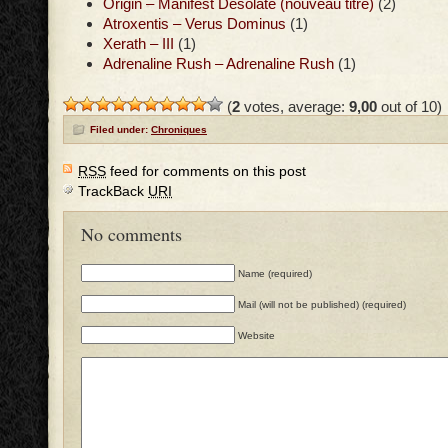
Origin – Manifest Desolate (nouveau titre)
(2)
Atroxentis – Verus Dominus
(1)
Xerath – III
(1)
Adrenaline Rush – Adrenaline Rush
(1)
(
2
votes, average:
9,00
out of 10)
Filed under:
Chroniques
RSS
feed for comments on this post
TrackBack
URI
No comments
Name (required)
Mail (will not be published) (required)
Website