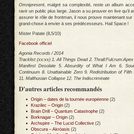
Omnipresent
, malgré sa complexité, reste un album acces
ravir un public plus large. Jason a su prouver en live qu'il a
assurer le rôle de frontman, il nous prouve maintenant sur 
grand-chose à envier à ses prédécesseurs. Hail Space !
Mister Patate (8,5/10)
Facebook officiel
Agonia Records / 2014
Tracklist (xx:xx) 1. All Things Dead 2. Thrall:Fulcrum:Ap
Manifest Desolate 5. Absurdity of What I Am 6. Sou
Continuum 8. Unattainable Zero 9. Redistribution of Filt
11. Malthusian Collapse 12. The Indiscriminate
D'autres articles recommandés
Origin – dates de la tournée européenne
(2)
Krazilec – Origin
(2)
Brain Drill – Quantum Catastrophe
(2)
Borknagar – Origin
(2)
Archspire – The Lucid Collective
(2)
Obscura – Akróasis
(2)