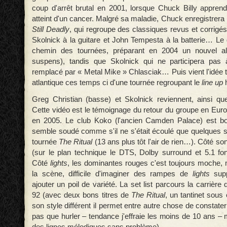
coup d'arrêt brutal en 2001, lorsque Chuck Billy apprend
atteint d'un cancer. Malgré sa maladie, Chuck enregistrera
Still Deadly
, qui regroupe des classiques revus et corrigés
Skolnick à la guitare et John Tempesta à la batterie… Le 
chemin des tournées, préparant en 2004 un nouvel al
suspens), tandis que Skolnick qui ne participera pas 
remplacé par « Metal Mike » Chlasciak… Puis vient l'idée 
atlantique ces temps ci d'une tournée regroupant le
line up
h
Greg Christian (basse) et Skolnick reviennent, ainsi q
Cette vidéo est le témoignage du retour du groupe en Euro
en 2005. Le club Koko (l'ancien Camden Palace) est b
semble soudé comme s'il ne s'était écoulé que quelques 
tournée
The Ritual
(13 ans plus tôt l'air de rien…). Côté so
(sur le plan technique le DTS, Dolby surround et 5.1 fon
Côté
lights
, les dominantes rouges c'est toujours moche, m
la scène, difficile d'imaginer des rampes de
lights
supp
ajouter un poil de variété. La set list parcours la carrière
92 (avec deux bons titres de
The Ritual
, un tantinet sous
son style différent il permet entre autre chose de constate
pas que hurler – tendance j'effraie les moins de 10 ans –
des lignes mélodiques sans problème).