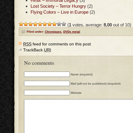
Hirax – Immortal Legacy
(3)
Lost Society – Terror Hungry
(2)
Flying Colors – Live in Europe
(2)
(
1
votes, average:
8,00
out of 10)
Filed under:
Chroniques
,
DVDs metal
RSS
feed for comments on this post
TrackBack
URI
No comments
Name (required)
Mail (will not be published) (required)
Website