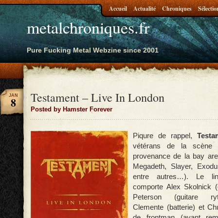
Accueil
Actualité
Chroniques
Sélectio
metalchroniques.fr
Pure Fucking Metal Webzine since 2001
Testament – Live In London
JAN
8
Posted by Hamster Forever
Piqure de rappel,
Testa
vétérans de la scène 
provenance de la bay are
Megadeth, Slayer, Exodu
entre autres…). Le li
comporte Alex Skolnick (g
Peterson (guitare ry
Clemente (batterie) et Ch
de frontman (ayant rem