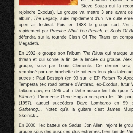
Steve Souza qui l'a rec
rejoindre Exodus). Le groupe va mettre 3 ans avant de 
album,
The Legacy
, suivi rapidement d'un live culte en
open air festival. Puis en 1988 le groupe sort
The 
rapidement par
Practice What You Preach
, et
Souls Of B
défendra sur la tournée Clash Of The Titans en compa
Megadeth.
En 1992 le groupe sort l'album
The Ritual
qui marque un
thrash et qui sonne la fin de la lancée du groupe. Alex 
groupe, suivi par Louie Clemente. Ce dernier sera
remplacé par une brochette de batteurs tous plus talentue
autres : Paul Bostaph (en 93 sur le EP
Return To Apoc
Tempesta (ex road batterie d'Anthrax, ex-Exodus, futur
l'album
Low
, en 1996 John Dette assure les fûts (pour 
Filmore
). L'immense Gene Hoglan occupera les fûts pou
(1997), auquel succédera Dave Lombardo en 99 
Gathering…
Notez qu'à la guitare c'est James Murp
Skolnick…
En 2000, l'ex batteur de Sadus, Jon Allen, rejoint le gro
groupe sous des auspices plus extrêmes, bien loin de
The