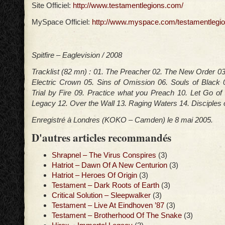
Site Officiel:
http://www.testamentlegions.com/
MySpace Officiel:
http://www.myspace.com/testamentlegi
Spitfire – Eaglevision / 2008
Tracklist (82 mn) : 01. The Preacher 02. The New Order 03
Electric Crown 05. Sins of Omission 06. Souls of Black 07
Trial by Fire 09. Practice what you Preach 10. Let Go o
Legacy 12. Over the Wall 13. Raging Waters 14. Disciples 
Enregistré à Londres (KOKO – Camden) le 8 mai 2005.
D'autres articles recommandés
Shrapnel – The Virus Conspires
(3)
Hatriot – Dawn Of A New Centurion
(3)
Hatriot – Heroes Of Origin
(3)
Testament – Dark Roots of Earth
(3)
Critical Solution – Sleepwalker
(3)
Testament – Live At Eindhoven ’87
(3)
Testament – Brotherhood Of The Snake
(3)