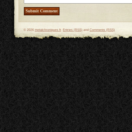
© 2026
metalchroniques.fr
.
Entries (RSS)
and
Comments (RSS)