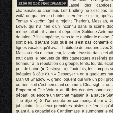
Lassé des caprice
charismatique chanteur, Leif Endling ne s'est pas la
voilà un quatrième chanteur derrière le micro, après
Tomas Vikström (qui a rejoint Therion), Messiah, v
Lowe, qui n'a rien d'un inconnu dans la scène do
même fallait t-il vraiment dépouiller Solitude Aetern
de talent ? Il n'empèche, sans faire oublier le moine,
sort bien, d'autant plus qu'il ne s'est pas contenté 
lignes vocales qu'il avait l'habitude de produire avec 
Mais au delà du chanteur, la vraie réussite dans cet a
tout dans le paquets de riffs titanesques assénés par
honneur à la réputation du groupe, lents, lourds, écra
poil de haine (« Destroyer »). Toutefois, les compos s
inégales à côté d'un « Destroyer » on a quelques ra
Man Of Shadow », grandiloquent qui vire un poil grot
ou rien, soit c'est percutant comme « Clearsight » ou a
Emperor of The Void » au fil des écoutes sonne c
départ), ou encore un tantinet malsain à la sauce Sl
The Styx »). Si l'on écoute en commençant par « Dev
jubilatoire, les deux premières pistes ne feront qu'a
quant à la capacité de Candlemass à surmonter le dé