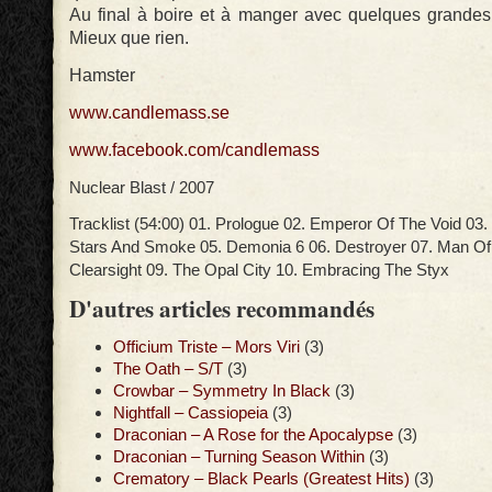
Au final à boire et à manger avec quelques grande
Mieux que rien.
Hamster
www.candlemass.se
www.facebook.com/candlemass
Nuclear Blast / 2007
Tracklist (54:00) 01. Prologue 02. Emperor Of The Void 03.
Stars And Smoke 05. Demonia 6 06. Destroyer 07. Man O
Clearsight 09. The Opal City 10. Embracing The Styx
D'autres articles recommandés
Officium Triste – Mors Viri
(3)
The Oath – S/T
(3)
Crowbar – Symmetry In Black
(3)
Nightfall – Cassiopeia
(3)
Draconian – A Rose for the Apocalypse
(3)
Draconian – Turning Season Within
(3)
Crematory – Black Pearls (Greatest Hits)
(3)