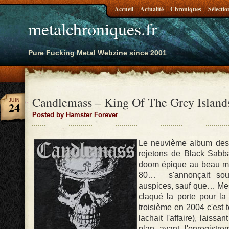
Accueil
Actualité
Chroniques
Sélectio
metalchroniques.fr
Pure Fucking Metal Webzine since 2001
Candlemass – King Of The Grey Island
JUIN
24
Posted by Hamster Forever
Le neuvième album des 
rejetons de Black Sabba
doom épique au beau mi
80… s'annonçait sous
auspices, sauf que… Mes
claqué la porte pour la
troisième en 2004 c'est t
lachait l'affaire), laiss
plan avant l'enregistre