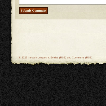
© 2026
metalchroniques.fr
.
Entries (RSS)
and
Comments (RSS)