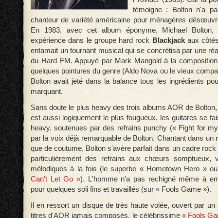
témoigne : Bolton n'a pa
chanteur de variété américaine pour ménagères désœuvré
En 1983, avec cet album éponyme, Michael Bolton, 
expérience dans le groupe hard rock
Blackjack
aux côtés
entamait un tournant musical qui se concrétisa par une réal
du Hard FM. Appuyé par Mark Mangold à la composition e
quelques pointures du genre (Aldo Nova ou le vieux compar
Bolton avait jeté dans la balance tous les ingrédients po
marquant.
Sans doute le plus heavy des trois albums AOR de Bolton,
est aussi logiquement le plus fougueux, les guitares se fa
heavy, soutenues par des refrains punchy (« Fight for my
par la voix déjà remarquable de Bolton. Chantant dans un 
que de coutume, Bolton s'avère parfait dans un cadre rock 
particulièrement des refrains aux chœurs somptueux, vi
mélodiques à la fois (le superbe « Hometown Hero » o
Can't Let Go »
). L'homme n'a pas rechigné même à emp
pour quelques soli fins et travaillés (sur « Fools Game »).
Il en ressort un disque de très haute volée, ouvert par un
titres d'AOR jamais composés, le célébrissime
« Fools G