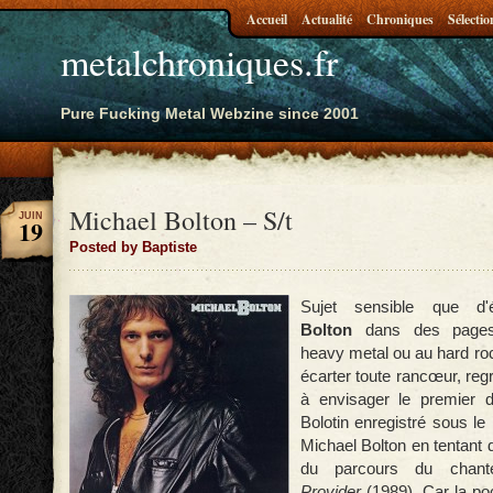
Accueil
Actualité
Chroniques
Sélectio
metalchroniques.fr
Pure Fucking Metal Webzine since 2001
Michael Bolton – S/t
JUIN
19
Posted by Baptiste
Sujet sensible que d
Bolton
dans des pages
heavy metal ou au hard rock
écarter toute rancœur, reg
à envisager le premier 
Bolotin enregistré sous l
Michael Bolton en tentant d
du parcours du chan
Provider
(1989). Car la poc