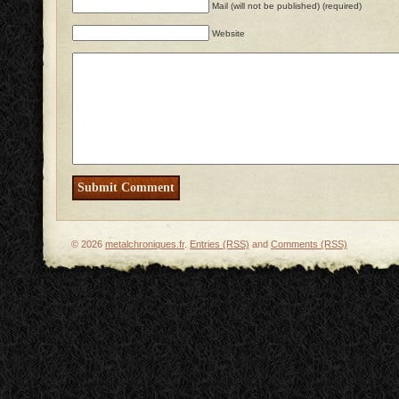
Mail (will not be published) (required)
Website
© 2026
metalchroniques.fr
.
Entries (RSS)
and
Comments (RSS)