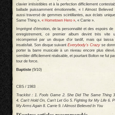
clavier irrésistibles et à la perfection difficilement contesta
ballade puissamment émotionnelle, « I Almost Believed
aussi traversé de gemmes scintillantes, aux éclats uniqu
Same Thing »,
« Hometown Hero »
, « Carrie ».
Imprégné d'émotion, de la personnalité et des espoirs de 
enregistrement, ce premier album devint très vite u
récompensé par un disque d'or tardif, mais qui laissa
insatisfait. Son disque suivant
Everybody's Crazy
se donna
porter la barre musicale à un niveau encore plus élevé. 
sembler difficilement réalisable, et pourtant Bolton ne fut pa
tour de force.
Baptiste
(9/10)
CBS / 1983
Tracklist : 1. Fools Game 2. She Did The Same Thing
4. Can't Hold On, Can't Let Go 5. Fighting for My Life 6. 
My Arms Again 8. Carrie 9. I Almost Believed In You
D'autres articles recommandés