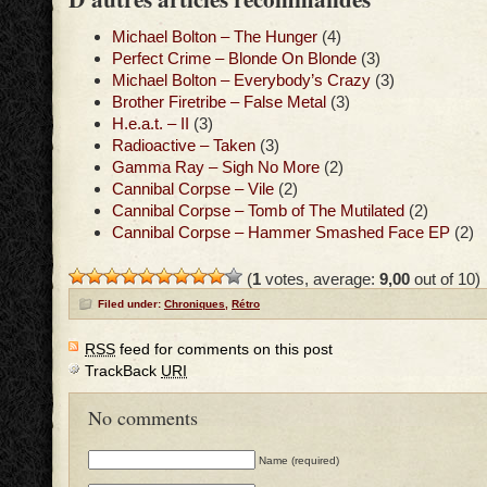
Michael Bolton – The Hunger
(4)
Perfect Crime – Blonde On Blonde
(3)
Michael Bolton – Everybody’s Crazy
(3)
Brother Firetribe – False Metal
(3)
H.e.a.t. – II
(3)
Radioactive – Taken
(3)
Gamma Ray – Sigh No More
(2)
Cannibal Corpse – Vile
(2)
Cannibal Corpse – Tomb of The Mutilated
(2)
Cannibal Corpse – Hammer Smashed Face EP
(2)
(
1
votes, average:
9,00
out of 10)
Filed under:
Chroniques
,
Rétro
RSS
feed for comments on this post
TrackBack
URI
No comments
Name (required)